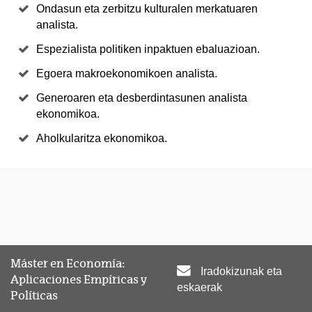
Ondasun eta zerbitzu kulturalen merkatuaren
analista.
Espezialista politiken inpaktuen ebaluazioan.
Egoera makroekonomikoen analista.
Generoaren eta desberdintasunen analista
ekonomikoa.
Aholkularitza ekonomikoa.
Máster en Economía:
Iradokizunak eta
Aplicaciones Empíricas y
eskaerak
Políticas