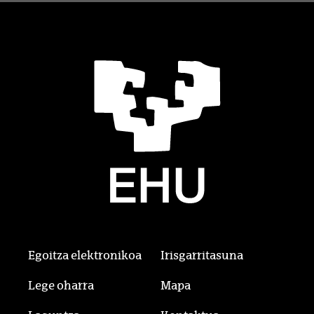
Egoitza elektronikoa
Irisgarritasuna
Lege oharra
Mapa