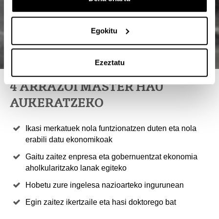
Egokitu
Ezeztatu
4 ARRAZOI MASTER HAU
AUKERATZEKO
Ikasi merkatuek nola funtzionatzen duten eta nola
erabili datu ekonomikoak
Gaitu zaitez enpresa eta gobernuentzat ekonomia
aholkularitzako lanak egiteko
Hobetu zure ingelesa nazioarteko ingurunean
Egin zaitez ikertzaile eta hasi doktorego bat