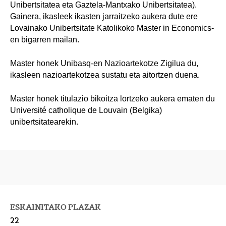
Unibertsitatea eta Gaztela-Mantxako Unibertsitatea).
Gainera, ikasleek ikasten jarraitzeko aukera dute ere
Lovainako Unibertsitate Katolikoko Master in Economics-
en bigarren mailan.
Master honek Unibasq-en Nazioartekotze Zigilua du,
ikasleen nazioartekotzea sustatu eta aitortzen duena.
Master honek titulazio bikoitza lortzeko aukera ematen du
Université catholique de Louvain (Belgika)
unibertsitatearekin.
ESKAINITAKO PLAZAK
22