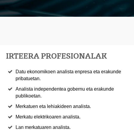
IRTEERA PROFESIONALAK
Datu ekonomikoen analista enpresa eta erakunde
pribatuetan.
Analista independentea gobernu eta erakunde
publikoetan.
Merkatuen eta lehiakideen analista.
Merkatu elektrikoaren analista.
Lan merkatuaren analista.