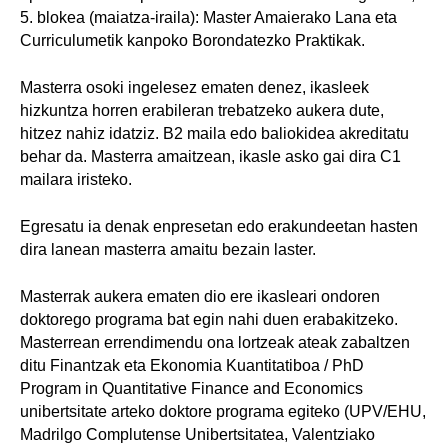
5. blokea (maiatza-iraila): Master Amaierako Lana eta
Curriculumetik kanpoko Borondatezko Praktikak.
Masterra osoki ingelesez ematen denez, ikasleek
hizkuntza horren erabileran trebatzeko aukera dute,
hitzez nahiz idatziz. B2 maila edo baliokidea akreditatu
behar da. Masterra amaitzean, ikasle asko gai dira C1
mailara iristeko.
Egresatu ia denak enpresetan edo erakundeetan hasten
dira lanean masterra amaitu bezain laster.
Masterrak aukera ematen dio ere ikasleari ondoren
doktorego programa bat egin nahi duen erabakitzeko.
Masterrean errendimendu ona lortzeak ateak zabaltzen
ditu Finantzak eta Ekonomia Kuantitatiboa / PhD
Program in Quantitative Finance and Economics
unibertsitate arteko doktore programa egiteko (UPV/EHU,
Madrilgo Complutense Unibertsitatea, Valentziako