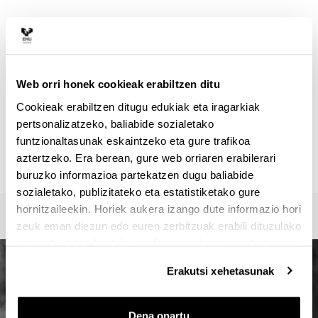
HARREMANETARAKO
Masterraren arduraduna :
VEGA BAYO, AINHOA
ainhoa.vega@ehu.eus
Web orri honek cookieak erabiltzen ditu
Idazkaritza :
Cookieak erabiltzen ditugu edukiak eta iragarkiak
Master Idazkaritza / Secretaría Máster / Master
pertsonalizatzeko, baliabide sozialetako
Secretariat
funtzionaltasunak eskaintzeko eta gure trafikoa
oficina-master.fee@ehu.eus
aztertzeko. Era berean, gure web orriaren erabilerari
946017082 / 7113 / 3687
buruzko informazioa partekatzen dugu baliabide
sozialetako, publizitateko eta estatistiketako gure
hornitzaileekin. Horiek aukera izango dute informazio hori
zeuk eman diezun edo euren zerbitzuak erabili dituzulako
eskuratu duten bestelako informazio batekin uztartzeko.
Erakutsi xehetasunak
Dena onartu