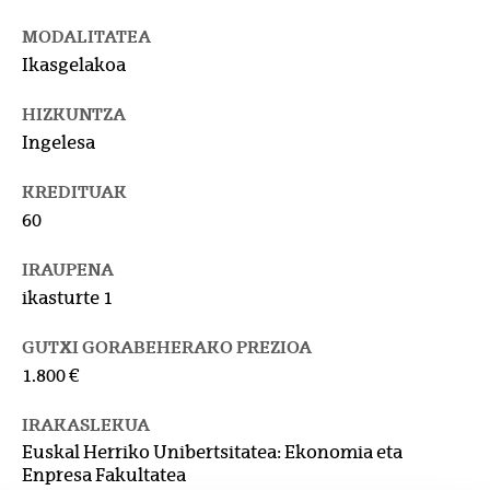
MODALITATEA
Ikasgelakoa
HIZKUNTZA
Ingelesa
KREDITUAK
60
IRAUPENA
ikasturte 1
GUTXI GORABEHERAKO PREZIOA
1.800 €
IRAKASLEKUA
Euskal Herriko Unibertsitatea: Ekonomia eta
Enpresa Fakultatea