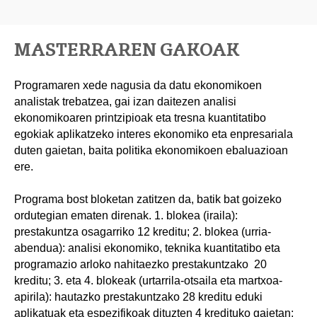
MASTERRAREN GAKOAK
Programaren xede nagusia da datu ekonomikoen
analistak trebatzea, gai izan daitezen analisi
ekonomikoaren printzipioak eta tresna kuantitatibo
egokiak aplikatzeko interes ekonomiko eta enpresariala
duten gaietan, baita politika ekonomikoen ebaluazioan
ere.
Programa bost bloketan zatitzen da, batik bat goizeko
ordutegian ematen direnak. 1. blokea (iraila):
prestakuntza osagarriko 12 kreditu; 2. blokea (urria-
abendua): analisi ekonomiko, teknika kuantitatibo eta
programazio arloko nahitaezko prestakuntzako 20
kreditu; 3. eta 4. blokeak (urtarrila-otsaila eta martxoa-
apirila): hautazko prestakuntzako 28 kreditu eduki
aplikatuak eta espezifikoak dituzten 4 kredituko gaietan;