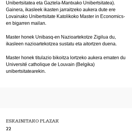
Unibertsitatea eta Gaztela-Mantxako Unibertsitatea).
Gainera, ikasleek ikasten jarraitzeko aukera dute ere
Lovainako Unibertsitate Katolikoko Master in Economics-
en bigarren mailan.
Master honek Unibasq-en Nazioartekotze Zigilua du,
ikasleen nazioartekotzea sustatu eta aitortzen duena.
Master honek titulazio bikoitza lortzeko aukera ematen du
Université catholique de Louvain (Belgika)
unibertsitatearekin.
ESKAINITAKO PLAZAK
22