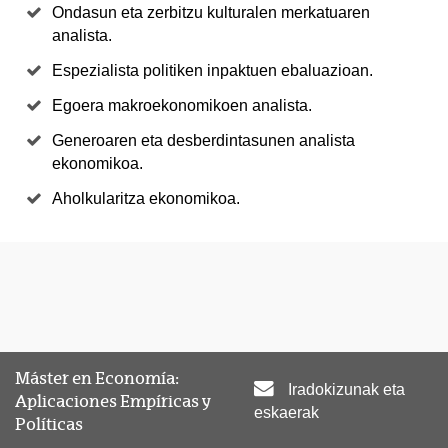
Ondasun eta zerbitzu kulturalen merkatuaren
analista.
Espezialista politiken inpaktuen ebaluazioan.
Egoera makroekonomikoen analista.
Generoaren eta desberdintasunen analista
ekonomikoa.
Aholkularitza ekonomikoa.
Máster en Economía:
Iradokizunak eta
Aplicaciones Empíricas y
eskaerak
Políticas