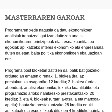
MASTERRAREN GAKOAK
Programaren xede nagusia da datu ekonomikoen
analistak trebatzea, gai izan daitezen analisi
ekonomikoaren printzipioak eta tresna kuantitatibo
egokiak aplikatzeko interes ekonomiko eta enpresariala
duten gaietan, baita politika ekonomikoen ebaluazioan
ere.
Programa bost bloketan zatitzen da, batik bat goizeko
ordutegian ematen direnak. 1. blokea (iraila):
prestakuntza osagarriko 12 kreditu; 2. blokea (urria-
abendua): analisi ekonomiko, teknika kuantitatibo eta
programazio arloko nahitaezko prestakuntzako 20
kreditu; 3. eta 4. blokeak (urtarrila-otsaila eta martxoa-
apirila): hautazko prestakuntzako 28 kreditu eduki
aplikatuak eta espezifikoak dituzten 4 kredituko gaietan;