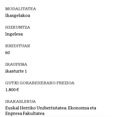
MODALITATEA
Ikasgelakoa
HIZKUNTZA
Ingelesa
KREDITUAK
60
IRAUPENA
ikasturte 1
GUTXI GORABEHERAKO PREZIOA
1.800 €
IRAKASLEKUA
Euskal Herriko Unibertsitatea: Ekonomia eta
Enpresa Fakultatea