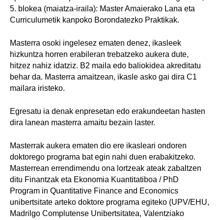
5. blokea (maiatza-iraila): Master Amaierako Lana eta
Curriculumetik kanpoko Borondatezko Praktikak.
Masterra osoki ingelesez ematen denez, ikasleek
hizkuntza horren erabileran trebatzeko aukera dute,
hitzez nahiz idatziz. B2 maila edo baliokidea akreditatu
behar da. Masterra amaitzean, ikasle asko gai dira C1
mailara iristeko.
Egresatu ia denak enpresetan edo erakundeetan hasten
dira lanean masterra amaitu bezain laster.
Masterrak aukera ematen dio ere ikasleari ondoren
doktorego programa bat egin nahi duen erabakitzeko.
Masterrean errendimendu ona lortzeak ateak zabaltzen
ditu Finantzak eta Ekonomia Kuantitatiboa / PhD
Program in Quantitative Finance and Economics
unibertsitate arteko doktore programa egiteko (UPV/EHU,
Madrilgo Complutense Unibertsitatea, Valentziako