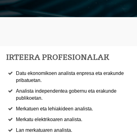
IRTEERA PROFESIONALAK
Datu ekonomikoen analista enpresa eta erakunde
pribatuetan.
Analista independentea gobernu eta erakunde
publikoetan.
Merkatuen eta lehiakideen analista.
Merkatu elektrikoaren analista.
Lan merkatuaren analista.