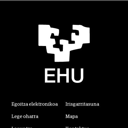
Egoitza elektronikoa
Irisgarritasuna
Lege oharra
Mapa