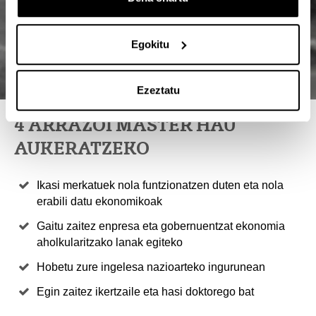
Egokitu
Ezeztatu
4 ARRAZOI MASTER HAU
AUKERATZEKO
Ikasi merkatuek nola funtzionatzen duten eta nola
erabili datu ekonomikoak
Gaitu zaitez enpresa eta gobernuentzat ekonomia
aholkularitzako lanak egiteko
Hobetu zure ingelesa nazioarteko ingurunean
Egin zaitez ikertzaile eta hasi doktorego bat