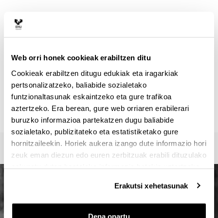
HARREMANETARAKO
Masterraren arduraduna :
VEGA BAYO, AINHOA
ainhoa.vega@ehu.eus
Web orri honek cookieak erabiltzen ditu
Idazkaritza :
Cookieak erabiltzen ditugu edukiak eta iragarkiak
Master Idazkaritza / Secretaría Máster / Master
pertsonalizatzeko, baliabide sozialetako
Secretariat
funtzionaltasunak eskaintzeko eta gure trafikoa
oficina-master.fee@ehu.eus
aztertzeko. Era berean, gure web orriaren erabilerari
946017082 / 7113 / 3687
buruzko informazioa partekatzen dugu baliabide
sozialetako, publizitateko eta estatistiketako gure
hornitzaileekin. Horiek aukera izango dute informazio hori
zeuk eman diezun edo euren zerbitzuak erabili dituzulako
eskuratu duten bestelako informazio batekin uztartzeko.
Erakutsi xehetasunak
Dena onartu