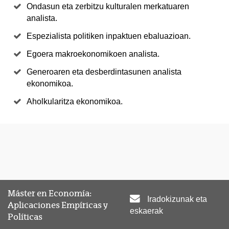
Ondasun eta zerbitzu kulturalen merkatuaren
analista.
Espezialista politiken inpaktuen ebaluazioan.
Egoera makroekonomikoen analista.
Generoaren eta desberdintasunen analista
ekonomikoa.
Aholkularitza ekonomikoa.
Máster en Economía:
Iradokizunak eta
Aplicaciones Empíricas y
eskaerak
Políticas