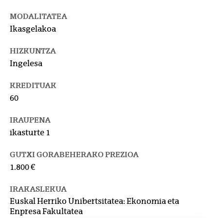
MODALITATEA
Ikasgelakoa
HIZKUNTZA
Ingelesa
KREDITUAK
60
IRAUPENA
ikasturte 1
GUTXI GORABEHERAKO PREZIOA
1.800 €
IRAKASLEKUA
Euskal Herriko Unibertsitatea: Ekonomia eta
Enpresa Fakultatea