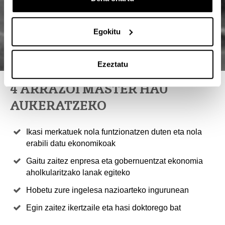
Egokitu
Ezeztatu
4 ARRAZOI MASTER HAU
AUKERATZEKO
Ikasi merkatuek nola funtzionatzen duten eta nola
erabili datu ekonomikoak
Gaitu zaitez enpresa eta gobernuentzat ekonomia
aholkularitzako lanak egiteko
Hobetu zure ingelesa nazioarteko ingurunean
Egin zaitez ikertzaile eta hasi doktorego bat