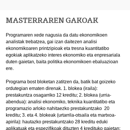
MASTERRAREN GAKOAK
Programaren xede nagusia da datu ekonomikoen
analistak trebatzea, gai izan daitezen analisi
ekonomikoaren printzipioak eta tresna kuantitatibo
egokiak aplikatzeko interes ekonomiko eta enpresariala
duten gaietan, baita politika ekonomikoen ebaluazioan
ere.
Programa bost bloketan zatitzen da, batik bat goizeko
ordutegian ematen direnak. 1. blokea (iraila):
prestakuntza osagarriko 12 kreditu; 2. blokea (urria-
abendua): analisi ekonomiko, teknika kuantitatibo eta
programazio arloko nahitaezko prestakuntzako 20
kreditu; 3. eta 4. blokeak (urtarrila-otsaila eta martxoa-
apirila): hautazko prestakuntzako 28 kreditu eduki
aplikatuak eta espezifikoak dituzten 4 kredituko gaietan;