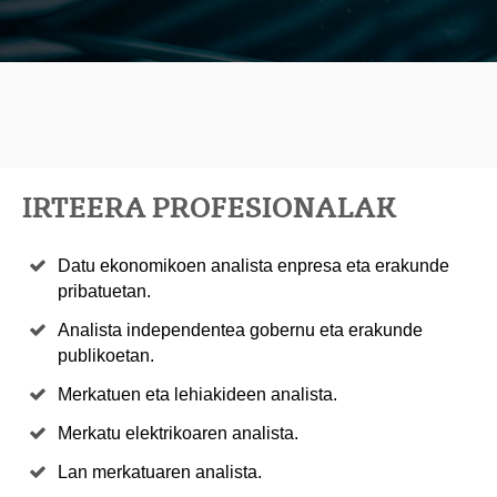
IRTEERA PROFESIONALAK
Datu ekonomikoen analista enpresa eta erakunde
pribatuetan.
Analista independentea gobernu eta erakunde
publikoetan.
Merkatuen eta lehiakideen analista.
Merkatu elektrikoaren analista.
Lan merkatuaren analista.