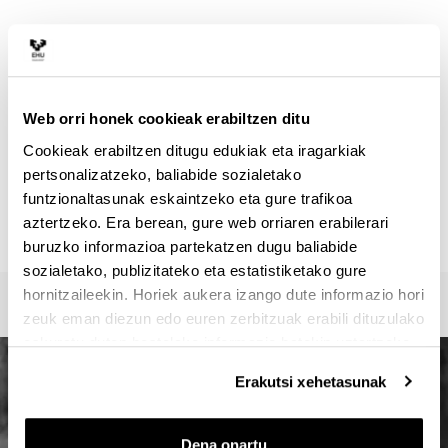
HARREMANETARAKO
Masterraren arduraduna :
VEGA BAYO, AINHOA
ainhoa.vega@ehu.eus
Web orri honek cookieak erabiltzen ditu
Idazkaritza :
Cookieak erabiltzen ditugu edukiak eta iragarkiak
Master Idazkaritza / Secretaría Máster / Master
pertsonalizatzeko, baliabide sozialetako
Secretariat
funtzionaltasunak eskaintzeko eta gure trafikoa
oficina-master.fee@ehu.eus
aztertzeko. Era berean, gure web orriaren erabilerari
946017082 / 7113 / 3687
buruzko informazioa partekatzen dugu baliabide
sozialetako, publizitateko eta estatistiketako gure
hornitzaileekin. Horiek aukera izango dute informazio hori
zeuk eman diezun edo euren zerbitzuak erabili dituzulako
eskuratu duten bestelako informazio batekin uztartzeko.
Erakutsi xehetasunak
Dena onartu