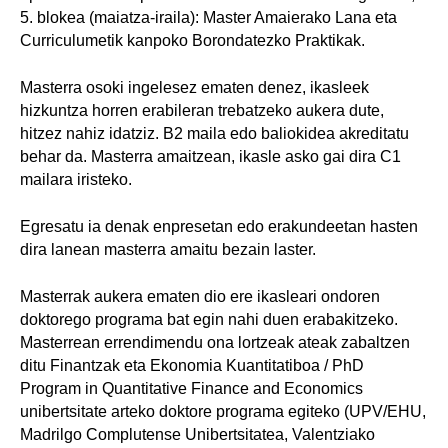
5. blokea (maiatza-iraila): Master Amaierako Lana eta
Curriculumetik kanpoko Borondatezko Praktikak.
Masterra osoki ingelesez ematen denez, ikasleek
hizkuntza horren erabileran trebatzeko aukera dute,
hitzez nahiz idatziz. B2 maila edo baliokidea akreditatu
behar da. Masterra amaitzean, ikasle asko gai dira C1
mailara iristeko.
Egresatu ia denak enpresetan edo erakundeetan hasten
dira lanean masterra amaitu bezain laster.
Masterrak aukera ematen dio ere ikasleari ondoren
doktorego programa bat egin nahi duen erabakitzeko.
Masterrean errendimendu ona lortzeak ateak zabaltzen
ditu Finantzak eta Ekonomia Kuantitatiboa / PhD
Program in Quantitative Finance and Economics
unibertsitate arteko doktore programa egiteko (UPV/EHU,
Madrilgo Complutense Unibertsitatea, Valentziako