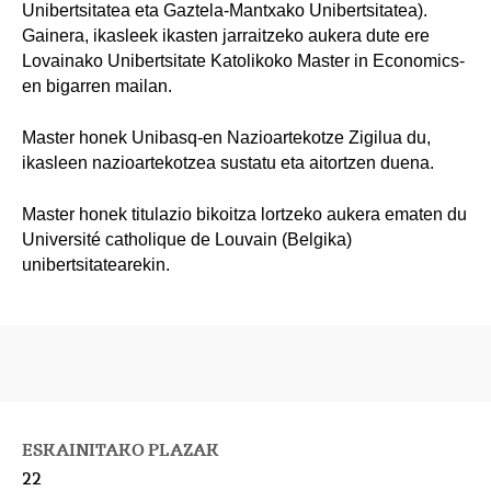
Unibertsitatea eta Gaztela-Mantxako Unibertsitatea).
Gainera, ikasleek ikasten jarraitzeko aukera dute ere
Lovainako Unibertsitate Katolikoko Master in Economics-
en bigarren mailan.
Master honek Unibasq-en Nazioartekotze Zigilua du,
ikasleen nazioartekotzea sustatu eta aitortzen duena.
Master honek titulazio bikoitza lortzeko aukera ematen du
Université catholique de Louvain (Belgika)
unibertsitatearekin.
ESKAINITAKO PLAZAK
22