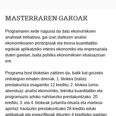
MASTERRAREN GAKOAK
Programaren xede nagusia da datu ekonomikoen
analistak trebatzea, gai izan daitezen analisi
ekonomikoaren printzipioak eta tresna kuantitatibo
egokiak aplikatzeko interes ekonomiko eta enpresariala
duten gaietan, baita politika ekonomikoen ebaluazioan
ere.
Programa bost bloketan zatitzen da, batik bat goizeko
ordutegian ematen direnak. 1. blokea (iraila):
prestakuntza osagarriko 12 kreditu; 2. blokea (urria-
abendua): analisi ekonomiko, teknika kuantitatibo eta
programazio arloko nahitaezko prestakuntzako 20
kreditu; 3. eta 4. blokeak (urtarrila-otsaila eta martxoa-
apirila): hautazko prestakuntzako 28 kreditu eduki
aplikatuak eta espezifikoak dituzten 4 kredituko gaietan;