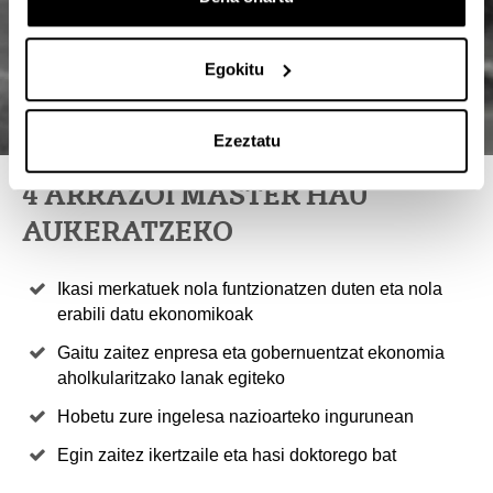
Egokitu
Ezeztatu
4 ARRAZOI MASTER HAU
AUKERATZEKO
Ikasi merkatuek nola funtzionatzen duten eta nola
erabili datu ekonomikoak
Gaitu zaitez enpresa eta gobernuentzat ekonomia
aholkularitzako lanak egiteko
Hobetu zure ingelesa nazioarteko ingurunean
Egin zaitez ikertzaile eta hasi doktorego bat