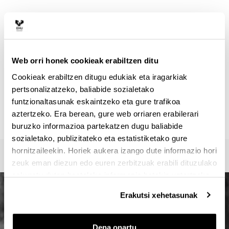
HARREMANETARAKO
Masterraren arduraduna :
VEGA BAYO, AINHOA
ainhoa.vega@ehu.eus
Web orri honek cookieak erabiltzen ditu
Idazkaritza :
Cookieak erabiltzen ditugu edukiak eta iragarkiak
Master Idazkaritza / Secretaría Máster / Master
pertsonalizatzeko, baliabide sozialetako
Secretariat
funtzionaltasunak eskaintzeko eta gure trafikoa
oficina-master.fee@ehu.eus
aztertzeko. Era berean, gure web orriaren erabilerari
946017082 / 7113 / 3687
buruzko informazioa partekatzen dugu baliabide
sozialetako, publizitateko eta estatistiketako gure
hornitzaileekin. Horiek aukera izango dute informazio hori
zeuk eman diezun edo euren zerbitzuak erabili dituzulako
eskuratu duten bestelako informazio batekin uztartzeko.
Erakutsi xehetasunak
Dena onartu