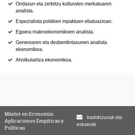
Ondasun eta zerbitzu kulturalen merkatuaren
analista.
Espezialista politiken inpaktuen ebaluazioan.
Egoera makroekonomikoen analista.
Generoaren eta desberdintasunen analista
ekonomikoa.
Aholkularitza ekonomikoa.
Máster en Economía:
Iradokizunak eta
Aplicaciones Empíricas y
eskaerak
Políticas