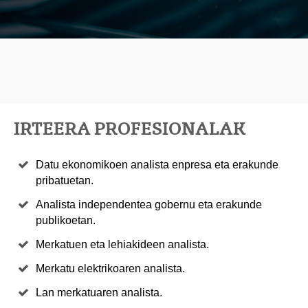
IRTEERA PROFESIONALAK
Datu ekonomikoen analista enpresa eta erakunde
pribatuetan.
Analista independentea gobernu eta erakunde
publikoetan.
Merkatuen eta lehiakideen analista.
Merkatu elektrikoaren analista.
Lan merkatuaren analista.