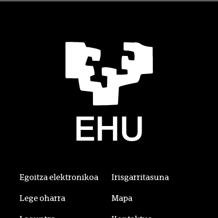
Egoitza elektronikoa
Irisgarritasuna
Lege oharra
Mapa