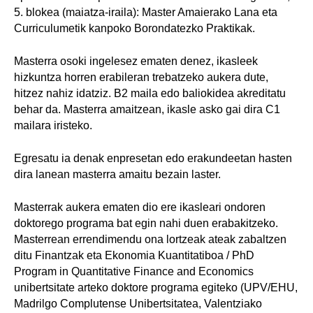
5. blokea (maiatza-iraila): Master Amaierako Lana eta
Curriculumetik kanpoko Borondatezko Praktikak.
Masterra osoki ingelesez ematen denez, ikasleek
hizkuntza horren erabileran trebatzeko aukera dute,
hitzez nahiz idatziz. B2 maila edo baliokidea akreditatu
behar da. Masterra amaitzean, ikasle asko gai dira C1
mailara iristeko.
Egresatu ia denak enpresetan edo erakundeetan hasten
dira lanean masterra amaitu bezain laster.
Masterrak aukera ematen dio ere ikasleari ondoren
doktorego programa bat egin nahi duen erabakitzeko.
Masterrean errendimendu ona lortzeak ateak zabaltzen
ditu Finantzak eta Ekonomia Kuantitatiboa / PhD
Program in Quantitative Finance and Economics
unibertsitate arteko doktore programa egiteko (UPV/EHU,
Madrilgo Complutense Unibertsitatea, Valentziako