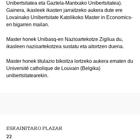
Unibertsitatea eta Gaztela-Mantxako Unibertsitatea).
Gainera, ikasleek ikasten jarraitzeko aukera dute ere
Lovainako Unibertsitate Katolikoko Master in Economics-
en bigarren mailan.
Master honek Unibasq-en Nazioartekotze Zigilua du,
ikasleen nazioartekotzea sustatu eta aitortzen duena.
Master honek titulazio bikoitza lortzeko aukera ematen du
Université catholique de Louvain (Belgika)
unibertsitatearekin.
ESKAINITAKO PLAZAK
22