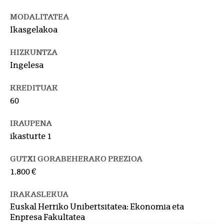
MODALITATEA
Ikasgelakoa
HIZKUNTZA
Ingelesa
KREDITUAK
60
IRAUPENA
ikasturte 1
GUTXI GORABEHERAKO PREZIOA
1.800 €
IRAKASLEKUA
Euskal Herriko Unibertsitatea: Ekonomia eta
Enpresa Fakultatea