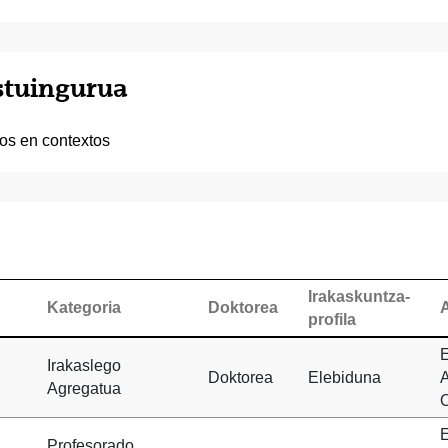
estuingurua
cos en contextos
Irakaskuntza-
Kategoria
Doktorea
profila
Irakaslego
Doktorea
Elebiduna
A
Agregatua
O
Profesorado