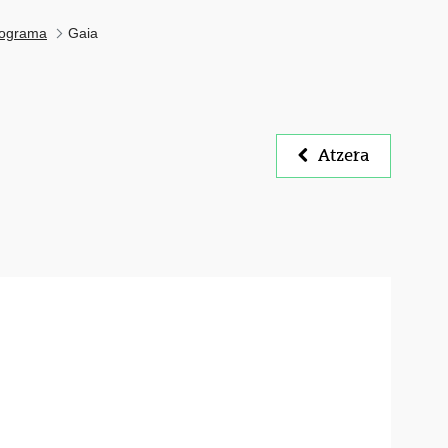
ograma
Gaia
Atzera