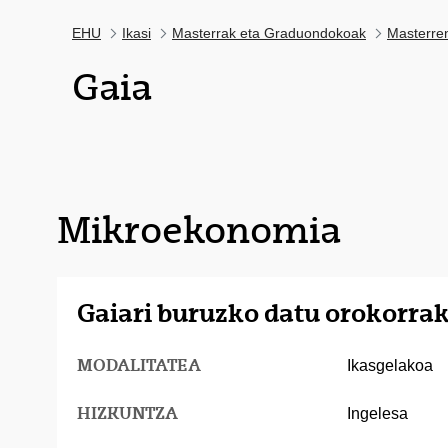
EHU
Ikasi
Masterrak eta Graduondokoak
Masterre
Gaia
Mikroekonomia
Gaiari buruzko datu orokorra
MODALITATEA
Ikasgelakoa
HIZKUNTZA
Ingelesa