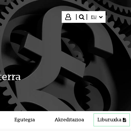
HIZKUNTZA HAUTA
Hasi saioa
EU
bilatu"
terra
Egutegia
Akreditazioa
Liburuxka