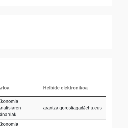
Arloa
Helbide elektronikoa
Ekonomia
nalisiaren
arantza.gorostiaga@ehu.eus
inarriak
Ekonomia