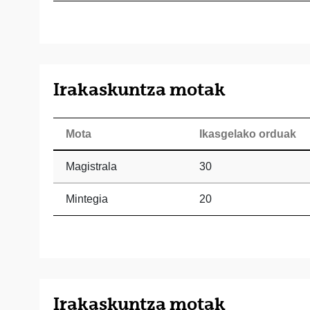
Irakaskuntza motak
Mota
Ikasgelako orduak
Magistrala
30
Mintegia
20
Irakaskuntza motak