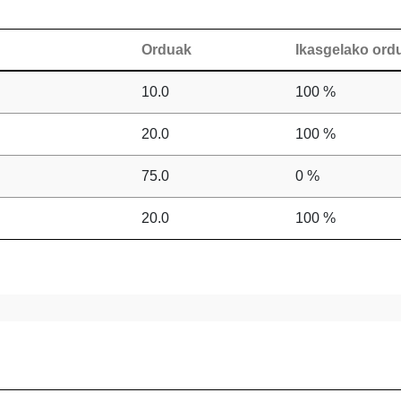
Orduak
Ikasgelako or
10.0
100 %
20.0
100 %
75.0
0 %
20.0
100 %