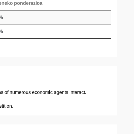
eneko ponderazioa
 %
 %
ns of numerous economic agents interact.
tition.