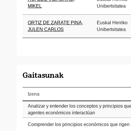
MIKEL
Unibertsitatea
ORTIZ DE ZARATE PINA,
Euskal Herriko
JULEN CARLOS
Unibertsitatea
Gaitasunak
Izena
Analizar y entender los conceptos y principios q
agentes económicos interactúan
Comprender los principios económicos que rigen 