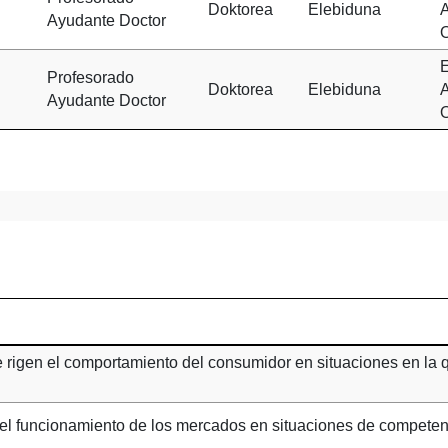
Doktorea
Elebiduna
A
Ayudante Doctor
O
Profesorado
Doktorea
Elebiduna
A
Ayudante Doctor
O
ue rigen el comportamiento del consumidor en situaciones en la
el funcionamiento de los mercados en situaciones de competenc