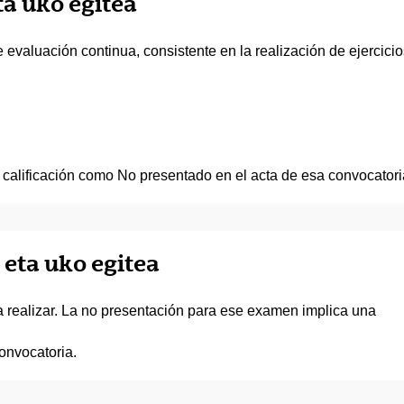
ta uko egitea
 evaluación continua, consistente en la realización de ejercicio
 calificación como No presentado en el acta de esa convocatori
 eta uko egitea
a realizar. La no presentación para ese examen implica una
onvocatoria.