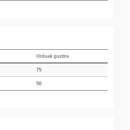
Orduak guztira
75
50