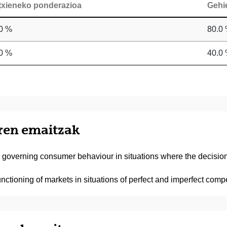
txieneko ponderazioa
Gehi
0 %
80.0
0 %
40.0
iren emaitzak
 governing consumer behaviour in situations where the decisio
ctioning of markets in situations of perfect and imperfect compe