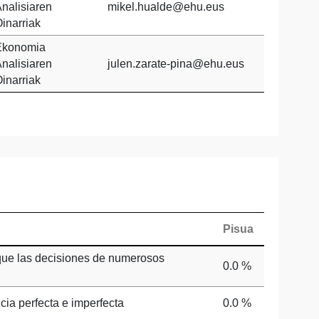
nalisiaren
mikel.hualde@ehu.eus
inarriak
Ekonomia
nalisiaren
julen.zarate-pina@ehu.eus
inarriak
Pisua
 que las decisiones de numerosos
0.0 %
ia perfecta e imperfecta
0.0 %