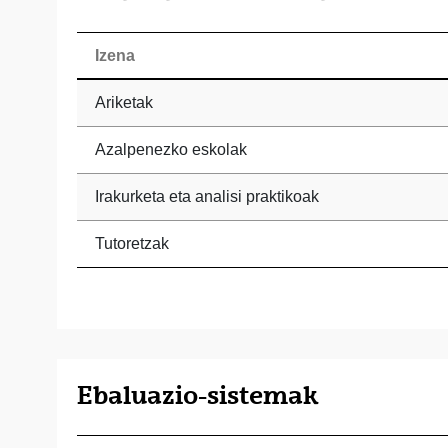
Izena
Ariketak
Azalpenezko eskolak
Irakurketa eta analisi praktikoak
Tutoretzak
Ebaluazio-sistemak