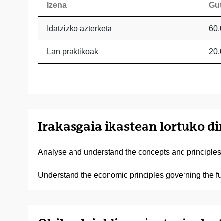
Izena
Gu
Idatzizko azterketa
60.
Lan praktikoak
20.
Irakasgaia ikastean lortuko d
Analyse and understand the concepts and principles
Understand the economic principles governing the fun