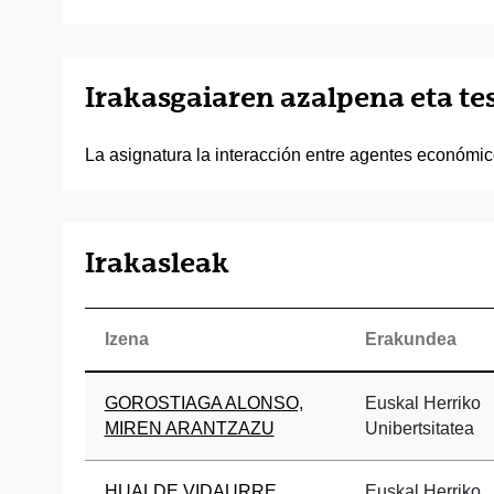
Irakasgaiaren azalpena eta t
La asignatura la interacción entre agentes económi
Irakasleak
Izena
Erakundea
GOROSTIAGA ALONSO,
Euskal Herriko
MIREN ARANTZAZU
Unibertsitatea
HUALDE VIDAURRE,
Euskal Herriko