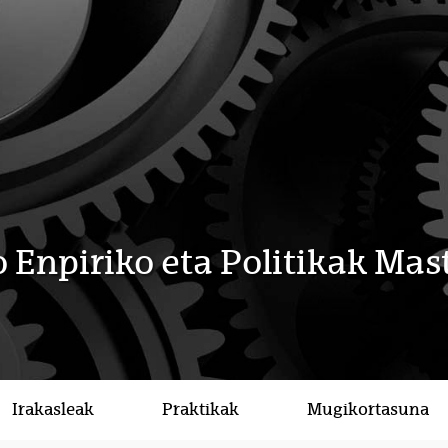
 Enpiriko eta Politikak Mas
Irakasleak
Praktikak
Mugikortasuna