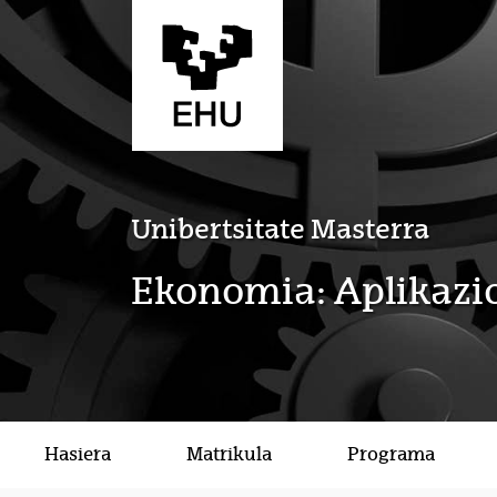
Eduki nagusira joan
Unibertsitate Masterra
Ekonomia: Aplikazio
Hasiera
Matrikula
Programa