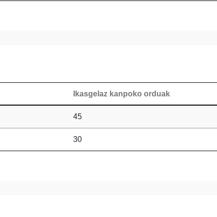
Ikasgelaz kanpoko orduak
45
30