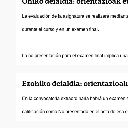
Ohiko deialdia: orientazioak e
La evaluación de la asignatura se realizará mediante
durante el curso y en un examen final.
La no presentación para el examen final implica una
Ezohiko deialdia: orientazioak
En la convocatoria extraordinaria habrá un examen 
calificación como No presentado en el acta de esa c