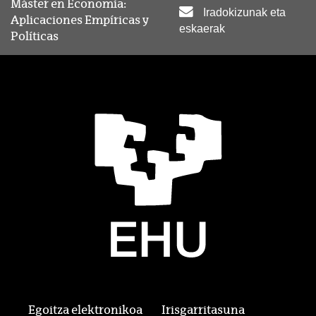
Máster en Economía:
Iradokizunak eta
Aplicaciones Empíricas y
eskaerak
Políticas
Egoitza elektronikoa
Irisgarritasuna