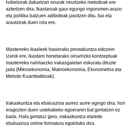
hobetzeak dakartzan onurak neurtzeko metodoak ere
aztertzen dira. Ikastaroak gaur egungo ingurumen-arazo
eta politika batzuen adibideak jasotzen ditu, bai eta
arautzeak duen rola ere.
Masterreko ikasleek hasierako prestakuntza edozein
izanik ere, ikastaro honetarako oinarrizko kontzeptuak
masterreko nahitaezko irakasgaietan eskuratu dituzte
jada (Mikroekonomia, Makroekonomia, Ekonometria eta
Metodo Kuantitatiboak).
Irakaskuntza eta ebaluazioa aurrez aurre egingo dira, hori
eragozten duen ustekabeko egoeraren bat gertatzen ez
bada. Hala gertatuz gero, irakaskuntza eta/edo
ebaluazioa online formatura egokituko dira.