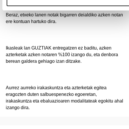
Azterketak azken notaren %40 izango du, eta lanek %60.
Beraz, etxeko lanen notak bigarren deialdiko azken notan
ere kontuan hartuko dira.
Ikasleak lan GUZTIAK entregatzen ez baditu, azken
azterketak azken notaren %100 izango du, eta denbora
berean galdera gehiago izan ditzake.
Aurrez aurreko irakaskuntza eta azterketak egitea
eragozten duten salbuespenezko egoeretan,
irakaskuntza eta ebaluazioaren modalitateak egokitu ahal
izango dira.