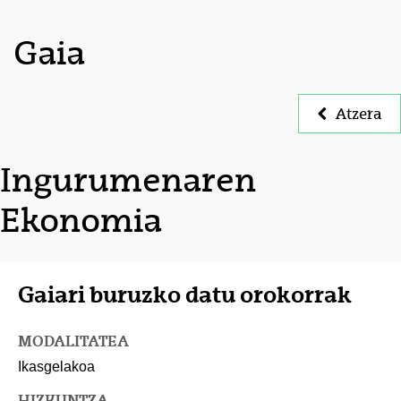
Gaia
Atzera
Ingurumenaren
Ekonomia
Gaiari buruzko datu orokorrak
MODALITATEA
Ikasgelakoa
HIZKUNTZA