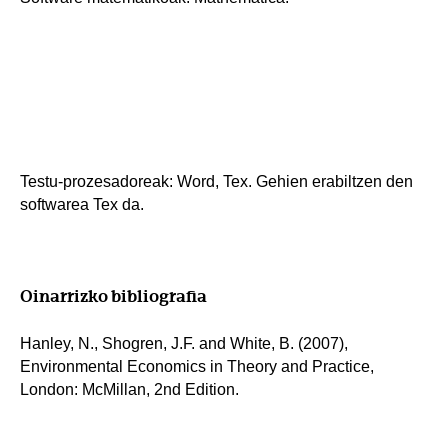
Testu-prozesadoreak: Word, Tex. Gehien erabiltzen den
softwarea Tex da.
Oinarrizko bibliografia
Hanley, N., Shogren, J.F. and White, B. (2007),
Environmental Economics in Theory and Practice,
London: McMillan, 2nd Edition.