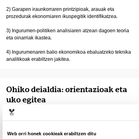
2) Garapen iraunkorraren printzipioak, arauak eta
prozedurak ekonomiaren ikuspegitik identifikatzea.
3) Ingurumen-politiken analisiaren atzean dagoen teoria
eta oinarriak ikastea.
4) Ingurumenaren balio ekonomikoa ebaluatzeko teknika
analitikoak erabiltzen jakitea.
Ohiko deialdia: orientazioak eta
uko egitea
Azterketak azken notaren %40 izango du, eta lanek %60.
Lanak banaka edo taldeka egin daitezke, eta nota haien
zailtasunaren araberakoa izango da.
Web orri honek cookieak erabiltzen ditu