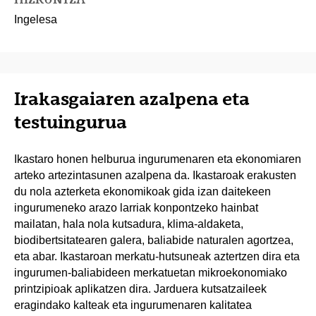
Ingelesa
Irakasgaiaren azalpena eta
testuingurua
Ikastaro honen helburua ingurumenaren eta ekonomiaren
arteko artezintasunen azalpena da. Ikastaroak erakusten
du nola azterketa ekonomikoak gida izan daitekeen
ingurumeneko arazo larriak konpontzeko hainbat
mailatan, hala nola kutsadura, klima-aldaketa,
biodibertsitatearen galera, baliabide naturalen agortzea,
eta abar. Ikastaroan merkatu-hutsuneak aztertzen dira eta
ingurumen-baliabideen merkatuetan mikroekonomiako
printzipioak aplikatzen dira. Jarduera kutsatzaileek
eragindako kalteak eta ingurumenaren kalitatea