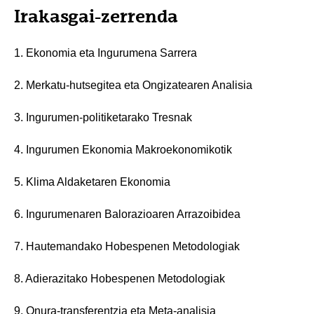
Irakasgai-zerrenda
1. Ekonomia eta Ingurumena Sarrera
2. Merkatu-hutsegitea eta Ongizatearen Analisia
3. Ingurumen-politiketarako Tresnak
4. Ingurumen Ekonomia Makroekonomikotik
5. Klima Aldaketaren Ekonomia
6. Ingurumenaren Balorazioaren Arrazoibidea
7. Hautemandako Hobespenen Metodologiak
8. Adierazitako Hobespenen Metodologiak
9. Onura-transferentzia eta Meta-analisia