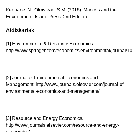
Keohane, N., Olmstead, S.M. (2016), Markets and the
Environment. Island Press. 2nd Edition.
Aldizkariak
[1] Environmental & Resource Economics.
http://www.springer.com/economics/environmental/journal/1
[2] Journal of Environmental Economics and
Management. http://www.journals.elsevier.com/journal-of-
environmental-economics-and-management/
[3] Resource and Energy Economics.
http://www.journals.elsevier.com/resource-and-energy-
economics/