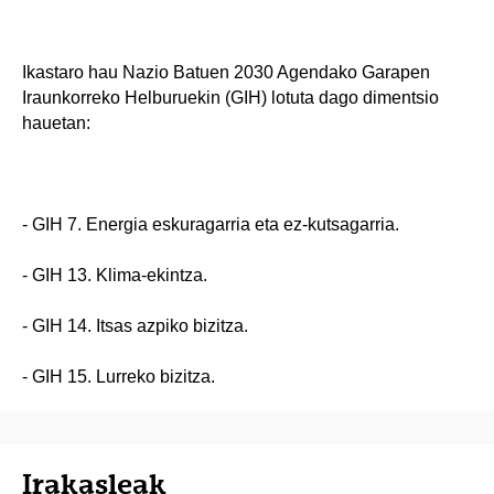
Ikastaro hau Nazio Batuen 2030 Agendako Garapen
Iraunkorreko Helburuekin (GIH) lotuta dago dimentsio
hauetan:
- GIH 7. Energia eskuragarria eta ez-kutsagarria.
- GIH 13. Klima-ekintza.
- GIH 14. Itsas azpiko bizitza.
- GIH 15. Lurreko bizitza.
Irakasleak