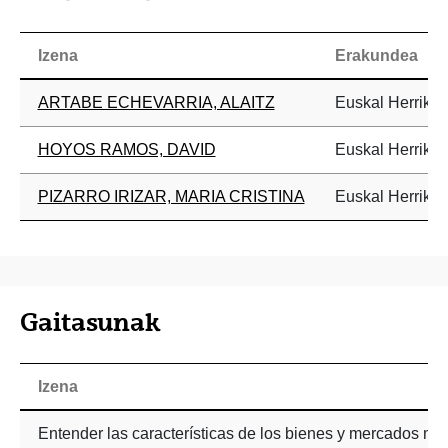
Izena
Erakundea
ARTABE ECHEVARRIA, ALAITZ
Euskal Herriko 
HOYOS RAMOS, DAVID
Euskal Herriko 
PIZARRO IRIZAR, MARIA CRISTINA
Euskal Herriko 
Gaitasunak
Izena
Entender las características de los bienes y mercados me