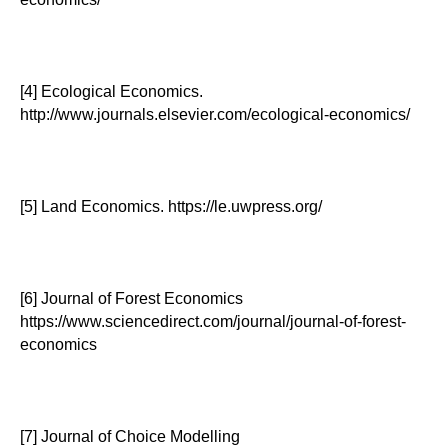
[4] Ecological Economics.
http://www.journals.elsevier.com/ecological-economics/
[5] Land Economics. https://le.uwpress.org/
[6] Journal of Forest Economics
https://www.sciencedirect.com/journal/journal-of-forest-
economics
[7] Journal of Choice Modelling