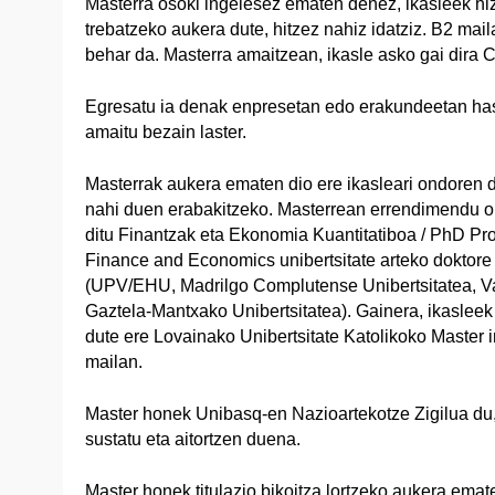
Masterra osoki ingelesez ematen denez, ikasleek hi
trebatzeko aukera dute, hitzez nahiz idatziz. B2 mail
behar da. Masterra amaitzean, ikasle asko gai dira C1
Egresatu ia denak enpresetan edo erakundeetan has
amaitu bezain laster.
Masterrak aukera ematen dio ere ikasleari ondoren 
nahi duen erabakitzeko. Masterrean errendimendu o
ditu Finantzak eta Ekonomia Kuantitatiboa / PhD Pro
Finance and Economics unibertsitate arteko doktore
(UPV/EHU, Madrilgo Complutense Unibertsitatea, Val
Gaztela-Mantxako Unibertsitatea). Gainera, ikasleek 
dute ere Lovainako Unibertsitate Katolikoko Master
mailan.
Master honek Unibasq-en Nazioartekotze Zigilua du,
sustatu eta aitortzen duena.
Master honek titulazio bikoitza lortzeko aukera emat