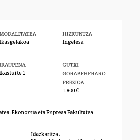
MODALITATEA
HIZKUNTZA
Ikasgelakoa
Ingelesa
IRAUPENA
GUTXI
ikasturte 1
GORABEHERAKO
PREZIOA
1.800 €
atea: Ekonomia eta Enpresa Fakultatea
Idazkaritza :