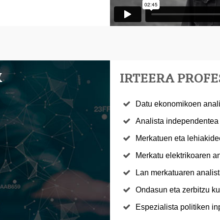
K
IRTEERA PROF
Datu ekonomikoen analis
Analista independentea
Merkatuen eta lehiakide
Merkatu elektrikoaren an
Lan merkatuaren analist
Ondasun eta zerbitzu ku
Espezialista politiken i