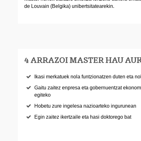
de Louvain (Belgika) unibertsitatearekin.
4 ARRAZOI MASTER HAU A
Ikasi merkatuek nola funtzionatzen duten eta no
Gaitu zaitez enpresa eta gobernuentzat ekonomi
egiteko
Hobetu zure ingelesa nazioarteko ingurunean
Egin zaitez ikertzaile eta hasi doktorego bat