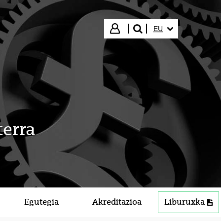
HIZKUNTZA HAUTA
Hasi saioa
EU
bilatu"
terra
Egutegia
Akreditazioa
Liburuxka