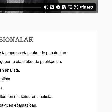
ESIONALAK
ta enpresa eta erakunde pribatuetan.
 gobernu eta erakunde publikoetan.
en analista.
alista.
a.
lturalen merkatuaren analista.
npaktuen ebaluazioan.