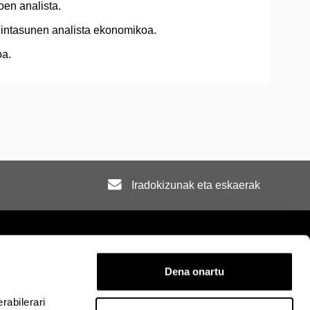
en analista.
intasunen analista ekonomikoa.
oa.
Iradokizunak eta eskaerak
Dena onartu
rra
Mapa
Laguntza
Kontaktua
rabilerari