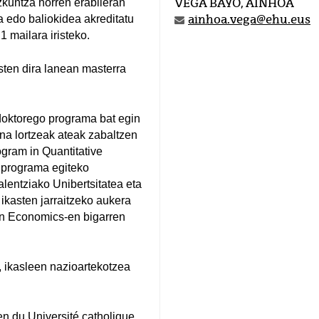
zkuntza horren erabileran
VEGA BAYO, AINHOA
a edo baliokidea akreditatu
ainhoa.vega@ehu.eus
 mailara iristeko.
ten dira lanean masterra
doktorego programa bat egin
na lortzeak ateak zabaltzen
gram in Quantitative
 programa egiteko
entziako Unibertsitatea eta
ikasten jarraitzeko aukera
 in Economics-en bigarren
 ikasleen nazioartekotzea
en du Université catholique