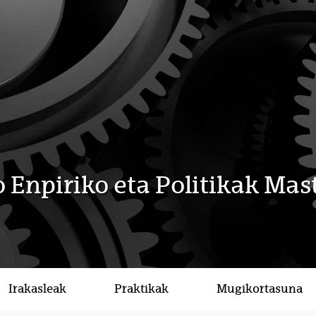
 Enpiriko eta Politikak Mas
Irakasleak
Praktikak
Mugikortasuna