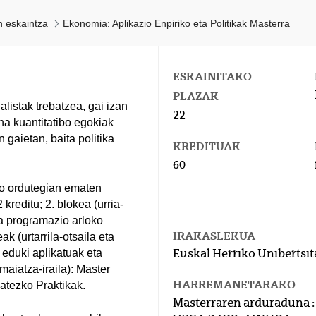
n eskaintza
Ekonomia: Aplikazio Enpiriko eta Politikak Masterra
ESKAINITAKO
PLAZAK
istak trebatzea, gai izan
22
na kuantitatibo egokiak
 gaietan, baita politika
KREDITUAK
60
ko ordutegian ematen
 kreditu; 2. blokea (urria-
ta programazio arloko
IRAKASLEKUA
k (urtarrila-otsaila eta
 eduki aplikatuak eta
Euskal Herriko Unibertsit
maiatza-iraila): Master
HARREMANETARAKO
tezko Praktikak.
Masterraren arduraduna :