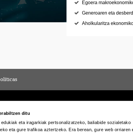
Egoera makroekonomiko
Generoaren eta desberd
Aholkularitza ekonomik
olíticas
rabiltzen ditu
 edukiak eta iragarkiak pertsonalizatzeko, baliabide sozialetako
Egoitza elektronikoa
Irisgarritasuna
Lege oha
eko eta gure trafikoa aztertzeko. Era berean, gure web orriaren e