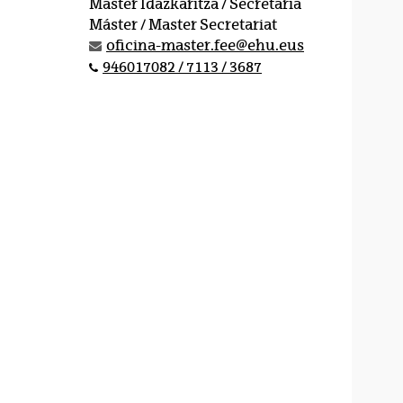
Master Idazkaritza / Secretaría
Máster / Master Secretariat
oficina-master.fee@ehu.eus
946017082 / 7113 / 3687