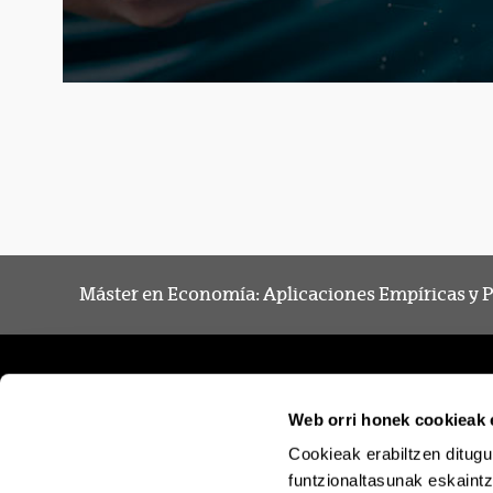
Máster en Economía: Aplicaciones Empíricas y P
Web orri honek cookieak e
Cookieak erabiltzen ditugu
funtzionaltasunak eskaintz