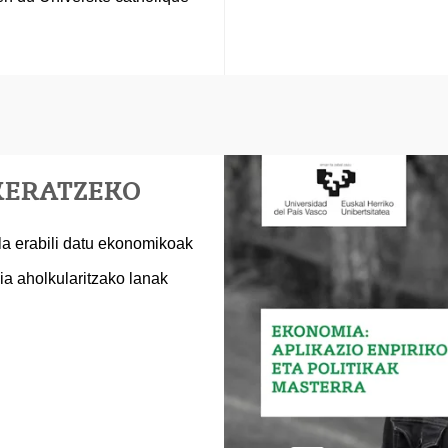
UKERATZEKO
la erabili datu ekonomikoak
a aholkularitzako lanak