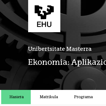
Eduki nagusira joan
Unibertsitate Masterra
Ekonomia: Aplikazio
Hasiera
Matrikula
Programa