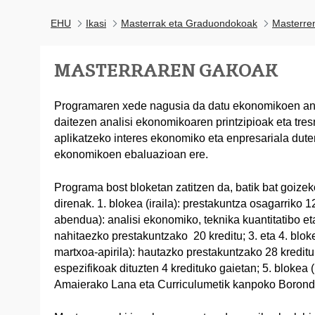
EHU
Ikasi
Masterrak eta Graduondokoak
Masterre
MASTERRAREN GAKOAK
Programaren xede nagusia da datu ekonomikoen anal
daitezen analisi ekonomikoaren printzipioak eta tres
aplikatzeko interes ekonomiko eta enpresariala duten
ekonomikoen ebaluazioan ere.
Programa bost bloketan zatitzen da, batik bat goize
direnak. 1. blokea (iraila): prestakuntza osagarriko 12
abendua): analisi ekonomiko, teknika kuantitatibo e
nahitaezko prestakuntzako 20 kreditu; 3. eta 4. blokea
martxoa-apirila): hautazko prestakuntzako 28 kreditu
espezifikoak dituzten 4 kredituko gaietan; 5. blokea (
Amaierako Lana eta Curriculumetik kanpoko Boronda