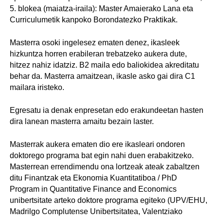
5. blokea (maiatza-iraila): Master Amaierako Lana eta
Curriculumetik kanpoko Borondatezko Praktikak.
Masterra osoki ingelesez ematen denez, ikasleek
hizkuntza horren erabileran trebatzeko aukera dute,
hitzez nahiz idatziz. B2 maila edo baliokidea akreditatu
behar da. Masterra amaitzean, ikasle asko gai dira C1
mailara iristeko.
Egresatu ia denak enpresetan edo erakundeetan hasten
dira lanean masterra amaitu bezain laster.
Masterrak aukera ematen dio ere ikasleari ondoren
doktorego programa bat egin nahi duen erabakitzeko.
Masterrean errendimendu ona lortzeak ateak zabaltzen
ditu Finantzak eta Ekonomia Kuantitatiboa / PhD
Program in Quantitative Finance and Economics
unibertsitate arteko doktore programa egiteko (UPV/EHU,
Madrilgo Complutense Unibertsitatea, Valentziako