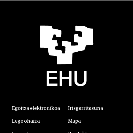
Egoitza elektronikoa
Irisgarritasuna
Lege oharra
Mapa