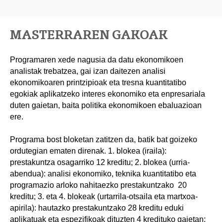
MASTERRAREN GAKOAK
Programaren xede nagusia da datu ekonomikoen
analistak trebatzea, gai izan daitezen analisi
ekonomikoaren printzipioak eta tresna kuantitatibo
egokiak aplikatzeko interes ekonomiko eta enpresariala
duten gaietan, baita politika ekonomikoen ebaluazioan
ere.
Programa bost bloketan zatitzen da, batik bat goizeko
ordutegian ematen direnak. 1. blokea (iraila):
prestakuntza osagarriko 12 kreditu; 2. blokea (urria-
abendua): analisi ekonomiko, teknika kuantitatibo eta
programazio arloko nahitaezko prestakuntzako 20
kreditu; 3. eta 4. blokeak (urtarrila-otsaila eta martxoa-
apirila): hautazko prestakuntzako 28 kreditu eduki
aplikatuak eta espezifikoak dituzten 4 kredituko gaietan;