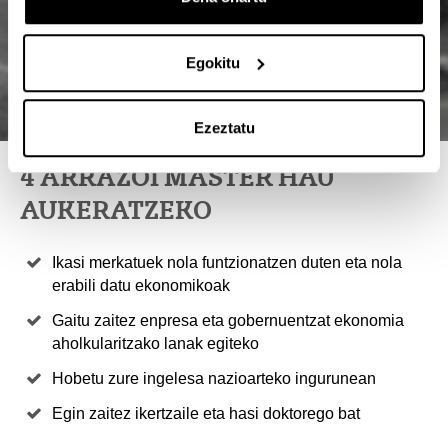
Egokitu
Ezeztatu
4 ARRAZOI MASTER HAU
AUKERATZEKO
Ikasi merkatuek nola funtzionatzen duten eta nola
erabili datu ekonomikoak
Gaitu zaitez enpresa eta gobernuentzat ekonomia
aholkularitzako lanak egiteko
Hobetu zure ingelesa nazioarteko ingurunean
Egin zaitez ikertzaile eta hasi doktorego bat