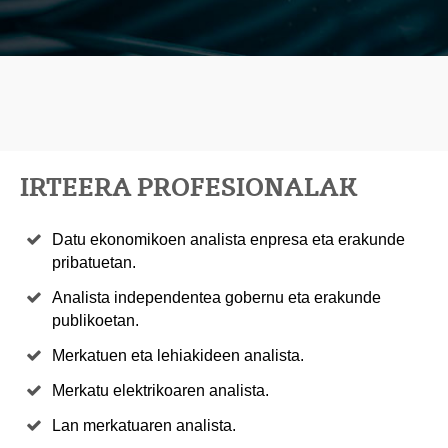
IRTEERA PROFESIONALAK
Datu ekonomikoen analista enpresa eta erakunde
pribatuetan.
Analista independentea gobernu eta erakunde
publikoetan.
Merkatuen eta lehiakideen analista.
Merkatu elektrikoaren analista.
Lan merkatuaren analista.