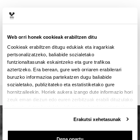
HARREMANETARAKO
Masterraren arduraduna :
VEGA BAYO, AINHOA
ainhoa.vega@ehu.eus
Web orri honek cookieak erabiltzen ditu
Idazkaritza :
Cookieak erabiltzen ditugu edukiak eta iragarkiak
Master Idazkaritza / Secretaría Máster / Master
pertsonalizatzeko, baliabide sozialetako
Secretariat
funtzionaltasunak eskaintzeko eta gure trafikoa
oficina-master.fee@ehu.eus
aztertzeko. Era berean, gure web orriaren erabilerari
946017082 / 7113 / 3687
buruzko informazioa partekatzen dugu baliabide
sozialetako, publizitateko eta estatistiketako gure
hornitzaileekin. Horiek aukera izango dute informazio hori
zeuk eman diezun edo euren zerbitzuak erabili dituzulako
eskuratu duten bestelako informazio batekin uztartzeko.
Erakutsi xehetasunak
Dena onartu