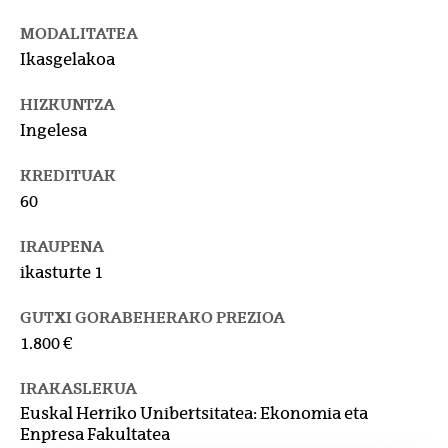
MODALITATEA
Ikasgelakoa
HIZKUNTZA
Ingelesa
KREDITUAK
60
IRAUPENA
ikasturte 1
GUTXI GORABEHERAKO PREZIOA
1.800 €
IRAKASLEKUA
Euskal Herriko Unibertsitatea: Ekonomia eta
Enpresa Fakultatea