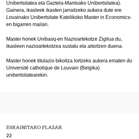
Unibertsitatea eta Gaztela-Mantxako Unibertsitatea).
Gainera, ikasleek ikasten jarraitzeko aukera dute ere
Lovainako Unibertsitate Katolikoko Master in Economics-
en bigarren mailan.
Master honek Unibasq-en Nazioartekotze Zigilua du,
ikasleen nazioartekotzea sustatu eta aitortzen duena.
Master honek titulazio bikoitza lortzeko aukera ematen du
Université catholique de Louvain (Belgika)
unibertsitatearekin.
ESKAINITAKO PLAZAK
22