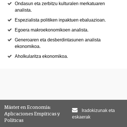
Ondasun eta zerbitzu kulturalen merkatuaren
analista.
Espezialista politiken inpaktuen ebaluazioan.
Egoera makroekonomikoen analista.
Generoaren eta desberdintasunen analista
ekonomikoa.
Aholkularitza ekonomikoa.
Máster en Economía:
Iradokizunak eta
Aplicaciones Empíricas y
eskaerak
Políticas