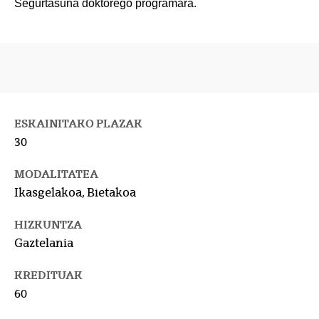
Segurtasuna doktorego programara.
ESKAINITAKO PLAZAK
30
MODALITATEA
Ikasgelakoa, Bietakoa
HIZKUNTZA
Gaztelania
KREDITUAK
60