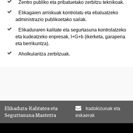
Zentro publiko eta pribatuetako zerbitzu teknikoak.
Elikagaien arriskuak kontrolatu eta ebaluatzeko
administrazio publikoetako sailak.
Elikaduraren kalitate eta segurtasuna kontrolatzeko
eta kudeatzeko enpresak, I+G+b (ikerketa, garapena
eta berrikuntza).
Aholkularitza zerbitzuak.
Elikadura-Kalitatea eta
Iradokizunak eta
Segurtasuna Masterra
eskaerak