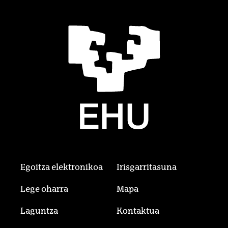
Egoitza elektronikoa
Irisgarritasuna
Lege oharra
Mapa
Laguntza
Kontaktua