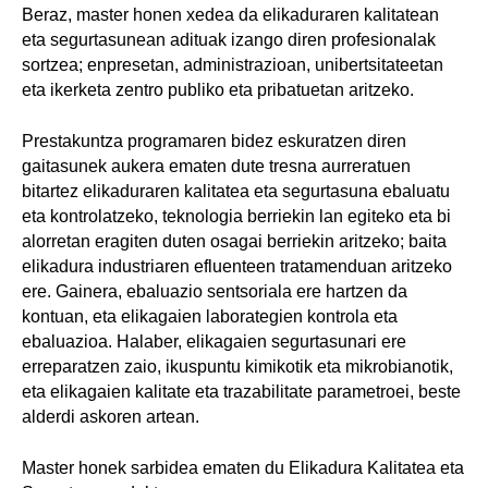
Beraz, master honen xedea da elikaduraren kalitatean
eta segurtasunean adituak izango diren profesionalak
sortzea; enpresetan, administrazioan, unibertsitateetan
eta ikerketa zentro publiko eta pribatuetan aritzeko.
Prestakuntza programaren bidez eskuratzen diren
gaitasunek aukera ematen dute tresna aurreratuen
bitartez elikaduraren kalitatea eta segurtasuna ebaluatu
eta kontrolatzeko, teknologia berriekin lan egiteko eta bi
alorretan eragiten duten osagai berriekin aritzeko; baita
elikadura industriaren efluenteen tratamenduan aritzeko
ere. Gainera, ebaluazio sentsoriala ere hartzen da
kontuan, eta elikagaien laborategien kontrola eta
ebaluazioa. Halaber, elikagaien segurtasunari ere
erreparatzen zaio, ikuspuntu kimikotik eta mikrobianotik,
eta elikagaien kalitate eta trazabilitate parametroei, beste
alderdi askoren artean.
Master honek sarbidea ematen du Elikadura Kalitatea eta