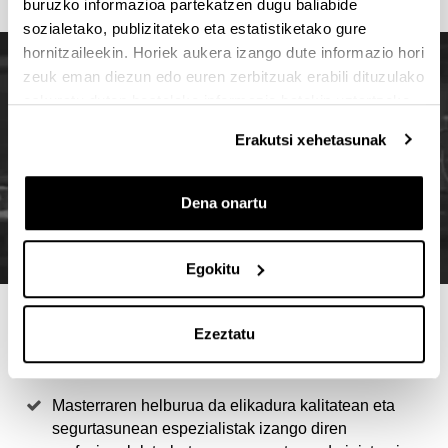
buruzko informazioa partekatzen dugu baliabide
sozialetako, publizitateko eta estatistiketako gure
hornitzaileekin. Horiek aukera izango dute informazio hori
zeuk eman diezun edo euren zerbitzuak erabili dituzulako
eskuratu duten bestelako informazio batekin uztartzeko.
Erakutsi xehetasunak
Dena onartu
Egokitu
4 ARRAZOI MASTER HAU
Ezeztatu
AUKERATZEKO
Masterraren helburua da elikadura kalitatean eta
segurtasunean espezialistak izango diren