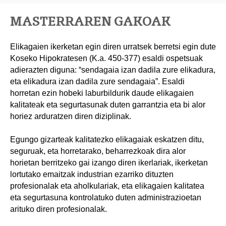
MASTERRAREN GAKOAK
Elikagaien ikerketan egin diren urratsek berretsi egin dute
Koseko Hipokratesen (K.a. 450-377) esaldi ospetsuak
adierazten diguna: “sendagaia izan dadila zure elikadura,
eta elikadura izan dadila zure sendagaia”. Esaldi
horretan ezin hobeki laburbildurik daude elikagaien
kalitateak eta segurtasunak duten garrantzia eta bi alor
horiez arduratzen diren diziplinak.
Egungo gizarteak kalitatezko elikagaiak eskatzen ditu,
seguruak, eta horretarako, beharrezkoak dira alor
horietan berritzeko gai izango diren ikerlariak, ikerketan
lortutako emaitzak industrian ezarriko dituzten
profesionalak eta aholkulariak, eta elikagaien kalitatea
eta segurtasuna kontrolatuko duten administrazioetan
arituko diren profesionalak.