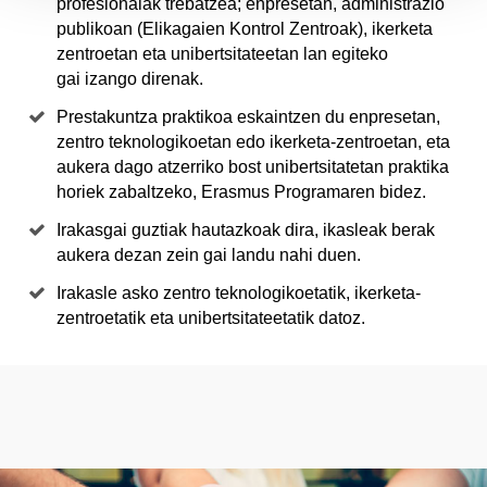
profesionalak trebatzea; enpresetan, administrazio
publikoan (Elikagaien Kontrol Zentroak), ikerketa
zentroetan eta unibertsitateetan lan egiteko
gai izango direnak.
Prestakuntza praktikoa eskaintzen du enpresetan,
zentro teknologikoetan edo ikerketa-zentroetan, eta
aukera dago atzerriko bost unibertsitatetan praktika
horiek zabaltzeko, Erasmus Programaren bidez.
Irakasgai guztiak hautazkoak dira, ikasleak berak
aukera dezan zein gai landu nahi duen.
Irakasle asko zentro teknologikoetatik, ikerketa-
zentroetatik eta unibertsitateetatik datoz.