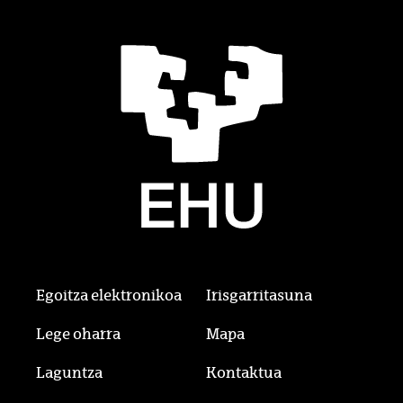
Egoitza elektronikoa
Irisgarritasuna
Lege oharra
Mapa
Laguntza
Kontaktua