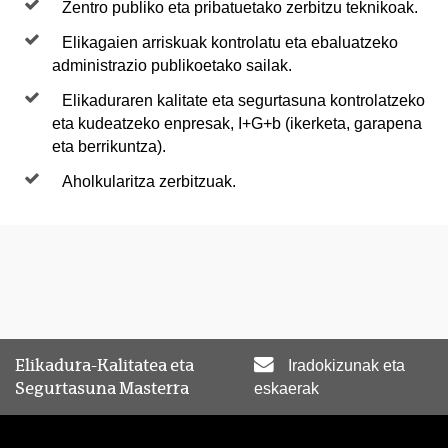
Zentro publiko eta pribatuetako zerbitzu teknikoak.
Elikagaien arriskuak kontrolatu eta ebaluatzeko
administrazio publikoetako sailak.
Elikaduraren kalitate eta segurtasuna kontrolatzeko
eta kudeatzeko enpresak, I+G+b (ikerketa, garapena
eta berrikuntza).
Aholkularitza zerbitzuak.
Elikadura-Kalitatea eta
Iradokizunak eta
Segurtasuna Masterra
eskaerak