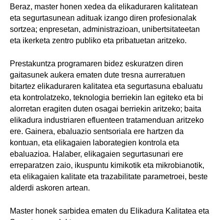
Beraz, master honen xedea da elikaduraren kalitatean
eta segurtasunean adituak izango diren profesionalak
sortzea; enpresetan, administrazioan, unibertsitateetan
eta ikerketa zentro publiko eta pribatuetan aritzeko.
Prestakuntza programaren bidez eskuratzen diren
gaitasunek aukera ematen dute tresna aurreratuen
bitartez elikaduraren kalitatea eta segurtasuna ebaluatu
eta kontrolatzeko, teknologia berriekin lan egiteko eta bi
alorretan eragiten duten osagai berriekin aritzeko; baita
elikadura industriaren efluenteen tratamenduan aritzeko
ere. Gainera, ebaluazio sentsoriala ere hartzen da
kontuan, eta elikagaien laborategien kontrola eta
ebaluazioa. Halaber, elikagaien segurtasunari ere
erreparatzen zaio, ikuspuntu kimikotik eta mikrobianotik,
eta elikagaien kalitate eta trazabilitate parametroei, beste
alderdi askoren artean.
Master honek sarbidea ematen du Elikadura Kalitatea eta