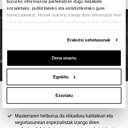
buruzko informazioa partekatzen dugu baliabide
sozialetako, publizitateko eta estatistiketako gure
hornitzaileekin. Horiek aukera izango dute informazio hori
zeuk eman diezun edo euren zerbitzuak erabili dituzulako
eskuratu duten bestelako informazio batekin uztartzeko.
Erakutsi xehetasunak
Dena onartu
Egokitu
4 ARRAZOI MASTER HAU
Ezeztatu
AUKERATZEKO
Masterraren helburua da elikadura kalitatean eta
segurtasunean espezialistak izango diren