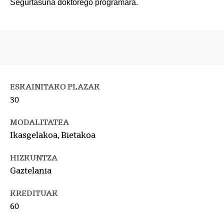
Segurtasuna doktorego programara.
ESKAINITAKO PLAZAK
30
MODALITATEA
Ikasgelakoa, Bietakoa
HIZKUNTZA
Gaztelania
KREDITUAK
60