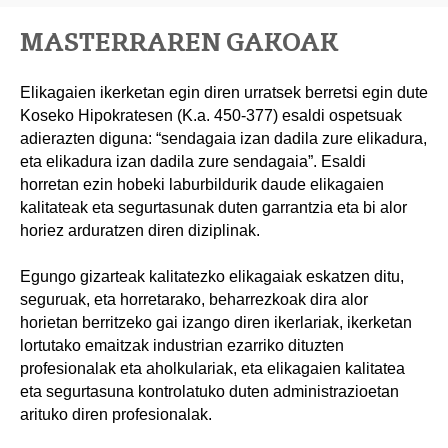
MASTERRAREN GAKOAK
Elikagaien ikerketan egin diren urratsek berretsi egin dute
Koseko Hipokratesen (K.a. 450-377) esaldi ospetsuak
adierazten diguna: “sendagaia izan dadila zure elikadura,
eta elikadura izan dadila zure sendagaia”. Esaldi
horretan ezin hobeki laburbildurik daude elikagaien
kalitateak eta segurtasunak duten garrantzia eta bi alor
horiez arduratzen diren diziplinak.
Egungo gizarteak kalitatezko elikagaiak eskatzen ditu,
seguruak, eta horretarako, beharrezkoak dira alor
horietan berritzeko gai izango diren ikerlariak, ikerketan
lortutako emaitzak industrian ezarriko dituzten
profesionalak eta aholkulariak, eta elikagaien kalitatea
eta segurtasuna kontrolatuko duten administrazioetan
arituko diren profesionalak.