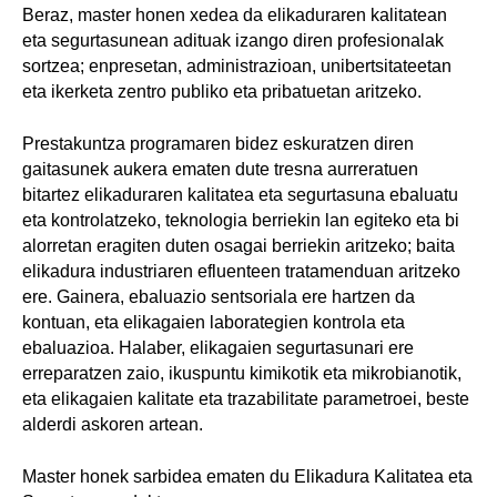
Beraz, master honen xedea da elikaduraren kalitatean
eta segurtasunean adituak izango diren profesionalak
sortzea; enpresetan, administrazioan, unibertsitateetan
eta ikerketa zentro publiko eta pribatuetan aritzeko.
Prestakuntza programaren bidez eskuratzen diren
gaitasunek aukera ematen dute tresna aurreratuen
bitartez elikaduraren kalitatea eta segurtasuna ebaluatu
eta kontrolatzeko, teknologia berriekin lan egiteko eta bi
alorretan eragiten duten osagai berriekin aritzeko; baita
elikadura industriaren efluenteen tratamenduan aritzeko
ere. Gainera, ebaluazio sentsoriala ere hartzen da
kontuan, eta elikagaien laborategien kontrola eta
ebaluazioa. Halaber, elikagaien segurtasunari ere
erreparatzen zaio, ikuspuntu kimikotik eta mikrobianotik,
eta elikagaien kalitate eta trazabilitate parametroei, beste
alderdi askoren artean.
Master honek sarbidea ematen du Elikadura Kalitatea eta