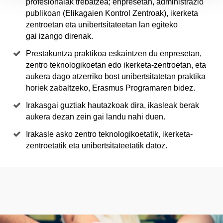
profesionalak trebatzea; enpresetan, administrazio
publikoan (Elikagaien Kontrol Zentroak), ikerketa
zentroetan eta unibertsitateetan lan egiteko
gai izango direnak.
Prestakuntza praktikoa eskaintzen du enpresetan,
zentro teknologikoetan edo ikerketa-zentroetan, eta
aukera dago atzerriko bost unibertsitatetan praktika
horiek zabaltzeko, Erasmus Programaren bidez.
Irakasgai guztiak hautazkoak dira, ikasleak berak
aukera dezan zein gai landu nahi duen.
Irakasle asko zentro teknologikoetatik, ikerketa-
zentroetatik eta unibertsitateetatik datoz.