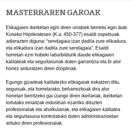
MASTERRAREN GAKOAK
Elikagaien ikerketan egin diren urratsek berretsi egin dute
Koseko Hipokratesen (K.a. 450-377) esaldi ospetsuak
adierazten diguna: “sendagaia izan dadila zure elikadura,
eta elikadura izan dadila zure sendagaia”. Esaldi
horretan ezin hobeki laburbildurik daude elikagaien
kalitateak eta segurtasunak duten garrantzia eta bi alor
horiez arduratzen diren diziplinak.
Egungo gizarteak kalitatezko elikagaiak eskatzen ditu,
seguruak, eta horretarako, beharrezkoak dira alor
horietan berritzeko gai izango diren ikerlariak, ikerketan
lortutako emaitzak industrian ezarriko dituzten
profesionalak eta aholkulariak, eta elikagaien kalitatea
eta segurtasuna kontrolatuko duten administrazioetan
arituko diren profesionalak.