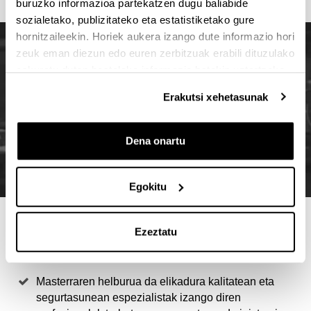
buruzko informazioa partekatzen dugu baliabide
sozialetako, publizitateko eta estatistiketako gure
hornitzaileekin. Horiek aukera izango dute informazio hori
zeuk eman diezun edo euren zerbitzuak erabili dituzulako
eskuratu duten bestelako informazio batekin uztartzeko.
Erakutsi xehetasunak
Dena onartu
Egokitu
4 ARRAZOI MASTER HAU
Ezeztatu
AUKERATZEKO
Masterraren helburua da elikadura kalitatean eta
segurtasunean espezialistak izango diren