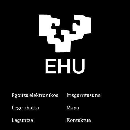
Egoitza elektronikoa
Irisgarritasuna
Lege oharra
Mapa
Laguntza
Kontaktua