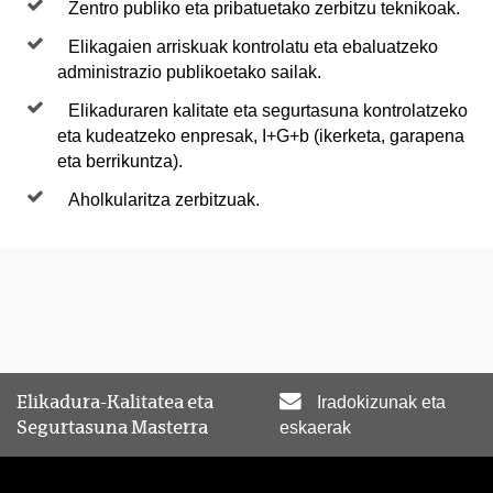
Zentro publiko eta pribatuetako zerbitzu teknikoak.
Elikagaien arriskuak kontrolatu eta ebaluatzeko
administrazio publikoetako sailak.
Elikaduraren kalitate eta segurtasuna kontrolatzeko
eta kudeatzeko enpresak, I+G+b (ikerketa, garapena
eta berrikuntza).
Aholkularitza zerbitzuak.
Elikadura-Kalitatea eta
Iradokizunak eta
Segurtasuna Masterra
eskaerak