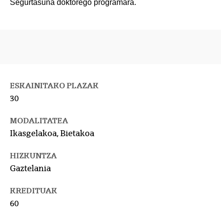
Segurtasuna doktorego programara.
ESKAINITAKO PLAZAK
30
MODALITATEA
Ikasgelakoa, Bietakoa
HIZKUNTZA
Gaztelania
KREDITUAK
60