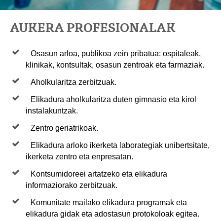
AUKERA PROFESIONALAK
Osasun arloa, publikoa zein pribatua: ospitaleak,
klinikak, kontsultak, osasun zentroak eta farmaziak.
Aholkularitza zerbitzuak.
Elikadura aholkularitza duten gimnasio eta kirol
instalakuntzak.
Zentro geriatrikoak.
Elikadura arloko ikerketa laborategiak unibertsitate,
ikerketa zentro eta enpresatan.
Kontsumidoreei artatzeko eta elikadura
informaziorako zerbitzuak.
Komunitate mailako elikadura programak eta
elikadura gidak eta adostasun protokoloak egitea.