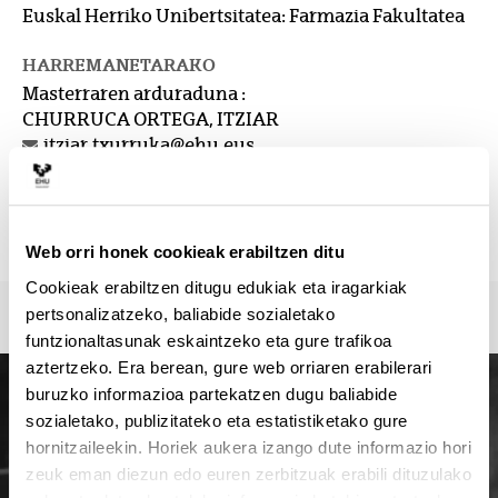
Euskal Herriko Unibertsitatea: Farmazia Fakultatea
HARREMANETARAKO
Masterraren arduraduna :
CHURRUCA ORTEGA, ITZIAR
itziar.txurruka@ehu.eus
Idazkaritza :
Secretaría de la Facultad de Farmacia
secretariadealumnado.ff@ehu.eus
Web orri honek cookieak erabiltzen ditu
Cookieak erabiltzen ditugu edukiak eta iragarkiak
pertsonalizatzeko, baliabide sozialetako
funtzionaltasunak eskaintzeko eta gure trafikoa
aztertzeko. Era berean, gure web orriaren erabilerari
buruzko informazioa partekatzen dugu baliabide
sozialetako, publizitateko eta estatistiketako gure
hornitzaileekin. Horiek aukera izango dute informazio hori
zeuk eman diezun edo euren zerbitzuak erabili dituzulako