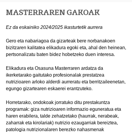
MASTERRAREN GAKOAK
Ez da eskainiko 2024/2025 ikasturtetik aurrera
Gero eta nabariagoa da gizarteak bere norbanakoen
bizitzaren kalitatea elikadura egoki eta, ahal den heinean,
pertsonalizatu baten bidez hobetzeko duen interesa.
Elikadura eta Osasuna Masterraren ardatza da
ikerketarako gaitutako profesionalak prestatzea
nutrizioaren arloko alderdi aurreratu eta berritzaileenetan,
egungo gizartearen eskaerei erantzuteko.
Horretarako, ondokoak jorratuko ditu prestakuntza
programak: giza nutrizioaren informazio eguneratua eta
haren erabilera, talde zehatzetako (haurrak, nerabeak,
zaharrak eta kirolariak) nutrizio ezaugarriak bereiztea,
patologia nutrizionalaren berezko nahasmenak