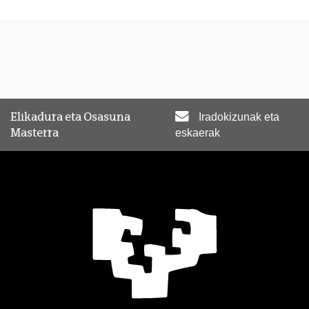
Elikadura eta Osasuna
Iradokizunak eta
Masterra
eskaerak