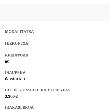
MODALITATEA
HIZKUNTZA
KREDITUAK
60
IRAUPENA
ikasturte 1
GUTXI GORABEHERAKO PREZIOA
2.200 €
IRAKASLEKUA