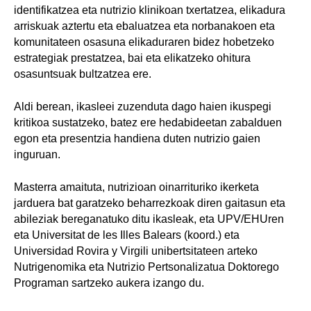
identifikatzea eta nutrizio klinikoan txertatzea, elikadura
arriskuak aztertu eta ebaluatzea eta norbanakoen eta
komunitateen osasuna elikaduraren bidez hobetzeko
estrategiak prestatzea, bai eta elikatzeko ohitura
osasuntsuak bultzatzea ere.
Aldi berean, ikasleei zuzenduta dago haien ikuspegi
kritikoa sustatzeko, batez ere hedabideetan zabalduen
egon eta presentzia handiena duten nutrizio gaien
inguruan.
Masterra amaituta, nutrizioan oinarrituriko ikerketa
jarduera bat garatzeko beharrezkoak diren gaitasun eta
abileziak bereganatuko ditu ikasleak, eta UPV/EHUren
eta Universitat de les Illes Balears (koord.) eta
Universidad Rovira y Virgili unibertsitateen arteko
Nutrigenomika eta Nutrizio Pertsonalizatua Doktorego
Programan sartzeko aukera izango du.