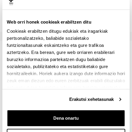
Magistrala
18
25
Gelako p.
12
20
Web orri honek cookieak erabiltzen ditu
Cookieak erabiltzen ditugu edukiak eta iragarkiak
pertsonalizatzeko, baliabide sozialetako
funtzionaltasunak eskaintzeko eta gure trafikoa
Ohiko deialdia: orientazioak eta
aztertzeko. Era berean, gure web orriaren erabilerari
uko egitea
buruzko informazioa partekatzen dugu baliabide
sozialetako, publizitateko eta estatistiketako gure
hornitzaileekin. Horiek aukera izango dute informazio hori
El sistema de evaluación es continuo a través de los
zeuk eman diezun edo euren zerbitzuak erabili dituzulako
trabajos prácticos.
eskuratu duten bestelako informazio batekin uztartzeko.
La calificación final de la asignatura será la
Erakutsi xehetasunak
correspondiente al cálculo ponderado de las
calificaciones obtenidas en cada una de las
tareas/actividades que se desarrollarán a lo largo de la
Dena onartu
asignatura.