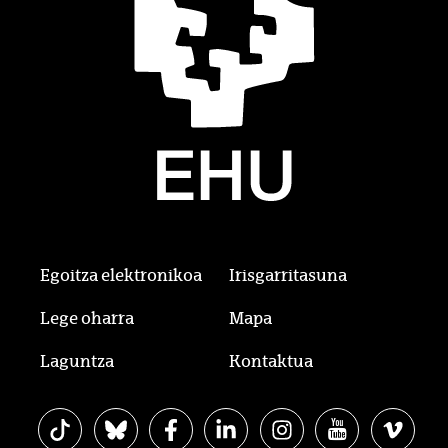
Egoitza elektronikoa
Irisgarritasuna
Lege oharra
Mapa
Laguntza
Kontaktua
EHU Tiktok-en
EHU Bluesky-n
EHU Facebook-en
EHU Linkedin-en
EHU Instagram-en
EHU Youtube-
EHU Vi