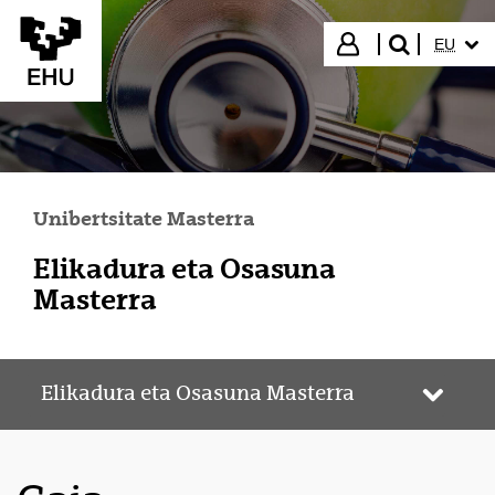
Eduki nagusira joan
HIZKUN
Hasi saioa
EU
bilatu"
Unibertsitate Masterra
Elikadura eta Osasuna
Masterra
Elikadura eta Osasuna Masterra
Webgun