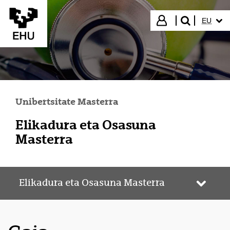
Eduki nagusira joan
HIZKUN
Hasi saioa
EU
bilatu"
Unibertsitate Masterra
Elikadura eta Osasuna
Masterra
Elikadura eta Osasuna Masterra
Webgun