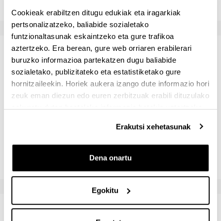
Cookieak erabiltzen ditugu edukiak eta iragarkiak
pertsonalizatzeko, baliabide sozialetako
funtzionaltasunak eskaintzeko eta gure trafikoa
aztertzeko. Era berean, gure web orriaren erabilerari
Ezohiko deialdia: orientazioak
buruzko informazioa partekatzen dugu baliabide
eta uko egitea
sozialetako, publizitateko eta estatistiketako gure
hornitzaileekin. Horiek aukera izango dute informazio hori
zeuk eman diezun edo euren zerbitzuak erabili dituzulako
eskuratu duten bestelako informazio batekin uztartzeko.
Al igual que en la convocatoria ordinaria, durante el curso
Erakutsi xehetasunak
2020/2021, en caso de que la situación sanitaria no
permita la presencialidad, se informará al alumnado con
la suficiente antelación de los cambios previstos, tanto
Dena onartu
para la docencia como para los exámenes
Egokitu
Irakasgai-zerrenda