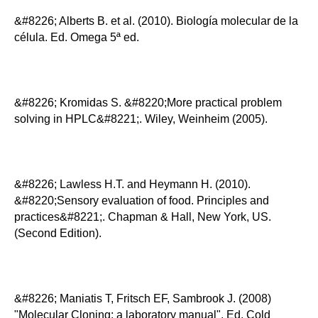
&#8226; Alberts B. et al. (2010). Biología molecular de la
célula. Ed. Omega 5ª ed.
&#8226; Kromidas S. &#8220;More practical problem
solving in HPLC&#8221;. Wiley, Weinheim (2005).
&#8226; Lawless H.T. and Heymann H. (2010).
&#8220;Sensory evaluation of food. Principles and
practices&#8221;. Chapman & Hall, New York, US.
(Second Edition).
&#8226; Maniatis T, Fritsch EF, Sambrook J. (2008)
"Molecular Cloning: a laboratory manual". Ed. Cold