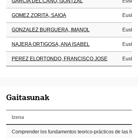
GARCIA DEL CAÑO, GONTZAL
Euskal 
GOMEZ ZORITA, SAIOA
Euskal 
GONZALEZ BURGUERA, IMANOL
Euskal 
NAJERA ORTIGOSA, ANA ISABEL
Euskal 
PEREZ ELORTONDO, FRANCISCO JOSE
Euskal 
Gaitasunak
Izena
Comprender los fundamentos teorico-prácticos de las herr