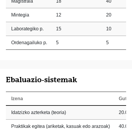
Magistrala
18
40
Mintegia
12
20
Laborategiko p.
15
10
Ordenagailuko p.
5
5
Ebaluazio-sistemak
Izena
Gutxi
Idatzizko azterketa (teoria)
20.0 
Praktikak egitea (ariketak, kasuak edo arazoak)
40.0 