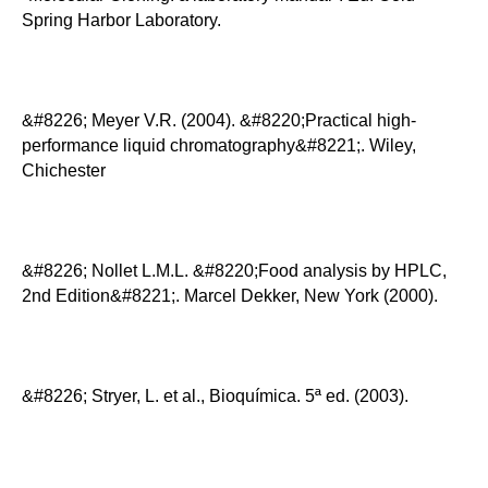
Spring Harbor Laboratory.
&#8226; Meyer V.R. (2004). &#8220;Practical high-
performance liquid chromatography&#8221;. Wiley,
Chichester
&#8226; Nollet L.M.L. &#8220;Food analysis by HPLC,
2nd Edition&#8221;. Marcel Dekker, New York (2000).
&#8226; Stryer, L. et al., Bioquímica. 5ª ed. (2003).