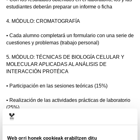
estudiantes deberán preparar un informe o ficha
4. MÓDULO: CROMATOGRAFÍA
• Cada alumno completará un formulario con una serie de
cuestiones y problemas (trabajo personal)
5. MÓDULO: TÉCNICAS DE BIOLOGÍA CELULAR Y
MOLECULAR APLICADAS AL ANÁLISIS DE
INTERACCIÓN PROTÉICA
• Participación en las sesiones teóricas (15%)
• Realización de las actividades prácticas de laboratorio
(25%)
• Resolución de problemas: cuantificación digital de
señales de Western blot y de inmunofluorescencia para
valoración de interacción proteína-proteína (60%)
Web orri honek cookieak erabiltzen ditu