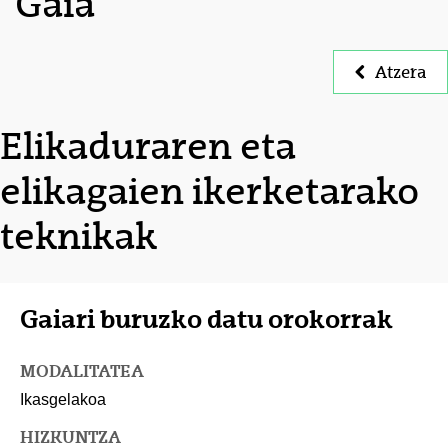
Gaia
Atzera
Elikaduraren eta
elikagaien ikerketarako
teknikak
Gaiari buruzko datu orokorrak
MODALITATEA
Ikasgelakoa
HIZKUNTZA