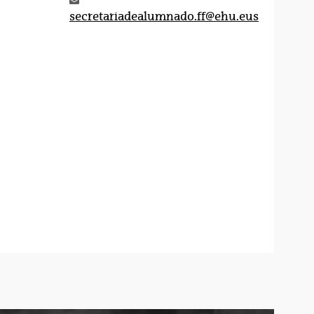
secretariadealumnado.ff@ehu.eus