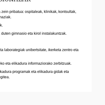
zein pribatua: ospitaleak, klinikak, kontsultak,
maziak.
k.
 duten gimnasio eta kirol instalakuntzak.
ta laborategiak unibertsitate, ikerketa zentro eta
ko eta elikadura informaziorako zerbitzuak.
kadura programak eta elikadura gidak eta
gitea.