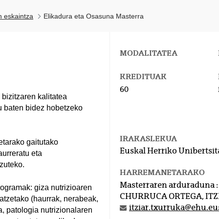
n eskaintza
Elikadura eta Osasuna Masterra
MODALITATEA
KREDITUAK
60
izitzaren kalitatea
tu baten bidez hobetzeko
IRAKASLEKUA
etarako gaitutako
Euskal Herriko Unibertsit
aurreratu eta
tzuteko.
HARREMANETARAKO
Masterraren arduraduna :
rogramak: giza nutrizioaren
CHURRUCA ORTEGA, ITZ
hatzetako (haurrak, nerabeak,
itziar.txurruka@ehu.eu
a, patologia nutrizionalaren