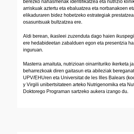
berezko nahasmenak identifikatzea eta nutrizio klini
arriskuak aztertu eta ebaluatzea eta norbanakoen e
elikaduraren bidez hobetzeko estrategiak prestatzea,
osasuntsuak bultzatzea ere.
Aldi berean, ikasleei zuzenduta dago haien ikuspegi 
ere hedabideetan zabalduen egon eta presentzia han
inguruan.
Masterra amaituta, nutrizioan oinarrituriko ikerketa 
beharrezkoak diren gaitasun eta abileziak bereganat
UPV/EHUren eta Universitat de les Illes Balears (ko
y Virgili unibertsitateen arteko Nutrigenomika eta Nu
Doktorego Programan sartzeko aukera izango du.