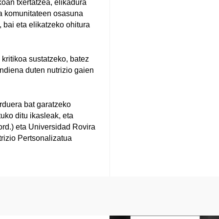
koan txertatzea, elikadura
ta komunitateen osasuna
 bai eta elikatzeko ohitura
kritikoa sustatzeko, batez
diena duten nutrizio gaien
jarduera bat garatzeko
uko ditu ikasleak, eta
ord.) eta Universidad Rovira
trizio Pertsonalizatua