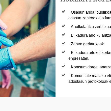
Osasun arloa, publikoa 
osasun zentroak eta far
Aholkularitza zerbitzua
Elikadura aholkularitza
Zentro geriatrikoak.
Elikadura arloko ikerke
enpresatan.
Kontsumidoreei artatze
Komunitate mailako eli
adostasun protokoloak e