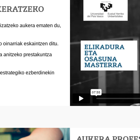
KERATZEKO
lizatzeko aukera ematen du,
oinarriak eskaintzen ditu.
na anitzeko prestakuntza
estrategiko ezberdinekin
AUKERA PROFE