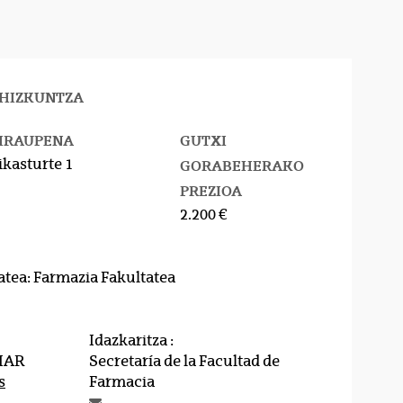
HIZKUNTZA
IRAUPENA
GUTXI
ikasturte 1
GORABEHERAKO
PREZIOA
2.200 €
atea: Farmazia Fakultatea
Idazkaritza :
IAR
Secretaría de la Facultad de
s
Farmacia