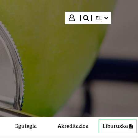
HIZKUNTZA HAUTA
Hasi saioa
EU
bilatu"
Egutegia
Akreditazioa
Liburuxka
PDF (179 