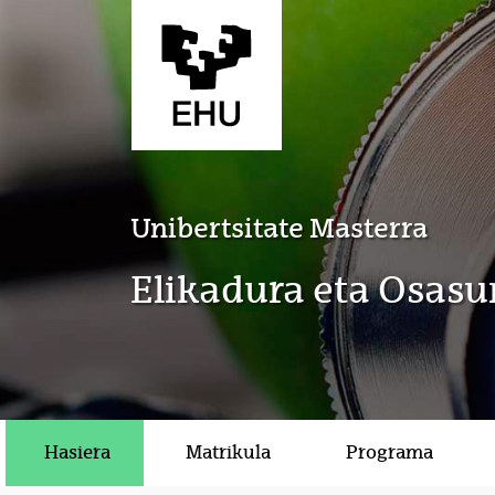
Eduki nagusira joan
Unibertsitate Masterra
Elikadura eta Osasu
Hasiera
Matrikula
Programa