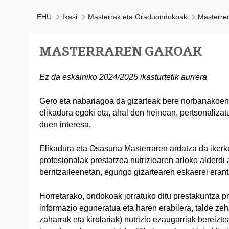
EHU
Ikasi
Masterrak eta Graduondokoak
Masterre
MASTERRAREN GAKOAK
Ez da eskainiko 2024/2025 ikasturtetik aurrera
Gero eta nabariagoa da gizarteak bere norbanakoen b
elikadura egoki eta, ahal den heinean, pertsonaliza
duen interesa.
Elikadura eta Osasuna Masterraren ardatza da ikerk
profesionalak prestatzea nutrizioaren arloko alderdi 
berritzaileenetan, egungo gizartearen eskaerei eran
Horretarako, ondokoak jorratuko ditu prestakuntza p
informazio eguneratua eta haren erabilera, talde ze
zaharrak eta kirolariak) nutrizio ezaugarriak bereizte