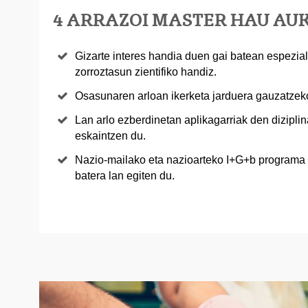
4 ARRAZOI MASTER HAU AU
Gizarte interes handia duen gai batean espezia
zorroztasun zientifiko handiz.
Osasunaren arloan ikerketa jarduera gauzatzeko 
Lan arlo ezberdinetan aplikagarriak den dizipli
eskaintzen du.
Nazio-mailako eta nazioarteko I+G+b programa 
batera lan egiten du.