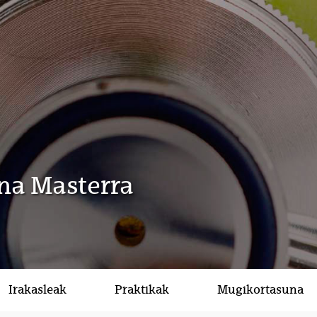
na Masterra
Irakasleak
Praktikak
Mugikortasuna