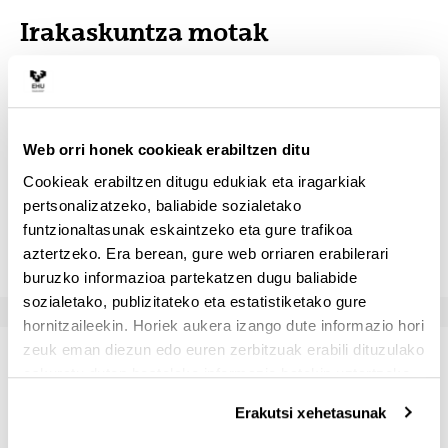
Irakaskuntza motak
Mota
Ikasgelako orduak
Ikasgelaz ka
Magistrala
18
22
Web orri honek cookieak erabiltzen ditu
Cookieak erabiltzen ditugu edukiak eta iragarkiak
Laborategiko p.
20
38
pertsonalizatzeko, baliabide sozialetako
funtzionaltasunak eskaintzeko eta gure trafikoa
Landa p.
2
0
aztertzeko. Era berean, gure web orriaren erabilerari
buruzko informazioa partekatzen dugu baliabide
sozialetako, publizitateko eta estatistiketako gure
hornitzaileekin. Horiek aukera izango dute informazio hori
zeuk eman diezun edo euren zerbitzuak erabili dituzulako
Irakaskuntza motak
eskuratu duten bestelako informazio batekin uztartzeko.
Erakutsi xehetasunak
Izena
Orduak
Ikasgelako ordu