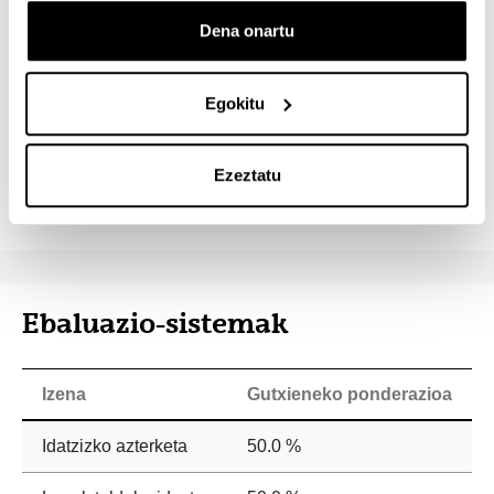
Azalpenezko eskolak
18.0
100 %
Dena onartu
Ikasketa sistematizatua
22.0
0 %
Egokitu
Laborategia/Landa
22.0
100 %
Ezeztatu
Talde-lana
38.0
0 %
Ebaluazio-sistemak
Izena
Gutxieneko ponderazioa
Idatzizko azterketa
50.0 %