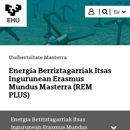
Eduki nagusira joan
HIZKUN
Hasi saioa
EU
bilatu"
Unibertsitate Masterra
Energia Berriztagarriak Itsas
Ingurunean Erasmus
Mundus Masterra (REM
PLUS)
Energia Berriztagarriak Itsas
Ingurunean Erasmus Mundus
Webgun