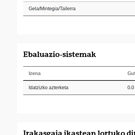
Gela/Mintegia/Tailerra
Ebaluazio-sistemak
Izena
Gu
Idatzizko azterketa
0.0
Irakasgaia ikastean lortuko d