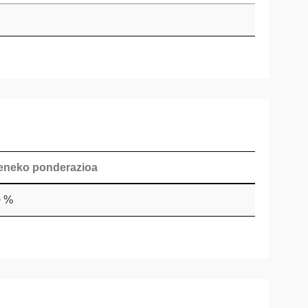
eneko ponderazioa
0 %