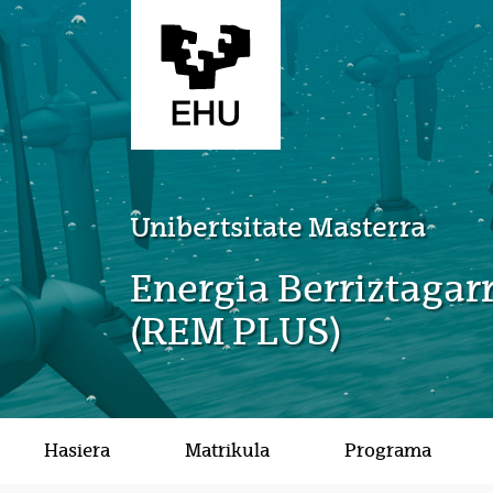
Eduki nagusira joan
Unibertsitate Masterra
Energia Berriztaga
(REM PLUS)
Hasiera
Matrikula
Programa