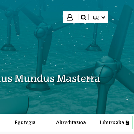
HIZKUNTZA HAUTA
Hasi saioa
EU
bilatu"
smus Mundus Masterra
Egutegia
Akreditazioa
Liburuxka