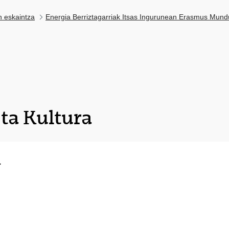
n eskaintza
Energia Berriztagarriak Itsas Ingurunean Erasmus Mu
ta Kultura
k