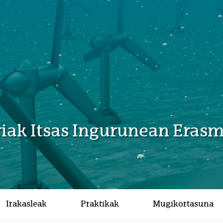
rriak Itsas Ingurunean Era
Irakasleak
Praktikak
Mugikortasuna