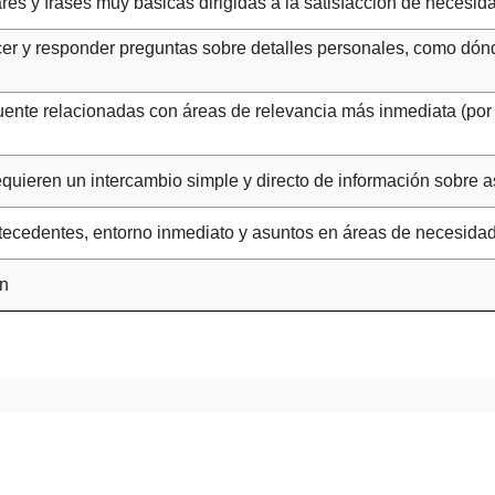
es y frases muy básicas dirigidas a la satisfacción de necesid
cer y responder preguntas sobre detalles personales, como dón
nte relacionadas con áreas de relevancia más inmediata (por e
quieren un intercambio simple y directo de información sobre as
ntecedentes, entorno inmediato y asuntos en áreas de necesida
ón