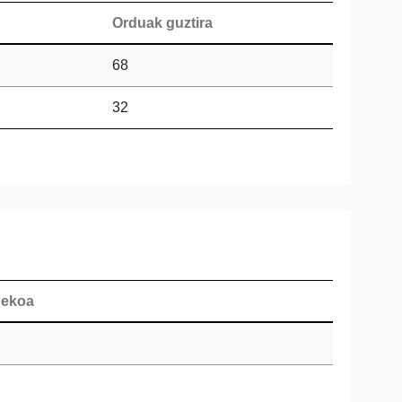
Orduak guztira
68
32
nekoa