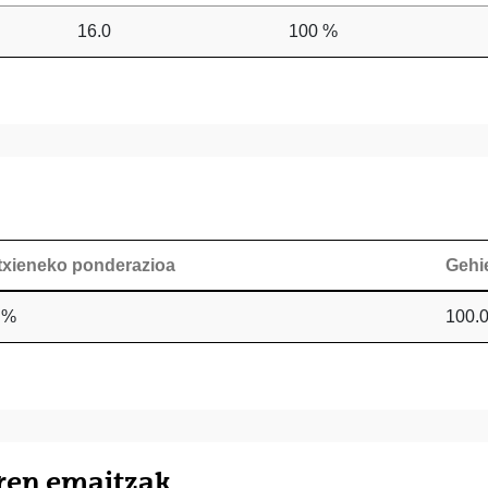
16.0
100 %
txieneko ponderazioa
Gehi
 %
100.
iren emaitzak