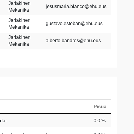
Jariakinen
jesusmaria.blanco@ehu.eus
Mekanika
Jariakinen
gustavo.esteban@ehu.eus
Mekanika
Jariakinen
alberto.bandres@ehu.eus
Mekanika
Pisua
udar
0.0 %