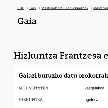
EHU
Ikasi
Masterrak eta Graduondokoak
Masterre
Gaia
Hizkuntza Frantzesa e
Gaiari buruzko datu orokorra
MODALITATEA
Ikasgelakoa
HIZKUNTZA
Ingelesa