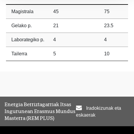
Magistrala
45
75
Gelako p.
21
23.5
Laborategiko p.
4
4
Tailerra
5
10
Energia Berriztagarriak Itsas
Iradokizunak eta
Ingurunean Erasmus Mundus
eskaerak
Masterra (REM PLUS)