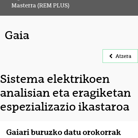
Masterra (REM PLUS)
Gaia
Atzera
Sistema elektrikoen
analisian eta eragiketan
espezializazio ikastaroa
Gaiari buruzko datu orokorrak