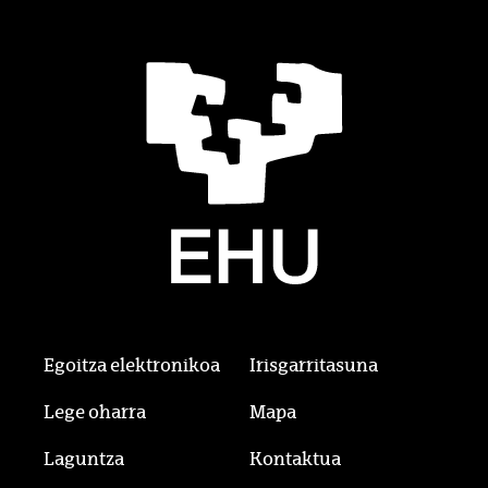
Egoitza elektronikoa
Irisgarritasuna
Lege oharra
Mapa
Laguntza
Kontaktua