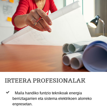
IRTEERA PROFESIONALAK
Maila handiko funtzio teknikoak energia
berriztagarrien eta sistema elektrikoen alorreko
enpresetan.