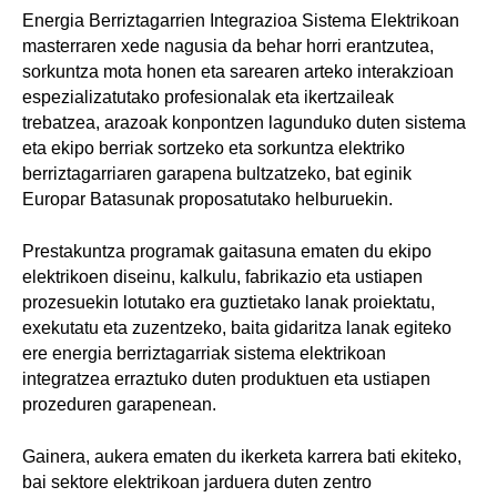
Energia Berriztagarrien Integrazioa Sistema Elektrikoan
masterraren xede nagusia da behar horri erantzutea,
sorkuntza mota honen eta sarearen arteko interakzioan
espezializatutako profesionalak eta ikertzaileak
trebatzea, arazoak konpontzen lagunduko duten sistema
eta ekipo berriak sortzeko eta sorkuntza elektriko
berriztagarriaren garapena bultzatzeko, bat eginik
Europar Batasunak proposatutako helburuekin.
Prestakuntza programak gaitasuna ematen du ekipo
elektrikoen diseinu, kalkulu, fabrikazio eta ustiapen
prozesuekin lotutako era guztietako lanak proiektatu,
exekutatu eta zuzentzeko, baita gidaritza lanak egiteko
ere energia berriztagarriak sistema elektrikoan
integratzea erraztuko duten produktuen eta ustiapen
prozeduren garapenean.
Gainera, aukera ematen du ikerketa karrera bati ekiteko,
bai sektore elektrikoan jarduera duten zentro