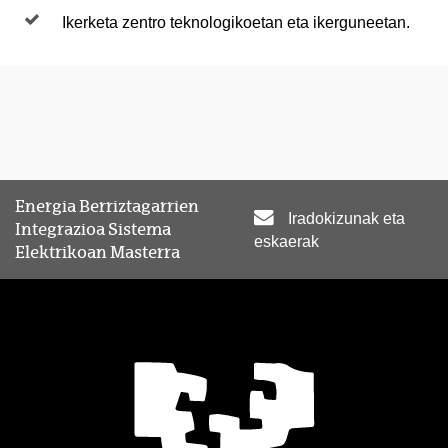
Ikerketa zentro teknologikoetan eta ikerguneetan.
Energia Berriztagarrien
Iradokizunak eta
Integrazioa Sistema
eskaerak
Elektrikoan Masterra