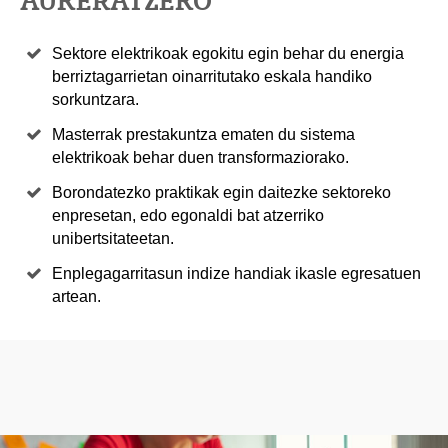
AUKERATZEKO
Sektore elektrikoak egokitu egin behar du energia
berriztagarrietan oinarritutako eskala handiko
sorkuntzara.
Masterrak prestakuntza ematen du sistema
elektrikoak behar duen transformaziorako.
Borondatezko praktikak egin daitezke sektoreko
enpresetan, edo egonaldi bat atzerriko
unibertsitateetan.
Enplegagarritasun indize handiak ikasle egresatuen
artean.