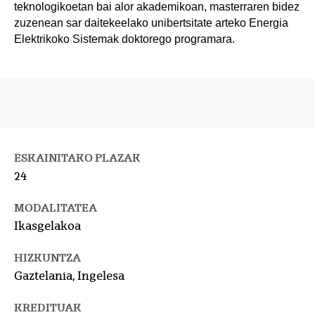
teknologikoetan bai alor akademikoan, masterraren bidez
zuzenean sar daitekeelako unibertsitate arteko Energia
Elektrikoko Sistemak doktorego programara.
ESKAINITAKO PLAZAK
24
MODALITATEA
Ikasgelakoa
HIZKUNTZA
Gaztelania, Ingelesa
KREDITUAK