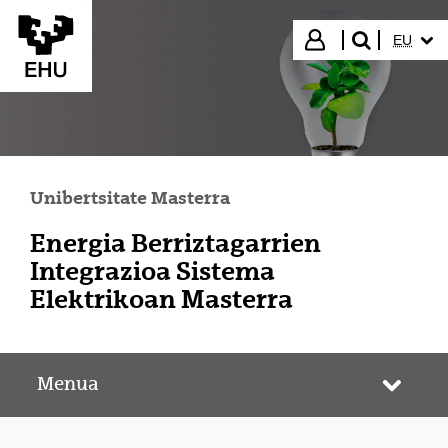
Eduki nagusira joan
HIZKUN
Hasi saioa
EU
bilatu"
Unibertsitate Masterra
Energia Berriztagarrien
Integrazioa Sistema
Elektrikoan Masterra
Menua
Webgun