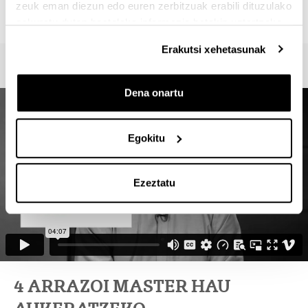
zeuk eman diezun edo euren zerbitzuak erabili dituzulako
946013917
eskuratu duten bestelako informazio batekin uztartzeko.
Erakutsi xehetasunak
Dena onartu
Egokitu
Ezeztatu
4 ARRAZOI MASTER HAU