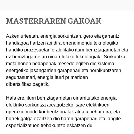
MASTERRAREN GAKOAK
Azken urteetan, energia sorkuntzan, gero eta garrantzi
handiagoa hartzen ari dira errendimendu teknologiko
handiko prozesuetan erabilitako iturri berriztagarrietan eta
ez berriztagarrietan oinarritutako teknologiak. Sorkuntza
mota honen hedapenak mesede egiten die sistema
energetiko jasangarrien garapenari eta hornikuntzaren
segurtasunari, energia iturri primarioen
dibertsifikazioagatik.
Hala ere, iturri berriztagarrietan oinarritutako energia
elektriko sorkuntza areagotzeko, sare elektrikoen
operazio modu konbentzionalak aldatu behar dira, eta
horrek galga ezartzen dio haren garapenari eta langile
espezializatuen trebakuntza eskatzen du.