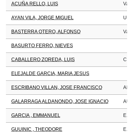
ACUÑA RELLO, LUIS
Vall
AYAN VILA, JORGE MIGUEL
Univ
BASTERRA OTERO, ALFONSO
Vall
BASURTO FERRO, NIEVES
CABALLERO ZOREDA, LUIS
CSIC
ELEJALDE GARCIA, MARIA JESUS
ESCRIBANO VILLAN, JOSE FRANCISCO
ARQ
GALARRAGA ALDANONDO, JOSE IGNACIO
AU
GARCIA , EMMANUEL
E. N
GUUINIC , THEODORE
E. N