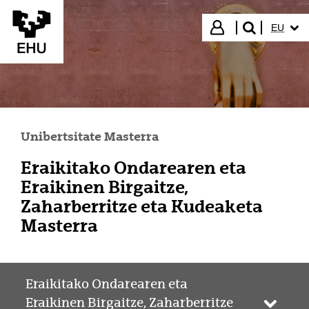
Eduki nagusira joan
HIZKUN
Hasi saioa
EU
bilatu"
Unibertsitate Masterra
Eraikitako Ondarearen eta
Eraikinen Birgaitze,
Zaharberritze eta Kudeaketa
Masterra
Eraikitako Ondarearen eta
Eraikinen Birgaitze, Zaharberritze
Webgun