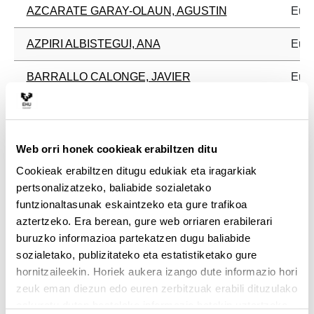
AZCARATE GARAY-OLAUN, AGUSTIN
Eusk
AZPIRI ALBISTEGUI, ANA
Eusk
BARRALLO CALONGE, JAVIER
Eusk
DE LA FUENTE ARANA, ANDER
Eusk
DIAZ BALERDI, IGNACIO
Eusk
Web orri honek cookieak erabiltzen ditu
Cookieak erabiltzen ditugu edukiak eta iragarkiak
ETXEPARE IGIÑIZ, LAUREN
Eusk
pertsonalizatzeko, baliabide sozialetako
funtzionaltasunak eskaintzeko eta gure trafikoa
GARCIA IÑAÑEZ, JAVIER
Eusk
aztertzeko. Era berean, gure web orriaren erabilerari
buruzko informazioa partekatzen dugu baliabide
GOMEZ GENUA, MARIA ENCARNACION
Eusk
sozialetako, publizitateko eta estatistiketako gure
hornitzaileekin. Horiek aukera izango dute informazio hori
GONZALEZ QUINTIAL, FRANCISCO
Eusk
zeuk eman diezun edo euren zerbitzuak erabili dituzulako
eskuratu duten bestelako informazio batekin uztartzeko.
HERNANDEZ MINGUILLON, RUFINO JAVIER
Eusk