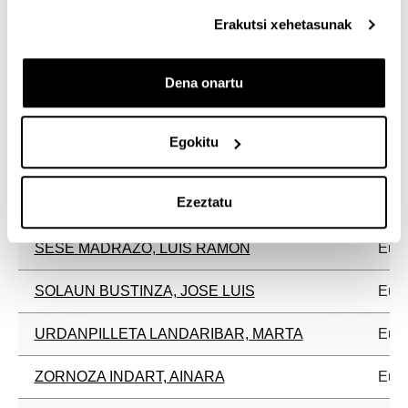
Erakutsi xehetasunak
LIZUNDIA URANGA, IÑIGO
Eusk
LLANO CASTRESANA, URTZI
Eusk
Dena onartu
LUENGAS CARREÑO, DANIEL
Eusk
Egokitu
SAGARNA ARANBURU, MAIALEN
Eusk
Ezeztatu
SANCHEZ BEITIA, SANTIAGO MARIA
Eusk
SESE MADRAZO, LUIS RAMON
Eusk
SOLAUN BUSTINZA, JOSE LUIS
Eusk
URDANPILLETA LANDARIBAR, MARTA
Eusk
ZORNOZA INDART, AINARA
Eusk