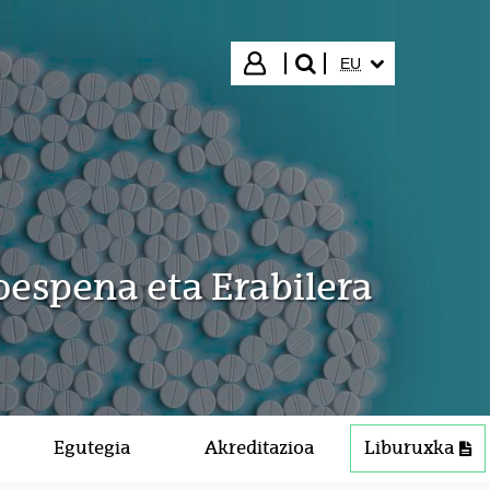
HIZKUNTZA HAUTA
Hasi saioa
EU
bilatu"
espena eta Erabilera
Egutegia
Akreditazioa
Liburuxka