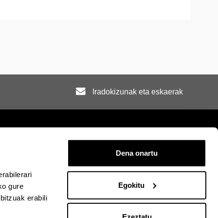
Iradokizunak eta eskaerak
Dena onartu
rra
Mapa
Laguntza
Kontaktua
rabilerari
Egokitu
ko gure
itzuak erabili
acebook-en
EHU Linkedin-en
EHU Instagram-en
EHU Youtube-en
EHU Vimeo-en
EHU Flickr-en
Ezeztatu