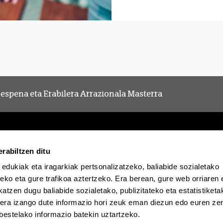
spena eta Erabilera Arrazionala Masterra
rabiltzen ditu
 edukiak eta iragarkiak pertsonalizatzeko, baliabide sozialetako
Egoitza elektronikoa
Irisgarritasuna
Lege oha
eko eta gure trafikoa aztertzeko. Era berean, gure web orriaren e
atzen dugu baliabide sozialetako, publizitateko eta estatistiketa
kera izango dute informazio hori zeuk eman diezun edo euren zerb
EHU Tiktok-en
EHU Bluesky-n
EHU F
bestelako informazio batekin uztartzeko.