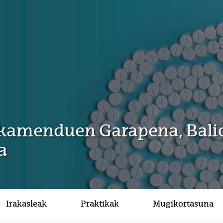
kamenduen Garapena, Balio
a
Irakasleak
Praktikak
Mugikortasuna