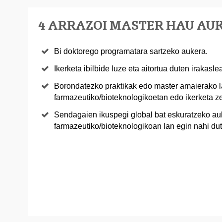
4 ARRAZOI MASTER HAU AU
Bi doktorego programatara sartzeko aukera.
Ikerketa ibilbide luze eta aitortua duten irakasle
Borondatezko praktikak edo master amaierako l
farmazeutiko/bioteknologikoetan edo ikerketa z
Sendagaien ikuspegi global bat eskuratzeko au
farmazeutiko/bioteknologikoan lan egin nahi du