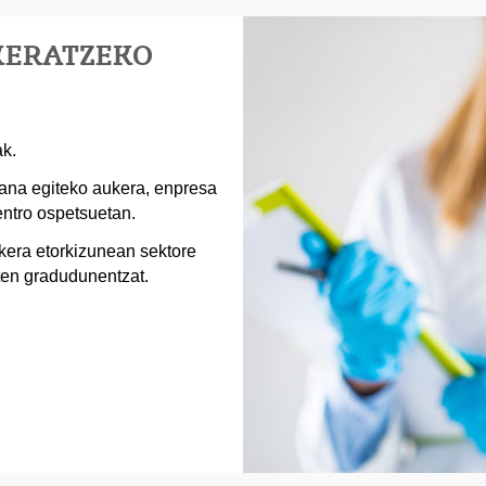
KERATZEKO
ak.
ana egiteko aukera, enpresa
entro ospetsuetan.
kera etorkizunean sektore
ten gradudunentzat.