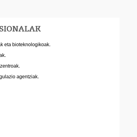
ESIONALAK
k eta bioteknologikoak.
ak.
zentroak.
ulazio agentziak.