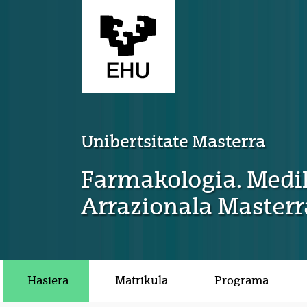
Eduki nagusira joan
Unibertsitate Masterra
Farmakologia. Medi
Arrazionala Masterr
Hasiera
Matrikula
Programa