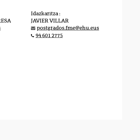
Idazkaritza :
RESA
JAVIER VILLAR
s
postgrados.fme@ehu.eus
94 601 2775