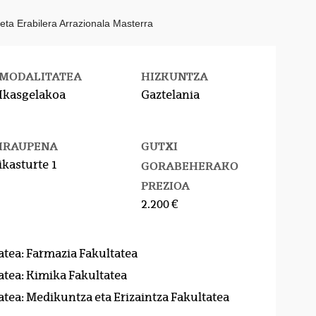
a Erabilera Arrazionala Masterra
MODALITATEA
HIZKUNTZA
Ikasgelakoa
Gaztelania
IRAUPENA
GUTXI
ikasturte 1
GORABEHERAKO
PREZIOA
2.200 €
atea: Farmazia Fakultatea
atea: Kimika Fakultatea
atea: Medikuntza eta Erizaintza Fakultatea