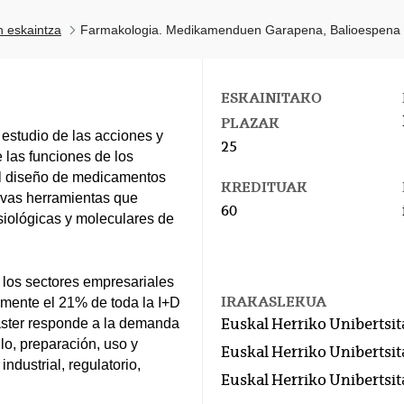
n eskaintza
Farmakologia. Medikamenduen Garapena, Balioespena et
ESKAINITAKO
PLAZAK
 estudio de las acciones y
25
 las funciones de los
el diseño de medicamentos
KREDITUAK
uevas herramientas que
60
siológicas y moleculares de
e los sectores empresariales
IRAKASLEKUA
mente el 21% de toda la I+D
máster responde a la demanda
Euskal Herriko Unibertsit
lo, preparación, uso y
Euskal Herriko Unibertsit
ndustrial, regulatorio,
Euskal Herriko Unibertsit