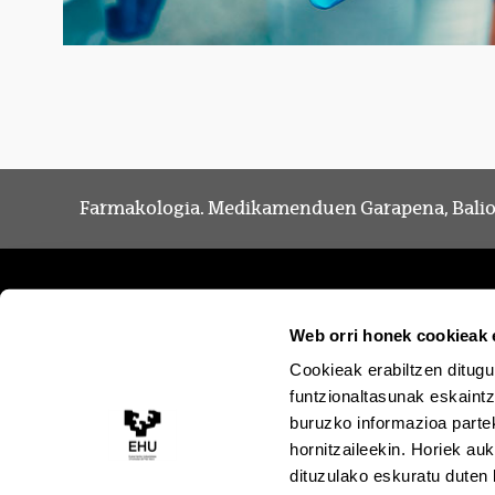
Farmakologia. Medikamenduen Garapena, Balioe
Web orri honek cookieak e
Cookieak erabiltzen ditugu
funtzionaltasunak eskaintz
buruzko informazioa partek
hornitzaileekin. Horiek au
dituzulako eskuratu duten 