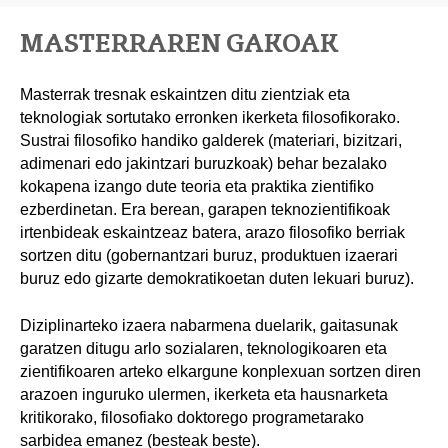
MASTERRAREN GAKOAK
Masterrak tresnak eskaintzen ditu zientziak eta
teknologiak sortutako erronken ikerketa filosofikorako.
Sustrai filosofiko handiko galderek (materiari, bizitzari,
adimenari edo jakintzari buruzkoak) behar bezalako
kokapena izango dute teoria eta praktika zientifiko
ezberdinetan. Era berean, garapen teknozientifikoak
irtenbideak eskaintzeaz batera, arazo filosofiko berriak
sortzen ditu (gobernantzari buruz, produktuen izaerari
buruz edo gizarte demokratikoetan duten lekuari buruz).
Diziplinarteko izaera nabarmena duelarik, gaitasunak
garatzen ditugu arlo sozialaren, teknologikoaren eta
zientifikoaren arteko elkargune konplexuan sortzen diren
arazoen inguruko ulermen, ikerketa eta hausnarketa
kritikorako, filosofiako doktorego programetarako
sarbidea emanez (besteak beste).