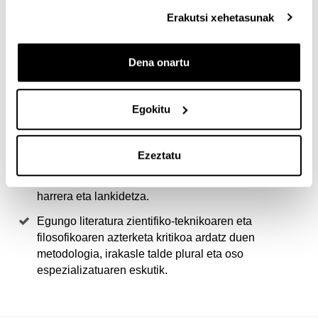
Erakutsi xehetasunak
Hau master bakarra da filosofia, teknologia, zientzia
eta gizartearen arteko elkargunean.
Dena onartu
Ikasleei aukera ematen die norberaren prestakuntza
eta ikerketa, filosofiak, zientziak eta teknologiak
egungo garaiko gizartean dituzten arazoetara
Egokitu
egokitzeko.
Masterraren diziplinarteko izaera nabarmenak
Ezeztatu
sustatu egiten du filosofia, ingeniaritza, humanitate,
natur zientzia eta gizarte zientzietako ikasleen arteko
harrera eta lankidetza.
Egungo literatura zientifiko-teknikoaren eta
filosofikoaren azterketa kritikoa ardatz duen
metodologia, irakasle talde plural eta oso
espezializatuaren eskutik.