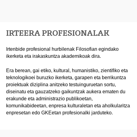
IRTEERA PROFESIONALAK
Irtenbide profesional hurbilenak Filosofian egindako
ikerketa eta irakaskuntza akademikoak dira.
Era berean, gai etiko, kultural, humanistiko, zientifiko eta
teknologikoei buruzko ikerketa, garapen eta berrikuntza
proiektuak diziplina anitzeko testuinguruetan sortu,
diseinatu eta gauzatzeko gaikuntzak aukera ematen du
erakunde eta administrazio publikoetan,
komunikabideetan, enpresa kulturaletan eta aholkularitza
enpresetan edo GKEetan profesionalki jarduteko.