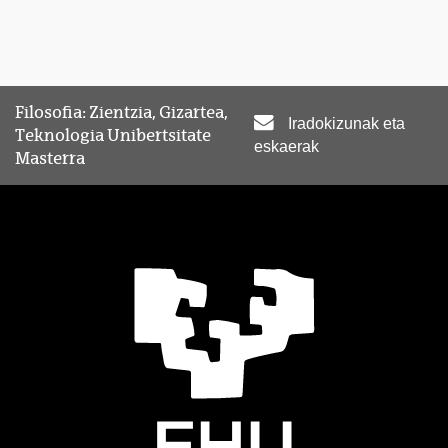
Filosofia: Zientzia, Gizartea,
Iradokizunak eta
Teknologia Unibertsitate
eskaerak
Masterra