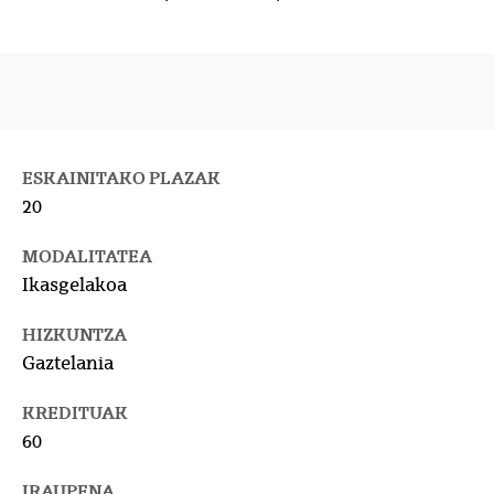
ESKAINITAKO PLAZAK
20
MODALITATEA
Ikasgelakoa
HIZKUNTZA
Gaztelania
KREDITUAK
60
IRAUPENA