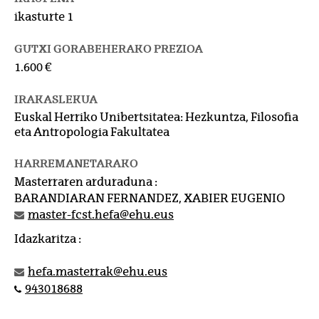
ikasturte 1
GUTXI GORABEHERAKO PREZIOA
1.600 €
IRAKASLEKUA
Euskal Herriko Unibertsitatea: Hezkuntza, Filosofia
eta Antropologia Fakultatea
HARREMANETARAKO
Masterraren arduraduna :
BARANDIARAN FERNANDEZ, XABIER EUGENIO
master-fcst.hefa@ehu.eus
Idazkaritza :
hefa.masterrak@ehu.eus
943018688