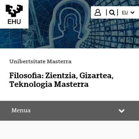
Eduki nagusira joan
HIZKUN
Hasi saioa
EU
bilatu"
Unibertsitate Masterra
Filosofia: Zientzia, Gizartea,
Teknologia Masterra
Menua
Webgun