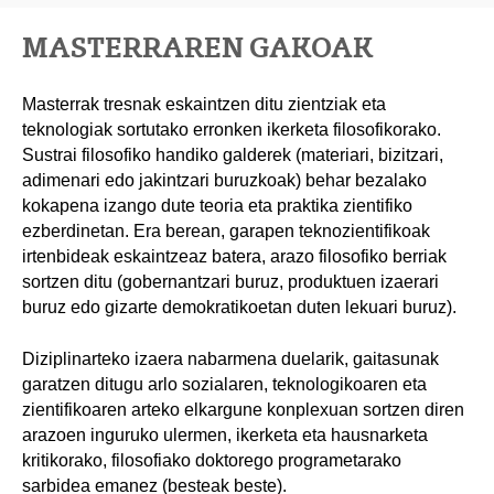
MASTERRAREN GAKOAK
Masterrak tresnak eskaintzen ditu zientziak eta
teknologiak sortutako erronken ikerketa filosofikorako.
Sustrai filosofiko handiko galderek (materiari, bizitzari,
adimenari edo jakintzari buruzkoak) behar bezalako
kokapena izango dute teoria eta praktika zientifiko
ezberdinetan. Era berean, garapen teknozientifikoak
irtenbideak eskaintzeaz batera, arazo filosofiko berriak
sortzen ditu (gobernantzari buruz, produktuen izaerari
buruz edo gizarte demokratikoetan duten lekuari buruz).
Diziplinarteko izaera nabarmena duelarik, gaitasunak
garatzen ditugu arlo sozialaren, teknologikoaren eta
zientifikoaren arteko elkargune konplexuan sortzen diren
arazoen inguruko ulermen, ikerketa eta hausnarketa
kritikorako, filosofiako doktorego programetarako
sarbidea emanez (besteak beste).