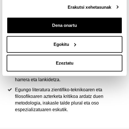
Erakutsi xehetasunak
Hau master bakarra da filosofia, teknologia, zientzia
eta gizartearen arteko elkargunean.
Dena onartu
Ikasleei aukera ematen die norberaren prestakuntza
eta ikerketa, filosofiak, zientziak eta teknologiak
egungo garaiko gizartean dituzten arazoetara
Egokitu
egokitzeko.
Masterraren diziplinarteko izaera nabarmenak
Ezeztatu
sustatu egiten du filosofia, ingeniaritza, humanitate,
natur zientzia eta gizarte zientzietako ikasleen arteko
harrera eta lankidetza.
Egungo literatura zientifiko-teknikoaren eta
filosofikoaren azterketa kritikoa ardatz duen
metodologia, irakasle talde plural eta oso
espezializatuaren eskutik.