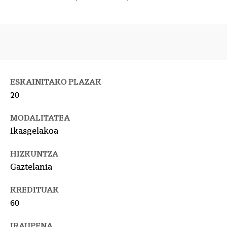
ESKAINITAKO PLAZAK
20
MODALITATEA
Ikasgelakoa
HIZKUNTZA
Gaztelania
KREDITUAK
60
IRAUPENA