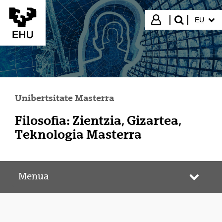
Eduki nagusira joan
HIZKUN
Hasi saioa
EU
bilatu"
Unibertsitate Masterra
Filosofia: Zientzia, Gizartea,
Teknologia Masterra
Menua
Webgun