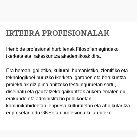
IRTEERA PROFESIONALAK
Irtenbide profesional hurbilenak Filosofian egindako
ikerketa eta irakaskuntza akademikoak dira.
Era berean, gai etiko, kultural, humanistiko, zientifiko eta
teknologikoei buruzko ikerketa, garapen eta berrikuntza
proiektuak diziplina anitzeko testuinguruetan sortu,
diseinatu eta gauzatzeko gaikuntzak aukera ematen du
erakunde eta administrazio publikoetan,
komunikabideetan, enpresa kulturaletan eta aholkularitza
enpresetan edo GKEetan profesionalki jarduteko.