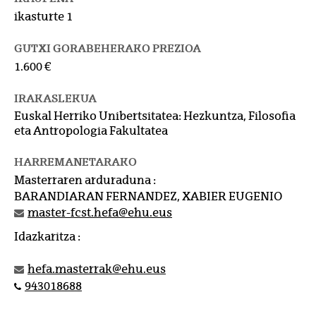
ikasturte 1
GUTXI GORABEHERAKO PREZIOA
1.600 €
IRAKASLEKUA
Euskal Herriko Unibertsitatea: Hezkuntza, Filosofia
eta Antropologia Fakultatea
HARREMANETARAKO
Masterraren arduraduna :
BARANDIARAN FERNANDEZ, XABIER EUGENIO
master-fcst.hefa@ehu.eus
Idazkaritza :
hefa.masterrak@ehu.eus
943018688