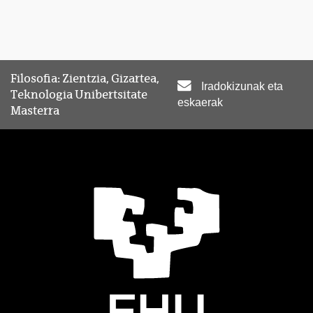
Filosofia: Zientzia, Gizartea,
Iradokizunak eta
Teknologia Unibertsitate
eskaerak
Masterra