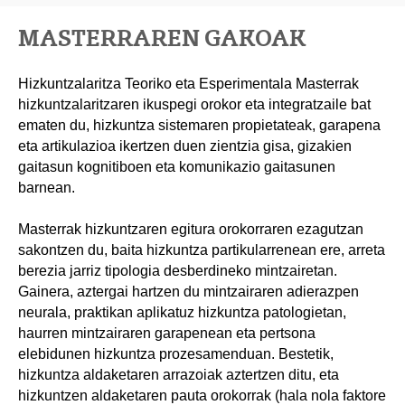
MASTERRAREN GAKOAK
Hizkuntzalaritza Teoriko eta Esperimentala Masterrak
hizkuntzalaritzaren ikuspegi orokor eta integratzaile bat
ematen du, hizkuntza sistemaren propietateak, garapena
eta artikulazioa ikertzen duen zientzia gisa, gizakien
gaitasun kognitiboen eta komunikazio gaitasunen
barnean.
Masterrak hizkuntzaren egitura orokorraren ezagutzan
sakontzen du, baita hizkuntza partikularrenean ere, arreta
berezia jarriz tipologia desberdineko mintzairetan.
Gainera, aztergai hartzen du mintzairaren adierazpen
neurala, praktikan aplikatuz hizkuntza patologietan,
haurren mintzairaren garapenean eta pertsona
elebidunen hizkuntza prozesamenduan. Bestetik,
hizkuntza aldaketaren arrazoiak aztertzen ditu, eta
hizkuntzen aldaketaren pauta orokorrak (hala nola faktore