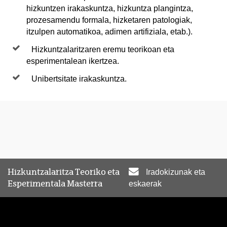
hizkuntzen irakaskuntza, hizkuntza plangintza,
prozesamendu formala, hizketaren patologiak,
itzulpen automatikoa, adimen artifiziala, etab.).
Hizkuntzalaritzaren eremu teorikoan eta
esperimentalean ikertzea.
Unibertsitate irakaskuntza.
Hizkuntzalaritza Teoriko eta
Iradokizunak eta
Esperimentala Masterra
eskaerak