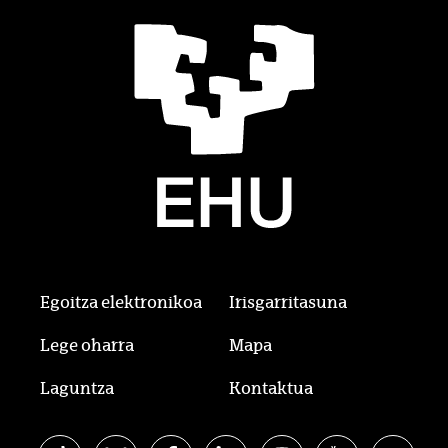
Egoitza elektronikoa
Irisgarritasuna
Lege oharra
Mapa
Laguntza
Kontaktua