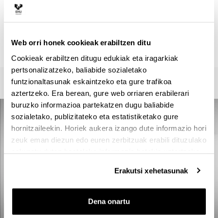
Idazkaritza :
Iratxe Angulo
letrak.fak.masterrak@ehu.eus
Web orri honek cookieak erabiltzen ditu
945013410
Cookieak erabiltzen ditugu edukiak eta iragarkiak
pertsonalizatzeko, baliabide sozialetako
funtzionaltasunak eskaintzeko eta gure trafikoa
aztertzeko. Era berean, gure web orriaren erabilerari
buruzko informazioa partekatzen dugu baliabide
sozialetako, publizitateko eta estatistiketako gure
hornitzaileekin. Horiek aukera izango dute informazio hori
zeuk eman diezun edo euren zerbitzuak erabili dituzulako
eskuratu duten bestelako informazio batekin uztartzeko.
Erakutsi xehetasunak
Dena onartu