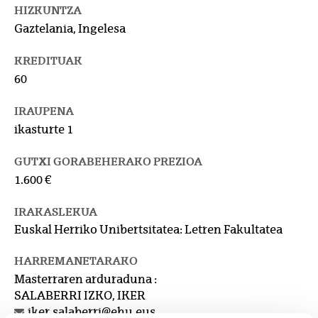
HIZKUNTZA
Gaztelania, Ingelesa
KREDITUAK
60
IRAUPENA
ikasturte 1
GUTXI GORABEHERAKO PREZIOA
1.600 €
IRAKASLEKUA
Euskal Herriko Unibertsitatea: Letren Fakultatea
HARREMANETARAKO
Masterraren arduraduna :
SALABERRI IZKO, IKER
iker.salaberri@ehu.eus