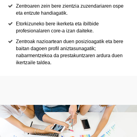
Zentroaren zein bere zientzia zuzendariaren ospe
eta entzute handiagatik.
Etorkizuneko bere ikerketa eta ibilbide
profesionalaren core-a izan daiteke.
Zentroak nazioartean duen posizioagatik eta bere
baitan dagoen profil aniztasunagatik;
nabarmentzekoa da prestakuntzaren ardura duen
ikertzaile taldea.