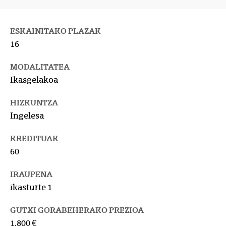
ESKAINITAKO PLAZAK
16
MODALITATEA
Ikasgelakoa
HIZKUNTZA
Ingelesa
KREDITUAK
60
IRAUPENA
ikasturte 1
GUTXI GORABEHERAKO PREZIOA
1.800 €