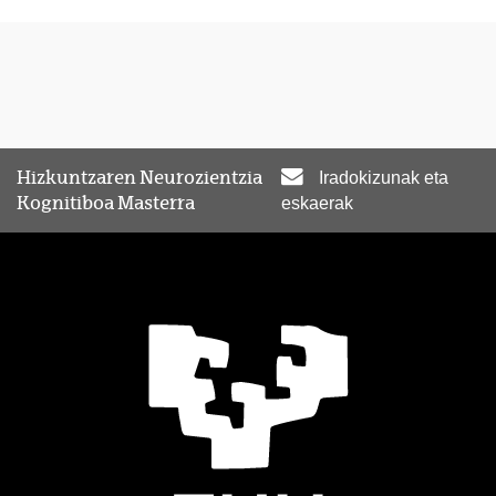
Hizkuntzaren Neurozientzia
Iradokizunak eta
Kognitiboa Masterra
eskaerak