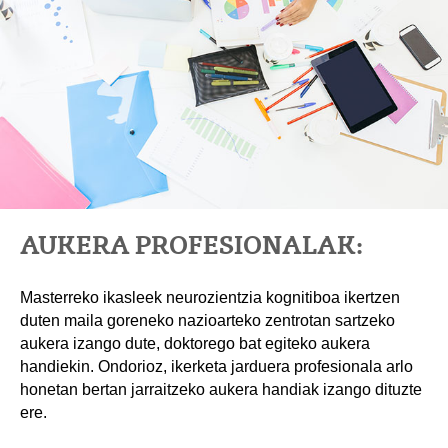
AUKERA PROFESIONALAK:
Masterreko ikasleek neurozientzia kognitiboa ikertzen
duten maila goreneko nazioarteko zentrotan sartzeko
aukera izango dute, doktorego bat egiteko aukera
handiekin. Ondorioz, ikerketa jarduera profesionala arlo
honetan bertan jarraitzeko aukera handiak izango dituzte
ere.