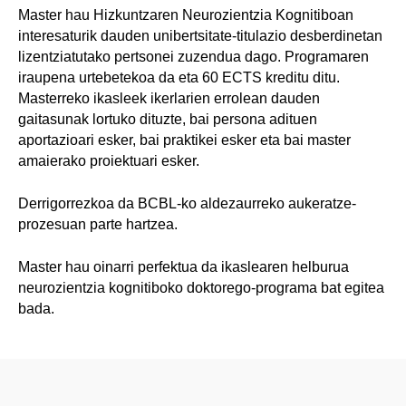
Master hau Hizkuntzaren Neurozientzia Kognitiboan
interesaturik dauden unibertsitate-titulazio desberdinetan
lizentziatutako pertsonei zuzendua dago. Programaren
iraupena urtebetekoa da eta 60 ECTS kreditu ditu.
Masterreko ikasleek ikerlarien errolean dauden
gaitasunak lortuko dituzte, bai persona adituen
aportazioari esker, bai praktikei esker eta bai master
amaierako proiektuari esker.
Derrigorrezkoa da BCBL-ko aldezaurreko aukeratze-
prozesuan parte hartzea.
Master hau oinarri perfektua da ikaslearen helburua
neurozientzia kognitiboko doktorego-programa bat egitea
bada.