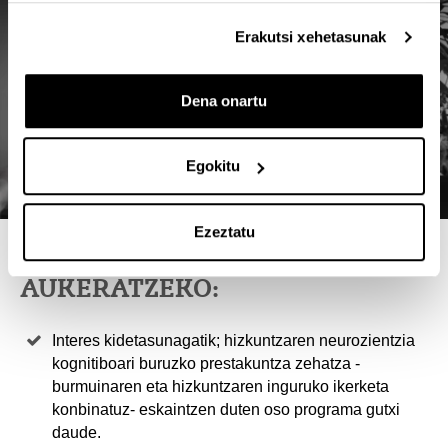
Erakutsi xehetasunak
Dena onartu
Egokitu
Ezeztatu
4 ARRAZOI MASTER HAU
AUKERATZEKO:
Interes kidetasunagatik; hizkuntzaren neurozientzia
kognitiboari buruzko prestakuntza zehatza -
burmuinaren eta hizkuntzaren inguruko ikerketa
konbinatuz- eskaintzen duten oso programa gutxi
daude.