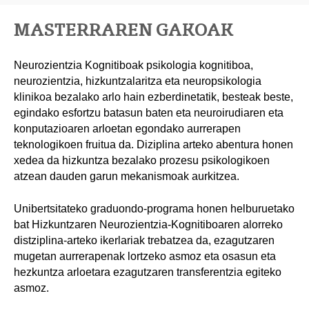
MASTERRAREN GAKOAK
Neurozientzia Kognitiboak psikologia kognitiboa,
neurozientzia, hizkuntzalaritza eta neuropsikologia
klinikoa bezalako arlo hain ezberdinetatik, besteak beste,
egindako esfortzu batasun baten eta neuroirudiaren eta
konputazioaren arloetan egondako aurrerapen
teknologikoen fruitua da. Diziplina arteko abentura honen
xedea da hizkuntza bezalako prozesu psikologikoen
atzean dauden garun mekanismoak aurkitzea.
Unibertsitateko graduondo-programa honen helburuetako
bat Hizkuntzaren Neurozientzia-Kognitiboaren alorreko
distziplina-arteko ikerlariak trebatzea da, ezagutzaren
mugetan aurrerapenak lortzeko asmoz eta osasun eta
hezkuntza arloetara ezagutzaren transferentzia egiteko
asmoz.