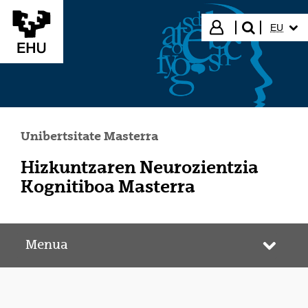
Eduki nagusira joan
HIZKUN
Hasi saioa
EU
bilatu"
Unibertsitate Masterra
Hizkuntzaren Neurozientzia
Kognitiboa Masterra
Menua
Webgun