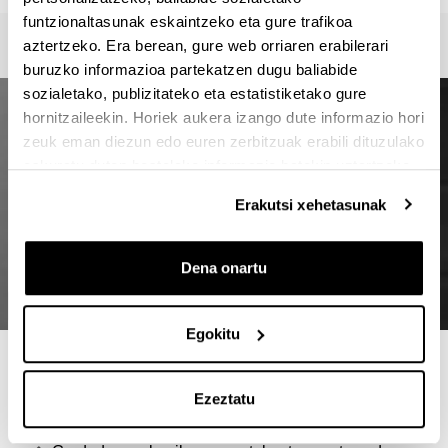
funtzionaltasunak eskaintzeko eta gure trafikoa
aztertzeko. Era berean, gure web orriaren erabilerari
buruzko informazioa partekatzen dugu baliabide
sozialetako, publizitateko eta estatistiketako gure
hornitzaileekin. Horiek aukera izango dute informazio hori
zeuk eman diezun edo euren zerbitzuak erabili dituzulako
eskuratu duten bestelako informazio batekin uztartzeko.
Erakutsi xehetasunak
Dena onartu
Egokitu
4 ARRAZOI MASTER HAU
AUKERATZEKO
Ezeztatu