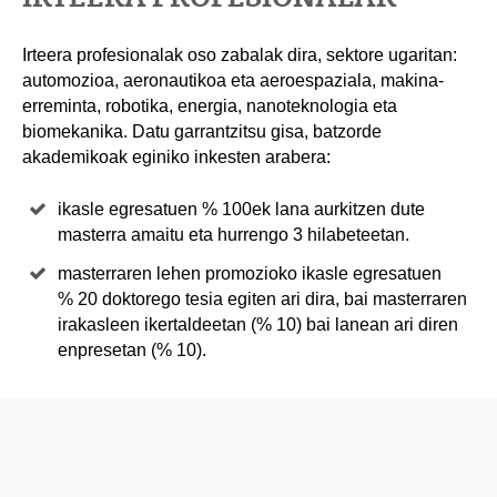
Irteera profesionalak oso zabalak dira, sektore ugaritan:
automozioa, aeronautikoa eta aeroespaziala, makina-
erreminta, robotika, energia, nanoteknologia eta
biomekanika. Datu garrantzitsu gisa, batzorde
akademikoak eginiko inkesten arabera:
ikasle egresatuen % 100ek lana aurkitzen dute
masterra amaitu eta hurrengo 3 hilabeteetan.
masterraren lehen promozioko ikasle egresatuen
% 20 doktorego tesia egiten ari dira, bai masterraren
irakasleen ikertaldeetan (% 10) bai lanean ari diren
enpresetan (% 10).