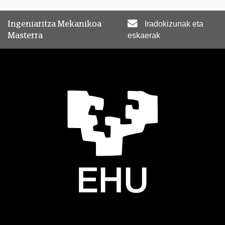
Ingeniaritza Mekanikoa
Iradokizunak eta
Masterra
eskaerak