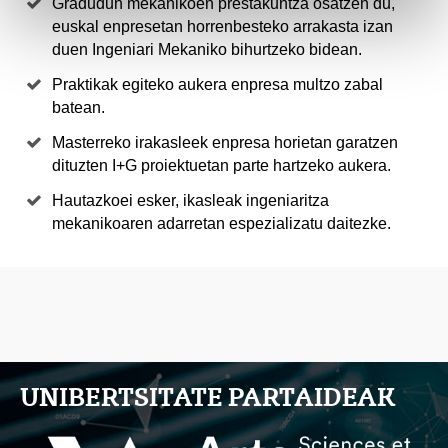
Gradudun mekanikoen prestakuntza osatzen du,
euskal enpresetan horrenbesteko arrakasta izan
duen Ingeniari Mekaniko bihurtzeko bidean.
Praktikak egiteko aukera enpresa multzo zabal
batean.
Masterreko irakasleek enpresa horietan garatzen
dituzten I+G proiektuetan parte hartzeko aukera.
Hautazkoei esker, ikasleak ingeniaritza
mekanikoaren adarretan espezializatu daitezke.
UNIBERTSITATE PARTAIDEAK