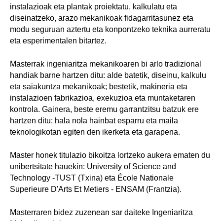
instalazioak eta plantak proiektatu, kalkulatu eta
diseinatzeko, arazo mekanikoak fidagarritasunez eta
modu seguruan aztertu eta konpontzeko teknika aurreratu
eta esperimentalen bitartez.
Masterrak ingeniaritza mekanikoaren bi arlo tradizional
handiak barne hartzen ditu: alde batetik, diseinu, kalkulu
eta saiakuntza mekanikoak; bestetik, makineria eta
instalazioen fabrikazioa, exekuzioa eta muntaketaren
kontrola. Gainera, beste eremu garrantzitsu batzuk ere
hartzen ditu; hala nola hainbat esparru eta maila
teknologikotan egiten den ikerketa eta garapena.
Master honek titulazio bikoitza lortzeko aukera ematen du
unibertsitate hauekin: University of Science and
Technology -TUST (Txina) eta École Nationale
Superieure D'Arts Et Metiers - ENSAM (Frantzia).
Masterraren bidez zuzenean sar daiteke Ingeniaritza