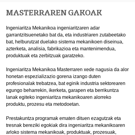
MASTERRAREN GAKOAK
Ingeniaritza Mekanikoa ingeniaritzaren adar
garrantzitsuenetako bat da, eta industriaren zutabeetako
bat, helburutzat duelako sistema mekanikoen diseinua,
azterketa, analisia, fabrikazioa eta mantenimendua,
produktuak eta zerbitzuak garatzeko.
Ingeniaritza Mekanikoa Masterraren xede nagusia da alor
honetan espezializazio gorena izango duten
profesionalak trebatzea, bat eginik industria sektorearen
egungo beharrekin, ikerketa, garapen eta berrikuntza
lanak egiteko ingeniaritza mekanikoaren alorreko
produktu, prozesu eta metodoetan.
Prestakuntza programak ematen dituen ezagutzak eta
tresnak bereziki egokiak dira ingeniaritza mekanikoaren
arloko sistema mekanikoak, produktuak, prozesuak,