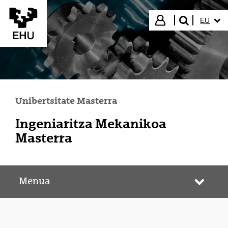
Eduki nagusira joan
HIZKUN
Hasi saioa
EU
bilatu"
Unibertsitate Masterra
Ingeniaritza Mekanikoa
Masterra
Menua
Webgun