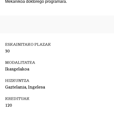
Mekanikoa doktorego programara.
ESKAINITAKO PLAZAK
30
MODALITATEA
Ikasgelakoa
HIZKUNTZA
Gaztelania, Ingelesa
KREDITUAK
120