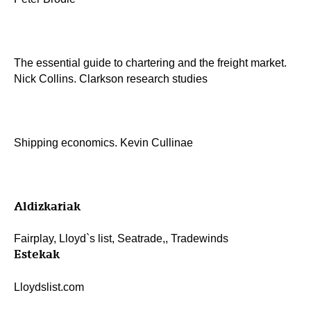
The essential guide to chartering and the freight market.
Nick Collins. Clarkson research studies
Shipping economics. Kevin Cullinae
Aldizkariak
Fairplay, Lloyd`s list, Seatrade,, Tradewinds
Estekak
Lloydslist.com