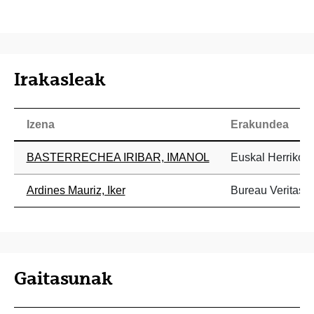
Irakasleak
Izena
Erakundea
BASTERRECHEA IRIBAR, IMANOL
Euskal Herriko U
Ardines Mauriz, Iker
Bureau Veritas
Gaitasunak