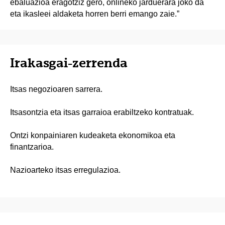
ebaluazioa eragotziz gero, onlineko jarduerara joko da
eta ikasleei aldaketa horren berri emango zaie.”
Irakasgai-zerrenda
Itsas negozioaren sarrera.
Itsasontzia eta itsas garraioa erabiltzeko kontratuak.
Ontzi konpainiaren kudeaketa ekonomikoa eta
finantzarioa.
Nazioarteko itsas erregulazioa.