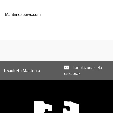
Maritimesbews.com
Iradokizunak eta
Itsasketa Masterra
eskaerak