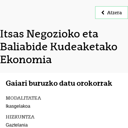
Atzera
Itsas Negozioko eta
Baliabide Kudeaketako
Ekonomia
Gaiari buruzko datu orokorrak
MODALITATEA
Ikasgelakoa
HIZKUNTZA
Gaztelania