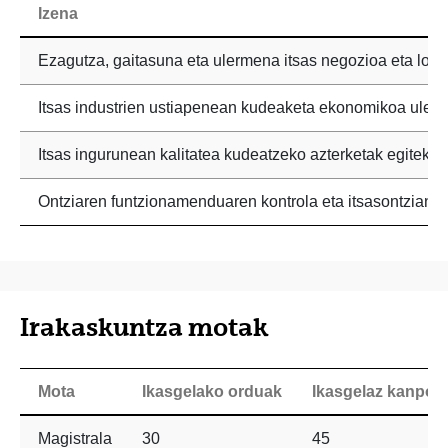
Izena
Ezagutza, gaitasuna eta ulermena itsas negozioa eta lotuta
Itsas industrien ustiapenean kudeaketa ekonomikoa ulertz
Itsas ingurunean kalitatea kudeatzeko azterketak egiteko
Ontziaren funtzionamenduaren kontrola eta itsasontzian 
Irakaskuntza motak
Mota
Ikasgelako orduak
Ikasgelaz kanpok
Magistrala
30
45