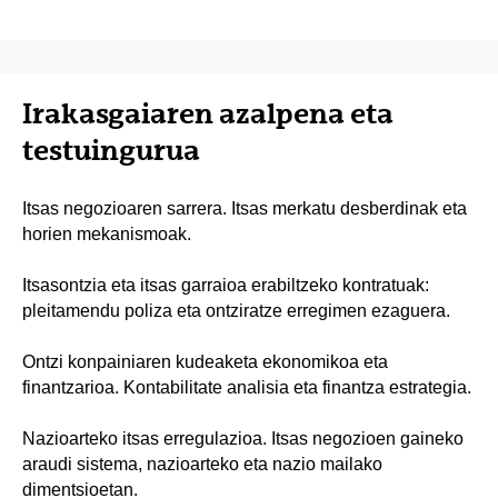
Irakasgaiaren azalpena eta
testuingurua
Itsas negozioaren sarrera. Itsas merkatu desberdinak eta
horien mekanismoak.
Itsasontzia eta itsas garraioa erabiltzeko kontratuak:
pleitamendu poliza eta ontziratze erregimen ezaguera.
Ontzi konpainiaren kudeaketa ekonomikoa eta
finantzarioa. Kontabilitate analisia eta finantza estrategia.
Nazioarteko itsas erregulazioa. Itsas negozioen gaineko
araudi sistema, nazioarteko eta nazio mailako
dimentsioetan.