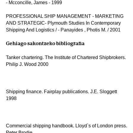
- Mcconcille, James - 1999
PROFESSIONAL SHIP MANAGEMENT - MARKETING
AND STRATEGIC- Plymouth Studies In Contemporary
Shipping And Logistics / - Panayides , Photis M. / 2001
Gehiago sakontzeko bibliografia
Tanker chartering. The Institute of Chartered Shipbrokers.
Philip J. Wood 2000
Shipping finance. Fairplay publications. J.E. Sloggett
1998
Commercial shipping handbook. Lloyd`s of London press.
Peter Brodie