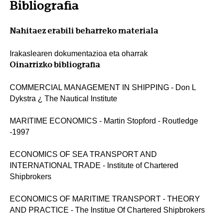
Bibliografia
Nahitaez erabili beharreko materiala
Irakaslearen dokumentazioa eta oharrak
Oinarrizko bibliografia
COMMERCIAL MANAGEMENT IN SHIPPING - Don L
Dykstra ¿ The Nautical Institute
MARITIME ECONOMICS - Martin Stopford - Routledge
-1997
ECONOMICS OF SEA TRANSPORT AND
INTERNATIONAL TRADE - Institute of Chartered
Shipbrokers
ECONOMICS OF MARITIME TRANSPORT - THEORY
AND PRACTICE - The Institue Of Chartered Shipbrokers