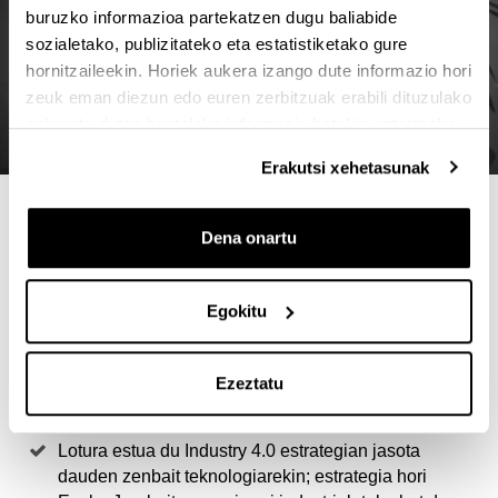
buruzko informazioa partekatzen dugu baliabide
sozialetako, publizitateko eta estatistiketako gure
hornitzaileekin. Horiek aukera izango dute informazio hori
zeuk eman diezun edo euren zerbitzuak erabili dituzulako
eskuratu duten bestelako informazio batekin uztartzeko.
Erakutsi xehetasunak
4 ARRAZOI MASTER HAU
Dena onartu
AUKERATZEKO
‘Data analytics’ delako lan merkatu hasiberri eta
Egokitu
etorkizun handikorantz ateak zabalduko dizkizun
prestakuntza berezia. Kalkulatzen denez, datozen
Ezeztatu
urteetan areagotu egingo dira master honen arloekin
lotutako kontratazio beharrak.
Lotura estua du Industry 4.0 estrategian jasota
dauden zenbait teknologiarekin; estrategia hori