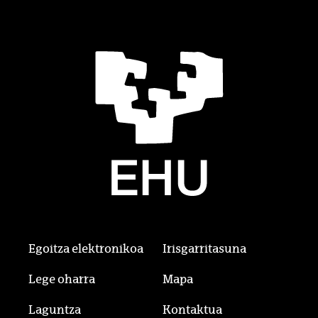
Egoitza elektronikoa
Irisgarritasuna
Lege oharra
Mapa
Laguntza
Kontaktua