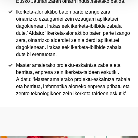
Eusko Jaurlaritzaren oinarri industrialetako bat da.
Ikerketa-alor aktibo baten parte izango zara,
oinarrizko ezaugarriei zein ezaugarri aplikatuei
dagokienean. Irakasleek ikerketa-ibilbide zabala
dute.’ Aldatu: ‘Ikerketa-alor aktibo baten parte izango
zara, oinarrizko alderdiei zein alderdi aplikatuei
dagokienean. Irakasleek ikerketa-ibilbide zabala
dute bi eremuotan.
Master amaierako proiektu-eskaintza zabala eta
berritua, enpresa zein ikerketa-taldeen eskutik’.
Aldatu: ‘Master amaierako proiektu-eskaintza zabala
eta berritua, informatika alorreko enpresa pribatu eta
zentro teknologikoen zein ikerketa-taldeen eskutik’.