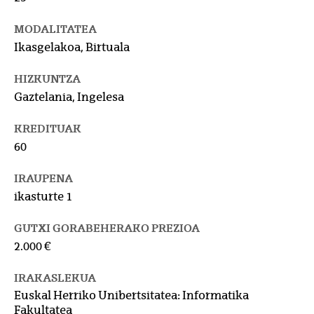
MODALITATEA
Ikasgelakoa, Birtuala
HIZKUNTZA
Gaztelania, Ingelesa
KREDITUAK
60
IRAUPENA
ikasturte 1
GUTXI GORABEHERAKO PREZIOA
2.000 €
IRAKASLEKUA
Euskal Herriko Unibertsitatea: Informatika
Fakultatea