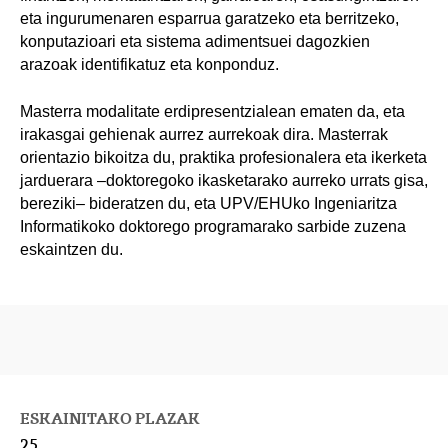
eta ingurumenaren esparrua garatzeko eta berritzeko,
konputazioari eta sistema adimentsuei dagozkien
arazoak identifikatuz eta konponduz.
Masterra modalitate erdipresentzialean ematen da, eta
irakasgai gehienak aurrez aurrekoak dira. Masterrak
orientazio bikoitza du, praktika profesionalera eta ikerketa
jarduerara –doktoregoko ikasketarako aurreko urrats gisa,
bereziki– bideratzen du, eta UPV/EHUko Ingeniaritza
Informatikoko doktorego programarako sarbide zuzena
eskaintzen du.
ESKAINITAKO PLAZAK
25