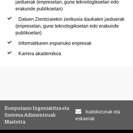
jarduerak (enpresetan, gune teknologikoetan edo
erakunde publikoetan)
Datuen Zientziarekin zerikusia daukaten jarduerak
(enpresetan, gune teknologikoetan edo erakunde
publikoetan)
Informatikaren esparruko enpresak
Karrera akademikoa
Konputazio Ingeniaritza eta
Iradokizunak eta
Sistema Adimentsuak
eskaerak
Masterra