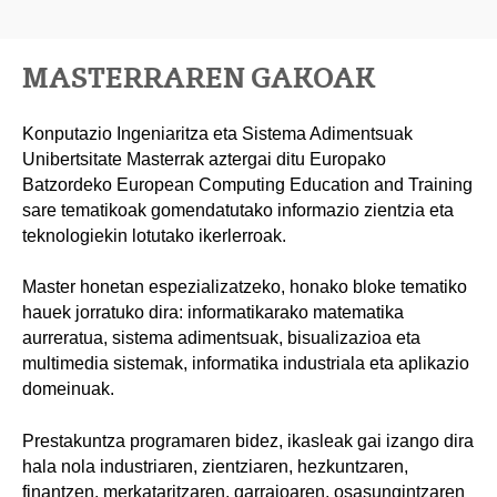
MASTERRAREN GAKOAK
Konputazio Ingeniaritza eta Sistema Adimentsuak
Unibertsitate Masterrak aztergai ditu Europako
Batzordeko European Computing Education and Training
sare tematikoak gomendatutako informazio zientzia eta
teknologiekin lotutako ikerlerroak.
Master honetan espezializatzeko, honako bloke tematiko
hauek jorratuko dira: informatikarako matematika
aurreratua, sistema adimentsuak, bisualizazioa eta
multimedia sistemak, informatika industriala eta aplikazio
domeinuak.
Prestakuntza programaren bidez, ikasleak gai izango dira
hala nola industriaren, zientziaren, hezkuntzaren,
finantzen, merkataritzaren, garraioaren, osasungintzaren