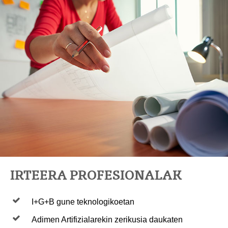
IRTEERA PROFESIONALAK
I+G+B gune teknologikoetan
Adimen Artifizialarekin zerikusia daukaten