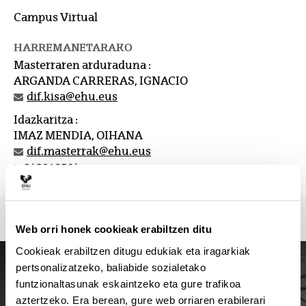
Campus Virtual
HARREMANETARAKO
Masterraren arduraduna :
ARGANDA CARRERAS, IGNACIO
dif.kisa@ehu.eus
Idazkaritza :
IMAZ MENDIA, OIHANA
dif.masterrak@ehu.eus
943018564
Web orri honek cookieak erabiltzen ditu
Cookieak erabiltzen ditugu edukiak eta iragarkiak
pertsonalizatzeko, baliabide sozialetako
funtzionaltasunak eskaintzeko eta gure trafikoa
aztertzeko. Era berean, gure web orriaren erabilerari