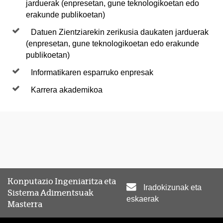
jarduerak (enpresetan, gune teknologikoetan edo
erakunde publikoetan)
Datuen Zientziarekin zerikusia daukaten jarduerak
(enpresetan, gune teknologikoetan edo erakunde
publikoetan)
Informatikaren esparruko enpresak
Karrera akademikoa
Konputazio Ingeniaritza eta
Iradokizunak eta
Sistema Adimentsuak
eskaerak
Masterra