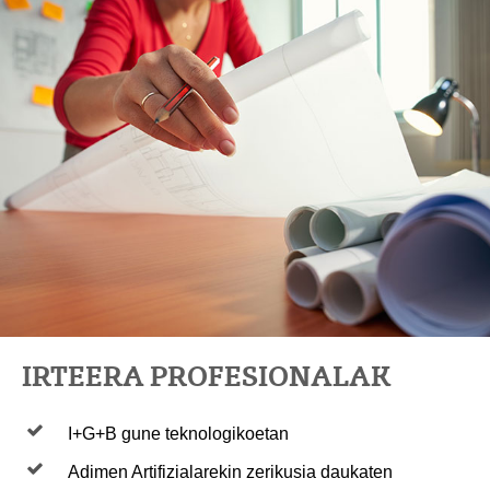
IRTEERA PROFESIONALAK
I+G+B gune teknologikoetan
Adimen Artifizialarekin zerikusia daukaten