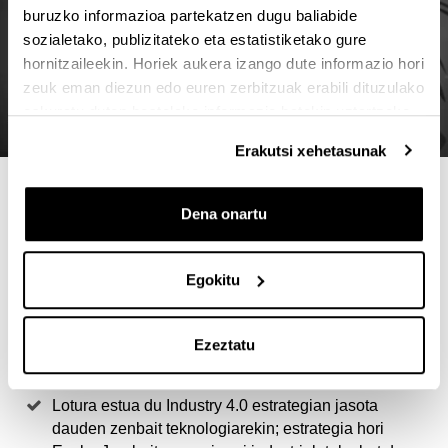
buruzko informazioa partekatzen dugu baliabide
sozialetako, publizitateko eta estatistiketako gure
hornitzaileekin. Horiek aukera izango dute informazio hori
zeuk eman diezun edo euren zerbitzuak erabili dituzulako
eskuratu duten bestelako informazio batekin uztartzeko.
Erakutsi xehetasunak
4 ARRAZOI MASTER HAU
Dena onartu
AUKERATZEKO
‘Data analytics’ delako lan merkatu hasiberri eta
Egokitu
etorkizun handikorantz ateak zabalduko dizkizun
prestakuntza berezia. Kalkulatzen denez, datozen
Ezeztatu
urteetan areagotu egingo dira master honen arloekin
lotutako kontratazio beharrak.
Lotura estua du Industry 4.0 estrategian jasota
dauden zenbait teknologiarekin; estrategia hori