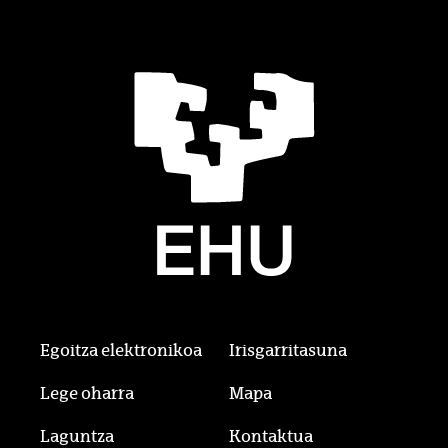
Egoitza elektronikoa
Irisgarritasuna
Lege oharra
Mapa
Laguntza
Kontaktua