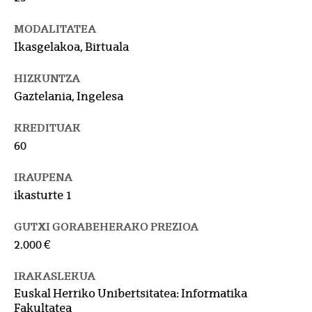
MODALITATEA
Ikasgelakoa, Birtuala
HIZKUNTZA
Gaztelania, Ingelesa
KREDITUAK
60
IRAUPENA
ikasturte 1
GUTXI GORABEHERAKO PREZIOA
2.000 €
IRAKASLEKUA
Euskal Herriko Unibertsitatea: Informatika
Fakultatea