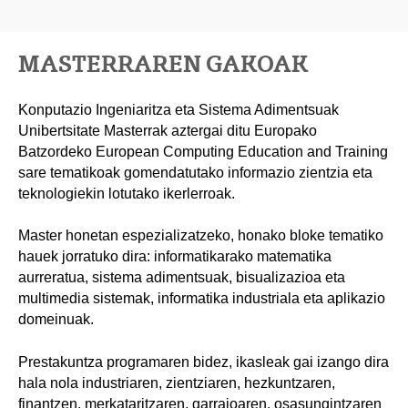
MASTERRAREN GAKOAK
Konputazio Ingeniaritza eta Sistema Adimentsuak
Unibertsitate Masterrak aztergai ditu Europako
Batzordeko European Computing Education and Training
sare tematikoak gomendatutako informazio zientzia eta
teknologiekin lotutako ikerlerroak.
Master honetan espezializatzeko, honako bloke tematiko
hauek jorratuko dira: informatikarako matematika
aurreratua, sistema adimentsuak, bisualizazioa eta
multimedia sistemak, informatika industriala eta aplikazio
domeinuak.
Prestakuntza programaren bidez, ikasleak gai izango dira
hala nola industriaren, zientziaren, hezkuntzaren,
finantzen, merkataritzaren, garraioaren, osasungintzaren