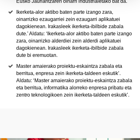
Eusko Jaurlaritzaren oinarri industrialetako bat da.
Ikerketa-alor aktibo baten parte izango zara,
oinarrizko ezaugarriei zein ezaugarri aplikatuei
dagokienean. Irakasleek ikerketa-ibilbide zabala
dute.’ Aldatu: ‘Ikerketa-alor aktibo baten parte izango
zara, oinarrizko alderdiei zein alderdi aplikatuei
dagokienean. Irakasleek ikerketa-ibilbide zabala
dute bi eremuotan.
Master amaierako proiektu-eskaintza zabala eta
berritua, enpresa zein ikerketa-taldeen eskutik’.
Aldatu: ‘Master amaierako proiektu-eskaintza zabala
eta berritua, informatika alorreko enpresa pribatu eta
zentro teknologikoen zein ikerketa-taldeen eskutik’.