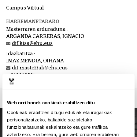
Campus Virtual
HARREMANETARAKO
Masterraren arduraduna :
ARGANDA CARRERAS, IGNACIO
dif.kisa@ehu.eus
Idazkaritza :
IMAZ MENDIA, OIHANA
dif.masterrak@ehu.eus
943018564
Web orri honek cookieak erabiltzen ditu
Cookieak erabiltzen ditugu edukiak eta iragarkiak
pertsonalizatzeko, baliabide sozialetako
funtzionaltasunak eskaintzeko eta gure trafikoa
aztertzeko. Era berean, gure web orriaren erabilerari