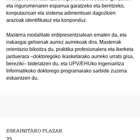
eta ingurumenaren esparrua garatzeko eta berritzeko,
konputazioari eta sistema adimentsuei dagozkien
arazoak identifikatuz eta konponduz.
Masterra modalitate erdipresentzialean ematen da, eta
irakasgai gehienak aurrez aurrekoak dira. Masterrak
orientazio bikoitza du, praktika profesionalera eta ikerketa
jarduerara –doktoregoko ikasketarako aurreko urrats gisa,
bereziki– bideratzen du, eta UPV/EHUko Ingeniaritza
Informatikoko doktorego programarako sarbide zuzena
eskaintzen du.
ESKAINITAKO PLAZAK
25