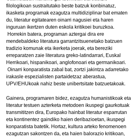
filologikoan sustraitutako beste batzuk konbinatuz,
ikasketa programak ezagutza multidiziplinar bat ematen
du, literatur egitatearen oinarri nagusiei eta haren
inguruan ikertzen duten eskola kritikoei buruzkoa.
Horrekin batera, programan aztergai dira ere
mendebaldeko literatura garrantzitsuenetako batzuen
tradizio komunak eta ikerketa joerak, eta bereziki
erreparatzen zaie literatura greko-latindarrari, Euskal
Herrikoari, hispanikoari, anglofonoari eta germanikoari.
Oinarri konparatista zabal bat, zortzi jakintza adarretako
irakasle espezialisten partaidetzaz aberastua,
UPV/EHUkoak nahiz beste unibertsitate batzuetakoak.
Gainera, programaren bidez, ezagutza humanistikoak eta
literatur testuen azterketa metodoen ikuspegi gaurkotuak
transmititzen dira, Europako hainbat literatur esparrutan
eta kontinentez gaindiko haien deribazioetan, ikuspegi
konparatista batetik. Hortaz, kultura arteko fenomenoen
ezagutzan sakontzen da, eta haien balorazio kritikoan,