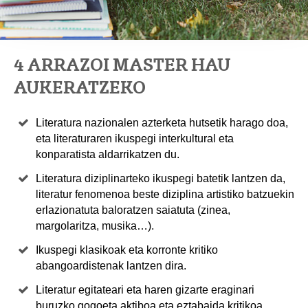
4 ARRAZOI MASTER HAU
AUKERATZEKO
Literatura nazionalen azterketa hutsetik harago doa,
eta literaturaren ikuspegi interkultural eta
konparatista aldarrikatzen du.
Literatura diziplinarteko ikuspegi batetik lantzen da,
literatur fenomenoa beste diziplina artistiko batzuekin
erlazionatuta baloratzen saiatuta (zinea,
margolaritza, musika…).
Ikuspegi klasikoak eta korronte kritiko
abangoardistenak lantzen dira.
Literatur egitateari eta haren gizarte eraginari
buruzko gogoeta aktiboa eta eztabaida kritikoa