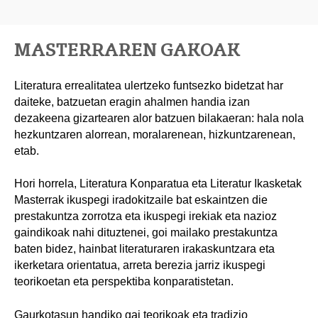
MASTERRAREN GAKOAK
Literatura errealitatea ulertzeko funtsezko bidetzat har
daiteke, batzuetan eragin ahalmen handia izan
dezakeena gizartearen alor batzuen bilakaeran: hala nola
hezkuntzaren alorrean, moralarenean, hizkuntzarenean,
etab.
Hori horrela, Literatura Konparatua eta Literatur Ikasketak
Masterrak ikuspegi iradokitzaile bat eskaintzen die
prestakuntza zorrotza eta ikuspegi irekiak eta nazioz
gaindikoak nahi dituztenei, goi mailako prestakuntza
baten bidez, hainbat literaturaren irakaskuntzara eta
ikerketara orientatua, arreta berezia jarriz ikuspegi
teorikoetan eta perspektiba konparatistetan.
Gaurkotasun handiko gai teorikoak eta tradizio