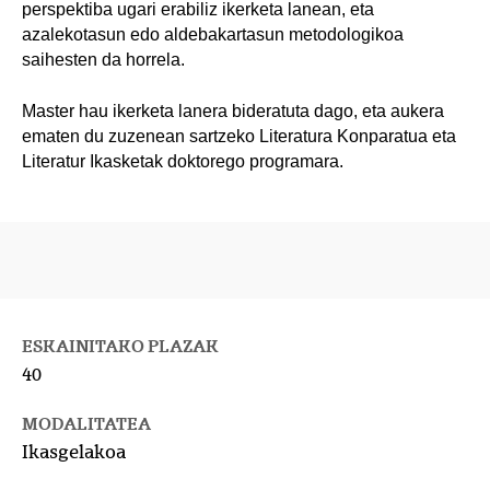
perspektiba ugari erabiliz ikerketa lanean, eta
azalekotasun edo aldebakartasun metodologikoa
saihesten da horrela.
Master hau ikerketa lanera bideratuta dago, eta aukera
ematen du zuzenean sartzeko Literatura Konparatua eta
Literatur Ikasketak doktorego programara.
ESKAINITAKO PLAZAK
40
MODALITATEA
Ikasgelakoa