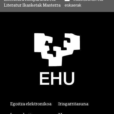
Literatur Ikasketak Masterra
eskaerak
Egoitza elektronikoa
Irisgarritasuna