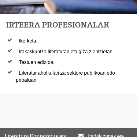
IRTEERA PROFESIONALAK
Ikerketa.
Irakaskuntza literaturan eta giza zientzietan.
Testuen edizioa.
Literatur aholkularitza sektore publikoan edo
pribatuan.
Literatura Konparatua eta
Iradokizunak eta