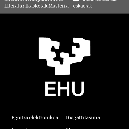
Literatur Ikasketak Masterra
eskaerak
Egoitza elektronikoa
Irisgarritasuna