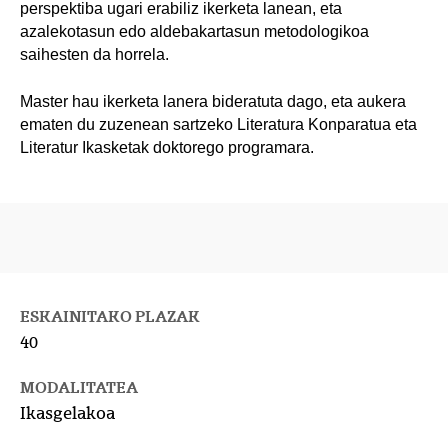
perspektiba ugari erabiliz ikerketa lanean, eta
azalekotasun edo aldebakartasun metodologikoa
saihesten da horrela.
Master hau ikerketa lanera bideratuta dago, eta aukera
ematen du zuzenean sartzeko Literatura Konparatua eta
Literatur Ikasketak doktorego programara.
ESKAINITAKO PLAZAK
40
MODALITATEA
Ikasgelakoa