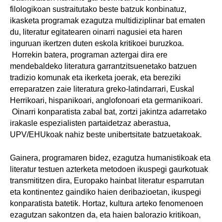
filologikoan sustraitutako beste batzuk konbinatuz,
ikasketa programak ezagutza multidiziplinar bat ematen
du, literatur egitatearen oinarri nagusiei eta haren
inguruan ikertzen duten eskola kritikoei buruzkoa.
Horrekin batera, programan aztergai dira ere
mendebaldeko literatura garrantzitsuenetako batzuen
tradizio komunak eta ikerketa joerak, eta bereziki
erreparatzen zaie literatura greko-latindarrari, Euskal
Herrikoari, hispanikoari, anglofonoari eta germanikoari.
Oinarri konparatista zabal bat, zortzi jakintza adarretako
irakasle espezialisten partaidetzaz aberastua,
UPV/EHUkoak nahiz beste unibertsitate batzuetakoak.
Gainera, programaren bidez, ezagutza humanistikoak eta
literatur testuen azterketa metodoen ikuspegi gaurkotuak
transmititzen dira, Europako hainbat literatur esparrutan
eta kontinentez gaindiko haien deribazioetan, ikuspegi
konparatista batetik. Hortaz, kultura arteko fenomenoen
ezagutzan sakontzen da, eta haien balorazio kritikoan,