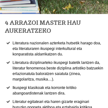
4 ARRAZOI MASTER HAU
AUKERATZEKO
Literatura nazionalen azterketa hutsetik harago doa,
eta literaturaren ikuspegi interkultural eta
konparatista aldarrikatzen du.
Literatura diziplinarteko ikuspegi batetik lantzen da,
literatur fenomenoa beste diziplina artistiko batzuekin
erlazionatuta baloratzen saiatuta (zinea,
margolaritza, musika…).
Ikuspegi klasikoak eta korronte kritiko
abangoardistenak lantzen dira.
Literatur egitateari eta haren gizarte eraginari
buruzko gogoeta aktiboa eta eztabaida kritikoa