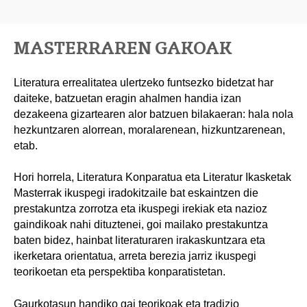
MASTERRAREN GAKOAK
Literatura errealitatea ulertzeko funtsezko bidetzat har
daiteke, batzuetan eragin ahalmen handia izan
dezakeena gizartearen alor batzuen bilakaeran: hala nola
hezkuntzaren alorrean, moralarenean, hizkuntzarenean,
etab.
Hori horrela, Literatura Konparatua eta Literatur Ikasketak
Masterrak ikuspegi iradokitzaile bat eskaintzen die
prestakuntza zorrotza eta ikuspegi irekiak eta nazioz
gaindikoak nahi dituztenei, goi mailako prestakuntza
baten bidez, hainbat literaturaren irakaskuntzara eta
ikerketara orientatua, arreta berezia jarriz ikuspegi
teorikoetan eta perspektiba konparatistetan.
Gaurkotasun handiko gai teorikoak eta tradizio