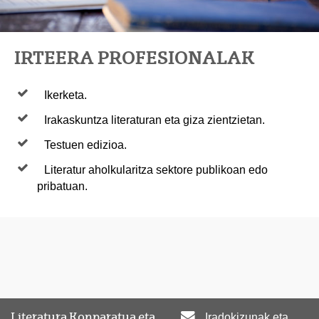
IRTEERA PROFESIONALAK
Ikerketa.
Irakaskuntza literaturan eta giza zientzietan.
Testuen edizioa.
Literatur aholkularitza sektore publikoan edo
pribatuan.
Literatura Konparatua eta
Iradokizunak eta