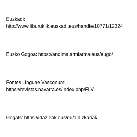
Euzkadi:
http://www.liburuklik.euskadi.eus/handle/10771/12324
Euzko Gogoa: https://andima.armiarma.eus/eugo/
Fontes Linguae Vasconum:
https://revistas.navarra.es/index.php/FLV
Hegats: https://idazleak.eus/eu/aldizkariak