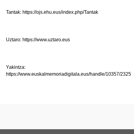
Tantak: https://ojs.ehu.eus/index.php/Tantak
Uztaro: https://www.uztaro.eus
Yakintza:
https://www.euskalmemoriadigitala.eus/handle/10357/2325