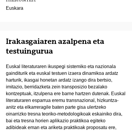
Euskara
Irakasgaiaren azalpena eta
testuingurua
Euskal literaturaren ikuspegi sistemiko eta nazionala
gainditurik eta euskal testuen izaera dinamikoa ardatz
harturik, ikasgai honetan ardatz izango dira bertsio,
imitazio, berridazketa zein transposizio bezalako
kontzeptuak, itzulpena ere barne hartzen dutenak. Euskal
literaturaren esparrua eremu transnazional, hizkuntza-
anitz eta elkarreragile baten parte gisa ulertzeko
oinarrizko tresna teoriko-metodologikoak eskainiko dira,
bai eta tresna horien aplikazio praktikoa egiteko
adibideak eman eta ariketa praktikoak proposatu ere,