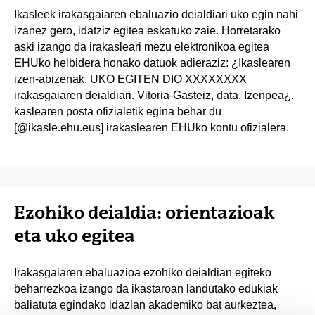
Ikasleek irakasgaiaren ebaluazio deialdiari uko egin nahi
izanez gero, idatziz egitea eskatuko zaie. Horretarako
aski izango da irakasleari mezu elektronikoa egitea
EHUko helbidera honako datuok adieraziz: ¿Ikaslearen
izen-abizenak, UKO EGITEN DIO XXXXXXXX
irakasgaiaren deialdiari. Vitoria-Gasteiz, data. Izenpea¿.
kaslearen posta ofizialetik egina behar du
[@ikasle.ehu.eus] irakaslearen EHUko kontu ofizialera.
Ezohiko deialdia: orientazioak
eta uko egitea
Irakasgaiaren ebaluazioa ezohiko deialdian egiteko
beharrezkoa izango da ikastaroan landutako edukiak
baliatuta egindako idazlan akademiko bat aurkeztea,