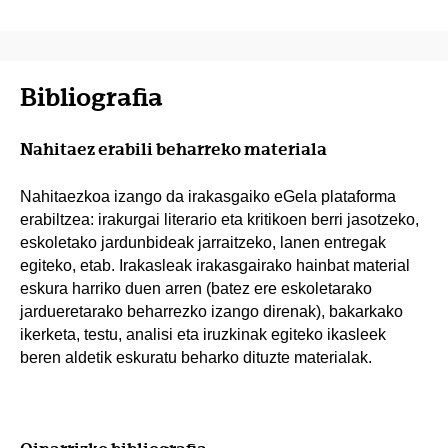
Bibliografia
Nahitaez erabili beharreko materiala
Nahitaezkoa izango da irakasgaiko eGela plataforma
erabiltzea: irakurgai literario eta kritikoen berri jasotzeko,
eskoletako jardunbideak jarraitzeko, lanen entregak
egiteko, etab. Irakasleak irakasgairako hainbat material
eskura harriko duen arren (batez ere eskoletarako
jardueretarako beharrezko izango direnak), bakarkako
ikerketa, testu, analisi eta iruzkinak egiteko ikasleek
beren aldetik eskuratu beharko dituzte materialak.