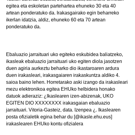
egitea eta eskoletan partehartea ehuneko 30 eta 40
artean ponderatuko da. Irakasgairako egin beharreko
ikerlan idatzia, aldiz, ehuneko 60 eta 70 artean
ponderatuko da.
Ebaluazio jarraituari uko egiteko eskubidea baliatzeko,
ikasleak ebaluazio jarraituari uko egiten diola jasotzen
duen agiria aurkeztu beharko dio ikastaroaren ardura
duen irakasleari, irakasgaiaren irakaskuntza aldiko 4.
saioa baino lehen. Horretarako aski izango da irakasleari
mezu elektronikoa egitea EHUko helbidera honako
datuok adieraziz: ¿Ikaslearen izen-abizenak, UKO
EGITEN DIO XXXXXXXX irakasgaian ebaluazio
jarraituari. Vitoria-Gasteiz, data. Izenpea ¿. Ikaslearen
posta ofizialetik egina behar du [@ikasle.ehu.eus]
irakaslearen EHUko kontu ofizialera