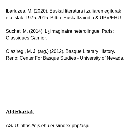
Ibarluzea, M. (2020). Euskal literatura itzuliaren egiturak
eta islak. 1975-2015. Bilbo: Euskaltzaindia & UPV/EHU.
Suchet, M. (2014). L¿imaginaire heterolingue. Paris:
Classiques Garnier.
Olaziregi, M. J. (arg.) (2012). Basque Literary History.
Reno: Center For Basque Studies - University of Nevada.
Aldizkariak
ASJU: https://ojs.ehu.eus/index.php/asju