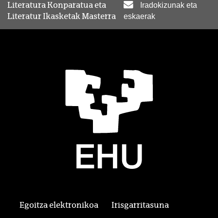
Literatura Konparatua eta
Iradokizunak eta
Literatur Ikasketak Masterra
eskaerak
Egoitza elektronikoa
Irisgarritasuna