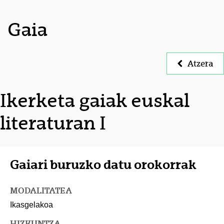
Gaia
Atzera
Ikerketa gaiak euskal
literaturan I
Gaiari buruzko datu orokorrak
MODALITATEA
Ikasgelakoa
HIZKUNTZA