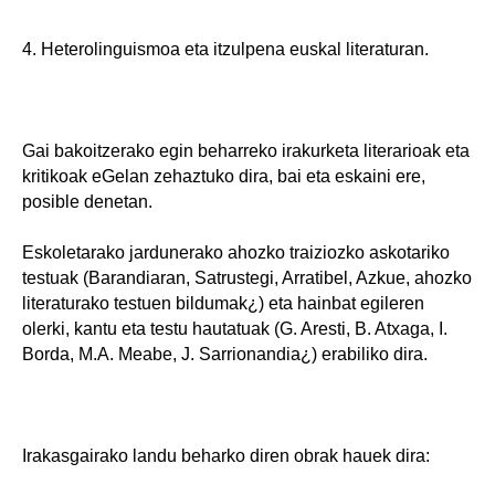
4. Heterolinguismoa eta itzulpena euskal literaturan.
Gai bakoitzerako egin beharreko irakurketa literarioak eta
kritikoak eGelan zehaztuko dira, bai eta eskaini ere,
posible denetan.
Eskoletarako jardunerako ahozko traiziozko askotariko
testuak (Barandiaran, Satrustegi, Arratibel, Azkue, ahozko
literaturako testuen bildumak¿) eta hainbat egileren
olerki, kantu eta testu hautatuak (G. Aresti, B. Atxaga, I.
Borda, M.A. Meabe, J. Sarrionandia¿) erabiliko dira.
Irakasgairako landu beharko diren obrak hauek dira: