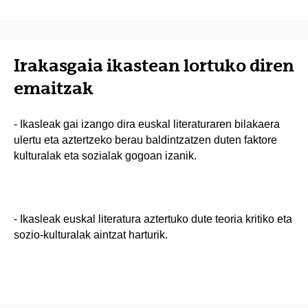
Irakasgaia ikastean lortuko diren
emaitzak
- Ikasleak gai izango dira euskal literaturaren bilakaera
ulertu eta aztertzeko berau baldintzatzen duten faktore
kulturalak eta sozialak gogoan izanik.
- Ikasleak euskal literatura aztertuko dute teoria kritiko eta
sozio-kulturalak aintzat harturik.