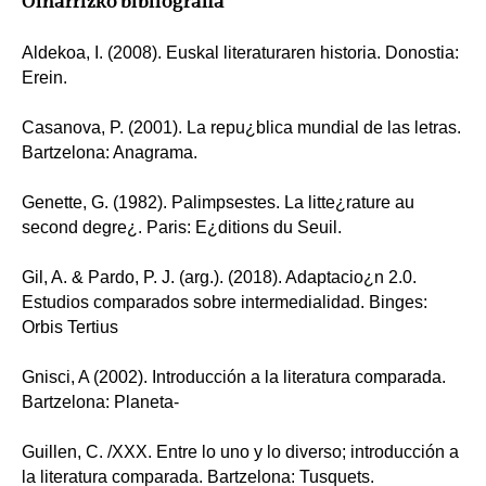
Oinarrizko bibliografia
Aldekoa, I. (2008). Euskal literaturaren historia. Donostia:
Erein.
Casanova, P. (2001). La repu¿blica mundial de las letras.
Bartzelona: Anagrama.
Genette, G. (1982). Palimpsestes. La litte¿rature au
second degre¿. Paris: E¿ditions du Seuil.
Gil, A. & Pardo, P. J. (arg.). (2018). Adaptacio¿n 2.0.
Estudios comparados sobre intermedialidad. Binges:
Orbis Tertius
Gnisci, A (2002). Introducción a la literatura comparada.
Bartzelona: Planeta-
Guillen, C. /XXX. Entre lo uno y lo diverso; introducción a
la literatura comparada. Bartzelona: Tusquets.