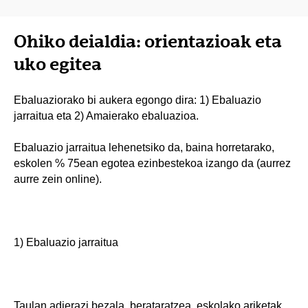
Ohiko deialdia: orientazioak eta
uko egitea
Ebaluaziorako bi aukera egongo dira: 1) Ebaluazio
jarraitua eta 2) Amaierako ebaluazioa.
Ebaluazio jarraitua lehenetsiko da, baina horretarako,
eskolen % 75ean egotea ezinbestekoa izango da (aurrez
aurre zein online).
1) Ebaluazio jarraitua
Taulan adierazi bezala, berataratzea, eskolako ariketak