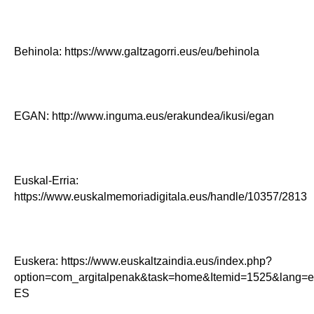
Behinola: https://www.galtzagorri.eus/eu/behinola
EGAN: http://www.inguma.eus/erakundea/ikusi/egan
Euskal-Erria:
https://www.euskalmemoriadigitala.eus/handle/10357/2813
Euskera: https://www.euskaltzaindia.eus/index.php?
option=com_argitalpenak&task=home&Itemid=1525&lang=e
ES