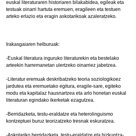
euskal literaturaren historiaren bilakabidea, egileak eta
testuak oinarri hartuta eremuen, eragileen eta testuen
arteko erlazio eta eragin askotarikoak azaleratzeko.
Irakasgaiaren helburuak:
-Euskal literatura inguruko literaturekin eta bestelako
arteekin harremanetan ulertzeko oinarriez jabetzea.
-Literatur eremuak deskribatzeko teoria soziologikoez
jardutea eta eremuetako egitura, eragile-sare, egiteko
modu eta kapitalaz hausnartzea eta arlo honetan euskal
literaturan egindako ikerketak ezagutzea.
-Berridazketa, testu-eraldatze eta heterolinguismo
kontzeptuei buruz teorizatzeko tresnak eskuratzea.
-Askotariko berridazketa, testu-eraldatze eta hizkuntza-