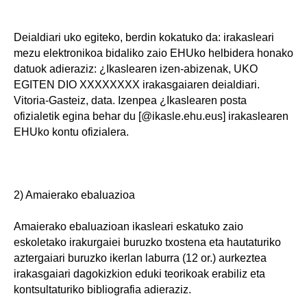
Deialdiari uko egiteko, berdin kokatuko da: irakasleari
mezu elektronikoa bidaliko zaio EHUko helbidera honako
datuok adieraziz: ¿Ikaslearen izen-abizenak, UKO
EGITEN DIO XXXXXXXX irakasgaiaren deialdiari.
Vitoria-Gasteiz, data. Izenpea ¿Ikaslearen posta
ofizialetik egina behar du [@ikasle.ehu.eus] irakaslearen
EHUko kontu ofizialera.
2) Amaierako ebaluazioa
Amaierako ebaluazioan ikasleari eskatuko zaio
eskoletako irakurgaiei buruzko txostena eta hautaturiko
aztergaiari buruzko ikerlan laburra (12 or.) aurkeztea
irakasgaiari dagokizkion eduki teorikoak erabiliz eta
kontsultaturiko bibliografia adieraziz.