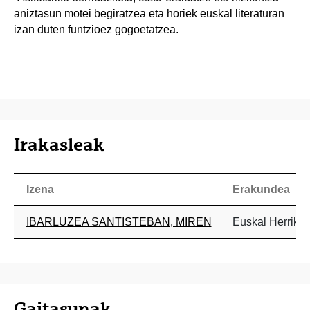
aniztasun motei begiratzea eta horiek euskal literaturan
izan duten funtzioez gogoetatzea.
Irakasleak
Izena
Erakundea
IBARLUZEA SANTISTEBAN, MIREN
Euskal Herriko 
Gaitasunak