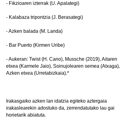
- Fikzioaren izterrak (U. Apalategi)
- Kalabaza tripontzia (J. Berasategi)
- Azken balada (M. Landa)
- Bar Puerto (Kirmen Uribe)
- Aukeran: Twist (H. Cano), Mussche (2019), Aitaren
etxea (Karmele Jaio), Soinujolearen semea (Atxaga),
Azken etxea (Urretabizkaia).*
Irakasgaiko azken lan idatzia egiteko aztergaia
irakaslearekin adostuko da, zerrendatutako lau gai
horietarik abiatuta.