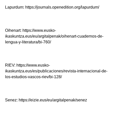
Lapurdum: https://journals.openedition.org/lapurdum/
Oihenart: https://www.eusko-
ikaskuntza.eus/eu/argitalpenak/oihenart-cuadernos-de-
lengua-y-literatura/bi-760/
RIEV: https://www.eusko-
ikaskuntza.eus/es/publicaciones/revista-internacional-de-
los-estudios-vascos-riev/bi-128/
Senez: https://eizie.eus/eu/argitalpenak/senez