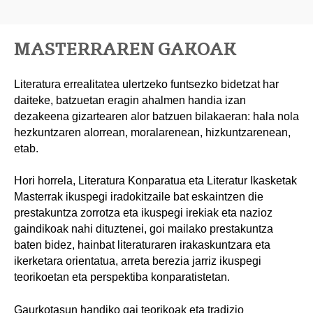
MASTERRAREN GAKOAK
Literatura errealitatea ulertzeko funtsezko bidetzat har
daiteke, batzuetan eragin ahalmen handia izan
dezakeena gizartearen alor batzuen bilakaeran: hala nola
hezkuntzaren alorrean, moralarenean, hizkuntzarenean,
etab.
Hori horrela, Literatura Konparatua eta Literatur Ikasketak
Masterrak ikuspegi iradokitzaile bat eskaintzen die
prestakuntza zorrotza eta ikuspegi irekiak eta nazioz
gaindikoak nahi dituztenei, goi mailako prestakuntza
baten bidez, hainbat literaturaren irakaskuntzara eta
ikerketara orientatua, arreta berezia jarriz ikuspegi
teorikoetan eta perspektiba konparatistetan.
Gaurkotasun handiko gai teorikoak eta tradizio