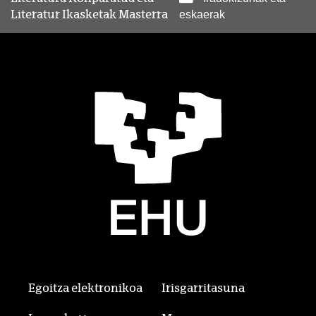
Literatur Ikasketak Masterra
eskaerak
Egoitza elektronikoa
Irisgarritasuna