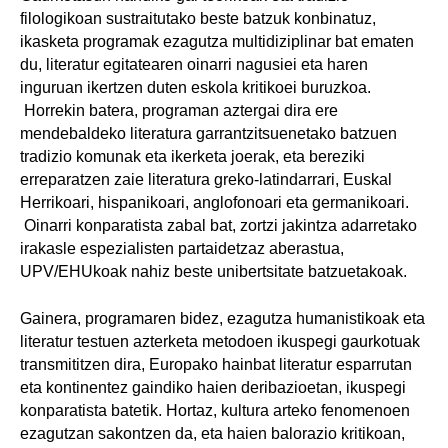
filologikoan sustraitutako beste batzuk konbinatuz,
ikasketa programak ezagutza multidiziplinar bat ematen
du, literatur egitatearen oinarri nagusiei eta haren
inguruan ikertzen duten eskola kritikoei buruzkoa.
Horrekin batera, programan aztergai dira ere
mendebaldeko literatura garrantzitsuenetako batzuen
tradizio komunak eta ikerketa joerak, eta bereziki
erreparatzen zaie literatura greko-latindarrari, Euskal
Herrikoari, hispanikoari, anglofonoari eta germanikoari.
Oinarri konparatista zabal bat, zortzi jakintza adarretako
irakasle espezialisten partaidetzaz aberastua,
UPV/EHUkoak nahiz beste unibertsitate batzuetakoak.
Gainera, programaren bidez, ezagutza humanistikoak eta
literatur testuen azterketa metodoen ikuspegi gaurkotuak
transmititzen dira, Europako hainbat literatur esparrutan
eta kontinentez gaindiko haien deribazioetan, ikuspegi
konparatista batetik. Hortaz, kultura arteko fenomenoen
ezagutzan sakontzen da, eta haien balorazio kritikoan,