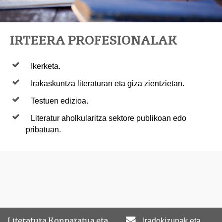
IRTEERA PROFESIONALAK
Ikerketa.
Irakaskuntza literaturan eta giza zientzietan.
Testuen edizioa.
Literatur aholkularitza sektore publikoan edo
pribatuan.
Literatura Konparatua eta
Iradokizunak eta