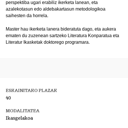
perspektiba ugari erabiliz ikerketa lanean, eta
azalekotasun edo aldebakartasun metodologikoa
saihesten da horrela.
Master hau ikerketa lanera bideratuta dago, eta aukera
ematen du zuzenean sartzeko Literatura Konparatua eta
Literatur Ikasketak doktorego programara.
ESKAINITAKO PLAZAK
40
MODALITATEA
Ikasgelakoa