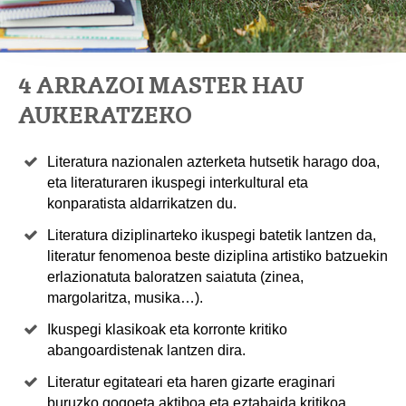
4 ARRAZOI MASTER HAU
AUKERATZEKO
Literatura nazionalen azterketa hutsetik harago doa,
eta literaturaren ikuspegi interkultural eta
konparatista aldarrikatzen du.
Literatura diziplinarteko ikuspegi batetik lantzen da,
literatur fenomenoa beste diziplina artistiko batzuekin
erlazionatuta baloratzen saiatuta (zinea,
margolaritza, musika…).
Ikuspegi klasikoak eta korronte kritiko
abangoardistenak lantzen dira.
Literatur egitateari eta haren gizarte eraginari
buruzko gogoeta aktiboa eta eztabaida kritikoa