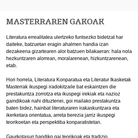
MASTERRAREN GAKOAK
Literatura errealitatea ulertzeko funtsezko bidetzat har
daiteke, batzuetan eragin ahalmen handia izan
dezakeena gizartearen alor batzuen bilakaeran: hala nola
hezkuntzaren alorrean, moralarenean, hizkuntzarenean,
etab.
Hori horrela, Literatura Konparatua eta Literatur Ikasketak
Masterrak ikuspegi iradokitzaile bat eskaintzen die
prestakuntza zorrotza eta ikuspegi irekiak eta nazioz
gaindikoak nahi dituztenei, goi mailako prestakuntza
baten bidez, hainbat literaturaren irakaskuntzara eta
ikerketara orientatua, arreta berezia jarriz ikuspegi
teorikoetan eta perspektiba konparatistetan.
Gaurkotasun handiko gai teorikoak eta tradizio