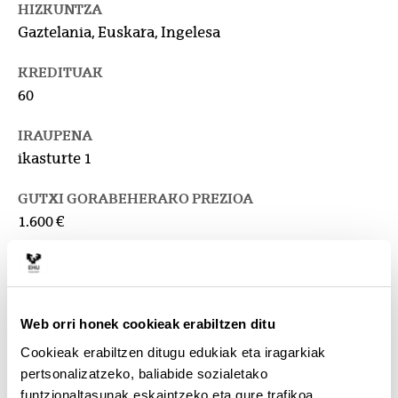
HIZKUNTZA
Gaztelania, Euskara, Ingelesa
KREDITUAK
60
IRAUPENA
ikasturte 1
GUTXI GORABEHERAKO PREZIOA
1.600 €
IRAKASLEKUA
Euskal Herriko Unibertsitatea: Letren Fakultatea
HARREMANETARAKO
Web orri honek cookieak erabiltzen ditu
Masterraren arduraduna :
Cookieak erabiltzen ditugu edukiak eta iragarkiak
VERBEKE , FREDERIK
pertsonalizatzeko, baliabide sozialetako
frederik.verbeke@ehu.eus
funtzionaltasunak eskaintzeko eta gure trafikoa