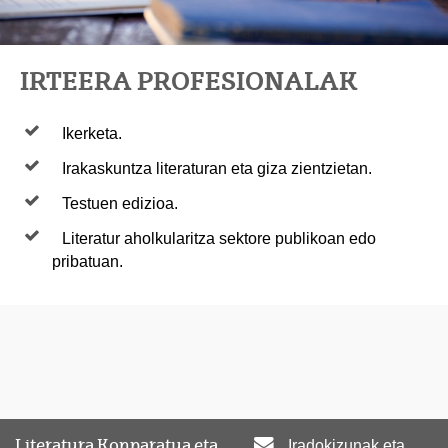
IRTEERA PROFESIONALAK
Ikerketa.
Irakaskuntza literaturan eta giza zientzietan.
Testuen edizioa.
Literatur aholkularitza sektore publikoan edo
pribatuan.
Literatura Konparatua eta
Iradokizunak eta