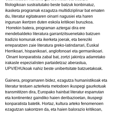
filologikoan sustraitutako beste batzuk konbinatuz,
ikasketa programak ezagutza multidiziplinar bat ematen
du, literatur egitatearen oinarri nagusiei eta haren
inguruan ikertzen duten eskola kritikoei buruzkoa.
Horrekin batera, programan aztergai dira ere
mendebaldeko literatura garrantzitsuenetako batzuen
tradizio komunak eta ikerketa joerak, eta bereziki
erreparatzen zaie literatura greko-latindarrari, Euskal
Herrikoari, hispanikoari, anglofonoari eta germanikoari.
Oinarri konparatista zabal bat, zortzi jakintza adarretako
irakasle espezialisten partaidetzaz aberastua,
UPV/EHUkoak nahiz beste unibertsitate batzuetakoak.
Gainera, programaren bidez, ezagutza humanistikoak eta
literatur testuen azterketa metodoen ikuspegi gaurkotuak
transmititzen dira, Europako hainbat literatur esparrutan
eta kontinentez gaindiko haien deribazioetan, ikuspegi
konparatista batetik. Hortaz, kultura arteko fenomenoen
ezagutzan sakontzen da, eta haien balorazio kritikoan,