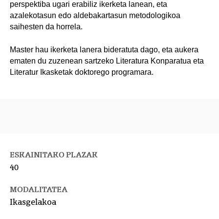
perspektiba ugari erabiliz ikerketa lanean, eta
azalekotasun edo aldebakartasun metodologikoa
saihesten da horrela.
Master hau ikerketa lanera bideratuta dago, eta aukera
ematen du zuzenean sartzeko Literatura Konparatua eta
Literatur Ikasketak doktorego programara.
ESKAINITAKO PLAZAK
40
MODALITATEA
Ikasgelakoa