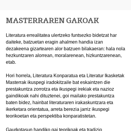
MASTERRAREN GAKOAK
Literatura errealitatea ulertzeko funtsezko bidetzat har
daiteke, batzuetan eragin ahalmen handia izan
dezakeena gizartearen alor batzuen bilakaeran: hala nola
hezkuntzaren alorrean, moralarenean, hizkuntzarenean,
etab.
Hori horrela, Literatura Konparatua eta Literatur Ikasketak
Masterrak ikuspegi iradokitzaile bat eskaintzen die
prestakuntza zorrotza eta ikuspegi irekiak eta nazioz
gaindikoak nahi dituztenei, goi mailako prestakuntza
baten bidez, hainbat literaturaren irakaskuntzara eta
ikerketara orientatua, arreta berezia jarriz ikuspegi
teorikoetan eta perspektiba konparatistetan.
Gaurkotasun handiko gai teorikoak eta tradizio