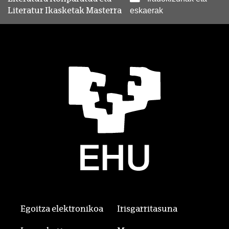
Literatur Ikasketak Masterra
eskaerak
Egoitza elektronikoa
Irisgarritasuna