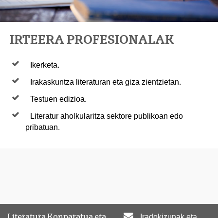
IRTEERA PROFESIONALAK
Ikerketa.
Irakaskuntza literaturan eta giza zientzietan.
Testuen edizioa.
Literatur aholkularitza sektore publikoan edo
pribatuan.
Literatura Konparatua eta
Iradokizunak eta