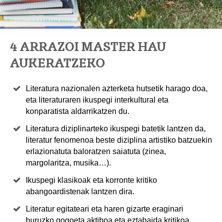
4 ARRAZOI MASTER HAU
AUKERATZEKO
Literatura nazionalen azterketa hutsetik harago doa,
eta literaturaren ikuspegi interkultural eta
konparatista aldarrikatzen du.
Literatura diziplinarteko ikuspegi batetik lantzen da,
literatur fenomenoa beste diziplina artistiko batzuekin
erlazionatuta baloratzen saiatuta (zinea,
margolaritza, musika…).
Ikuspegi klasikoak eta korronte kritiko
abangoardistenak lantzen dira.
Literatur egitateari eta haren gizarte eraginari
buruzko gogoeta aktiboa eta eztabaida kritikoa