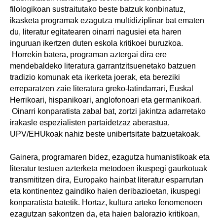
filologikoan sustraitutako beste batzuk konbinatuz,
ikasketa programak ezagutza multidiziplinar bat ematen
du, literatur egitatearen oinarri nagusiei eta haren
inguruan ikertzen duten eskola kritikoei buruzkoa.
Horrekin batera, programan aztergai dira ere
mendebaldeko literatura garrantzitsuenetako batzuen
tradizio komunak eta ikerketa joerak, eta bereziki
erreparatzen zaie literatura greko-latindarrari, Euskal
Herrikoari, hispanikoari, anglofonoari eta germanikoari.
Oinarri konparatista zabal bat, zortzi jakintza adarretako
irakasle espezialisten partaidetzaz aberastua,
UPV/EHUkoak nahiz beste unibertsitate batzuetakoak.
Gainera, programaren bidez, ezagutza humanistikoak eta
literatur testuen azterketa metodoen ikuspegi gaurkotuak
transmititzen dira, Europako hainbat literatur esparrutan
eta kontinentez gaindiko haien deribazioetan, ikuspegi
konparatista batetik. Hortaz, kultura arteko fenomenoen
ezagutzan sakontzen da, eta haien balorazio kritikoan,