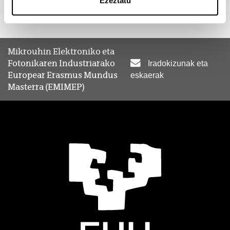
Ezeztatu
Mikrouhin Elektroniko eta
Fotonikaren Industriarako
Iradokizunak eta
Europear Erasmus Mundus
eskaerak
Masterra (EMIMEP)