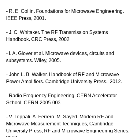
- R. E. Collin. Foundations for Microwave Engineering.
IEEE Press, 2001.
- J. C. Whitaker. The RF Transmission Systems
Handbook. CRC Press, 2002.
- I. A. Glover et al. Microwave devices, circuits and
subsystems. Wiley, 2005.
- John L. B. Walker. Handbook of RF and Microwave
Power Amplifiers. Cambridge University Press., 2012.
- Radio Frequency Engineering. CERN Accelerator
School, CERN-2005-003
- V. Teppati, A. Ferrero, M. Sayed, Modern RF and
Microwave Measurement Techniques, Cambridge
University Press, RF and Microwave Engineering Series,