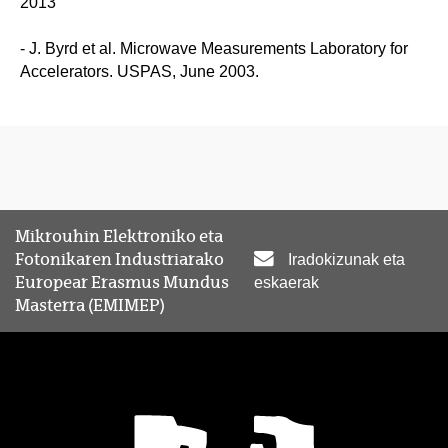
2013
- J. Byrd et al. Microwave Measurements Laboratory for
Accelerators. USPAS, June 2003.
Mikrouhin Elektroniko eta
Fotonikaren Industriarako
Iradokizunak eta
Europear Erasmus Mundus
eskaerak
Masterra (EMIMEP)