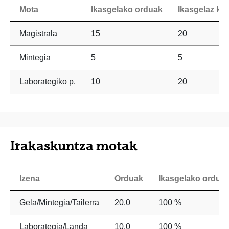
Mota
Ikasgelako orduak
Ikasgelaz ka
Magistrala
15
20
Mintegia
5
5
Laborategiko p.
10
20
Irakaskuntza motak
Izena
Orduak
Ikasgelako ordue
Gela/Mintegia/Tailerra
20.0
100 %
Laborategia/Landa
10.0
100 %