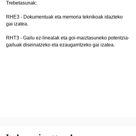
Trebetasunak:
RHE3 - Dokumentuak eta memoria teknikoak idazteko
gai izatea.
RHT3 - Gailu ez-linealak eta goi-maiztasuneko potentzia-
gailuak diseinatzeko eta ezaugarritzeko gai izatea.