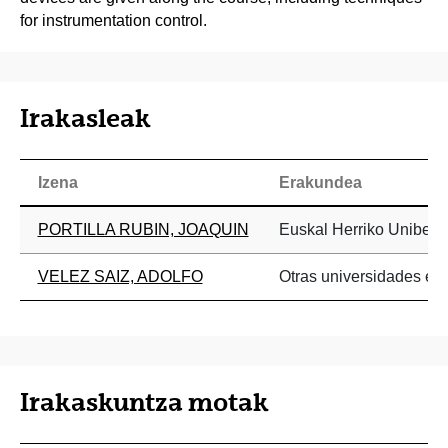
for instrumentation control.
Irakasleak
Izena
Erakundea
PORTILLA RUBIN, JOAQUIN
Euskal Herriko Uniberts
VELEZ SAIZ, ADOLFO
Otras universidades ext
Irakaskuntza motak