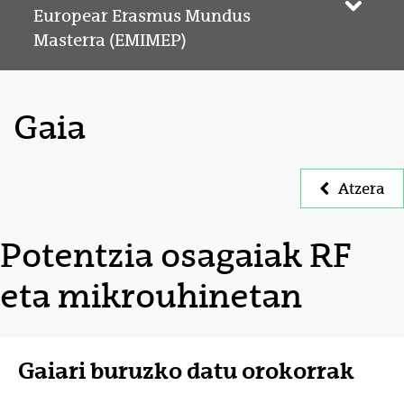
Webgun
Europear Erasmus Mundus
Masterra (EMIMEP)
Gaia
Atzera
Potentzia osagaiak RF
eta mikrouhinetan
Gaiari buruzko datu orokorrak