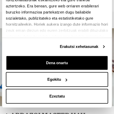
946012357
aztertzeko. Era berean, gure web orriaren erabilerari
buruzko informazioa partekatzen dugu baliabide
sozialetako, publizitateko eta estatistiketako gure
hornitzaileekin. Horiek aukera izango dute informazio hori
zeuk eman diezun edo euren zerbitzuak erabili dituzulako
eskuratu duten bestelako informazio batekin uztartzeko.
Erakutsi xehetasunak
Dena onartu
Egokitu
Ezeztatu