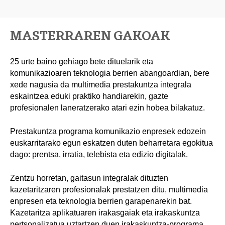
MASTERRAREN GAKOAK
25 urte baino gehiago bete dituelarik eta
komunikazioaren teknologia berrien abangoardian, bere
xede nagusia da multimedia prestakuntza integrala
eskaintzea eduki praktiko handiarekin, gazte
profesionalen laneratzerako atari ezin hobea bilakatuz.
Prestakuntza programa komunikazio enpresek edozein
euskarritarako egun eskatzen duten beharretara egokitua
dago: prentsa, irratia, telebista eta edizio digitalak.
Zentzu horretan, gaitasun integralak dituzten
kazetaritzaren profesionalak prestatzen ditu, multimedia
enpresen eta teknologia berrien garapenarekin bat.
Kazetaritza aplikatuaren irakasgaiak eta irakaskuntza
pertsonalizatua uztartzen duen irakaskuntza-programa