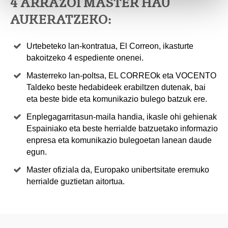
4 ARRAZOI MASTER HAU
AUKERATZEKO:
Urtebeteko lan-kontratua, El Correon, ikasturte
bakoitzeko 4 espediente onenei.
Masterreko lan-poltsa, EL CORREOk eta VOCENTO
Taldeko beste hedabideek erabiltzen dutenak, bai
eta beste bide eta komunikazio bulego batzuk ere.
Enplegagarritasun-maila handia, ikasle ohi gehienak
Espainiako eta beste herrialde batzuetako informazio
enpresa eta komunikazio bulegoetan lanean daude
egun.
Master ofiziala da, Europako unibertsitate eremuko
herrialde guztietan aitortua.