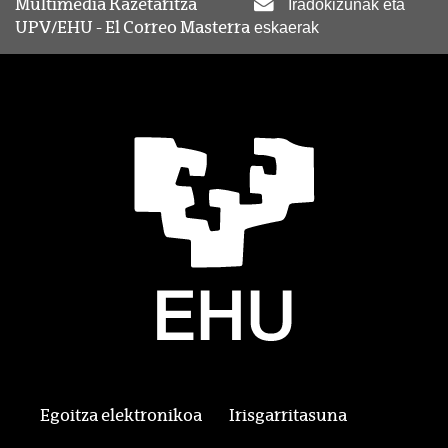
Multimedia Kazetaritza
Iradokizunak eta
UPV/EHU - El Correo Masterra
eskaerak
Egoitza elektronikoa
Irisgarritasuna