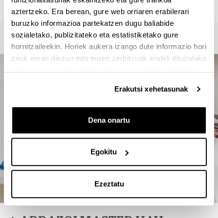
946012357
aztertzeko. Era berean, gure web orriaren erabilerari
buruzko informazioa partekatzen dugu baliabide
sozialetako, publizitateko eta estatistiketako gure
hornitzaileekin. Horiek aukera izango dute informazio hori
zeuk eman diezun edo euren zerbitzuak erabili dituzulako
eskuratu duten bestelako informazio batekin uztartzeko.
Erakutsi xehetasunak
Dena onartu
Egokitu
Ezeztatu