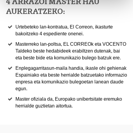
4 ARRAZOI MASTER HAU
AUKERATZEKO:
Urtebeteko lan-kontratua, El Correon, ikasturte
bakoitzeko 4 espediente onenei.
Masterreko lan-poltsa, EL CORREOk eta VOCENTO
Taldeko beste hedabideek erabiltzen dutenak, bai
eta beste bide eta komunikazio bulego batzuk ere.
Enplegagarritasun-maila handia, ikasle ohi gehienak
Espainiako eta beste herrialde batzuetako informazio
enpresa eta komunikazio bulegoetan lanean daude
egun.
Master ofiziala da, Europako unibertsitate eremuko
herrialde guztietan aitortua.