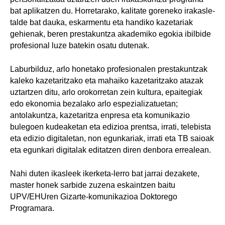
bat aplikatzen du. Horretarako, kalitate goreneko irakasle-
talde bat dauka, eskarmentu eta handiko kazetariak
gehienak, beren prestakuntza akademiko egokia ibilbide
profesional luze batekin osatu dutenak.
Laburbilduz, arlo honetako profesionalen prestakuntzak
kaleko kazetaritzako eta mahaiko kazetaritzako atazak
uztartzen ditu, arlo orokorretan zein kultura, epaitegiak
edo ekonomia bezalako arlo espezializatuetan;
antolakuntza, kazetaritza enpresa eta komunikazio
bulegoen kudeaketan eta edizioa prentsa, irrati, telebista
eta edizio digitaletan, non egunkariak, irrati eta TB saioak
eta egunkari digitalak editatzen diren denbora errealean.
Nahi duten ikasleek ikerketa-lerro bat jarrai dezakete,
master honek sarbide zuzena eskaintzen baitu
UPV/EHUren Gizarte-komunikazioa Doktorego
Programara.