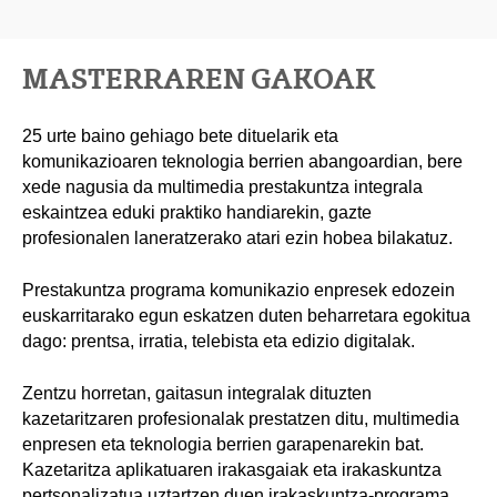
MASTERRAREN GAKOAK
25 urte baino gehiago bete dituelarik eta
komunikazioaren teknologia berrien abangoardian, bere
xede nagusia da multimedia prestakuntza integrala
eskaintzea eduki praktiko handiarekin, gazte
profesionalen laneratzerako atari ezin hobea bilakatuz.
Prestakuntza programa komunikazio enpresek edozein
euskarritarako egun eskatzen duten beharretara egokitua
dago: prentsa, irratia, telebista eta edizio digitalak.
Zentzu horretan, gaitasun integralak dituzten
kazetaritzaren profesionalak prestatzen ditu, multimedia
enpresen eta teknologia berrien garapenarekin bat.
Kazetaritza aplikatuaren irakasgaiak eta irakaskuntza
pertsonalizatua uztartzen duen irakaskuntza-programa