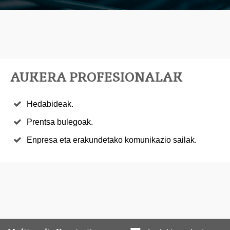
AUKERA PROFESIONALAK
Hedabideak.
Prentsa bulegoak.
Enpresa eta erakundetako komunikazio sailak.