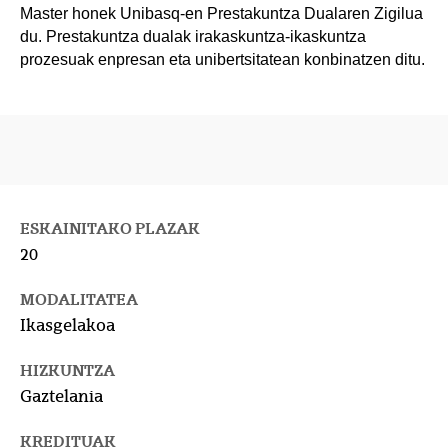
Master honek Unibasq-en Prestakuntza Dualaren Zigilua
du. Prestakuntza dualak irakaskuntza-ikaskuntza
prozesuak enpresan eta unibertsitatean konbinatzen ditu.
ESKAINITAKO PLAZAK
20
MODALITATEA
Ikasgelakoa
HIZKUNTZA
Gaztelania
KREDITUAK