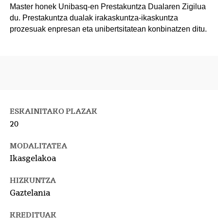
Master honek Unibasq-en Prestakuntza Dualaren Zigilua
du. Prestakuntza dualak irakaskuntza-ikaskuntza
prozesuak enpresan eta unibertsitatean konbinatzen ditu.
ESKAINITAKO PLAZAK
20
MODALITATEA
Ikasgelakoa
HIZKUNTZA
Gaztelania
KREDITUAK