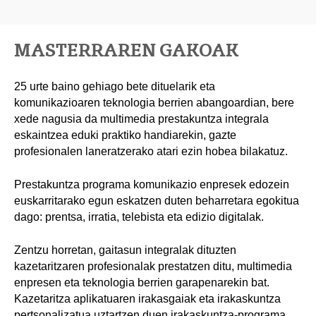
MASTERRAREN GAKOAK
25 urte baino gehiago bete dituelarik eta
komunikazioaren teknologia berrien abangoardian, bere
xede nagusia da multimedia prestakuntza integrala
eskaintzea eduki praktiko handiarekin, gazte
profesionalen laneratzerako atari ezin hobea bilakatuz.
Prestakuntza programa komunikazio enpresek edozein
euskarritarako egun eskatzen duten beharretara egokitua
dago: prentsa, irratia, telebista eta edizio digitalak.
Zentzu horretan, gaitasun integralak dituzten
kazetaritzaren profesionalak prestatzen ditu, multimedia
enpresen eta teknologia berrien garapenarekin bat.
Kazetaritza aplikatuaren irakasgaiak eta irakaskuntza
pertsonalizatua uztartzen duen irakaskuntza-programa