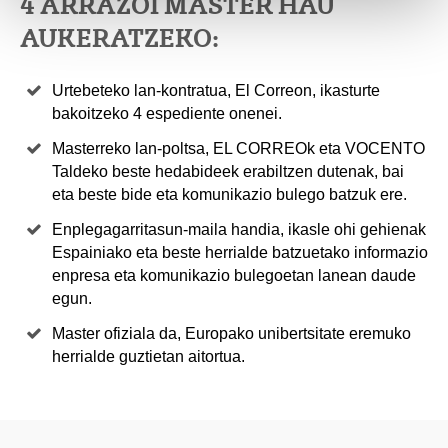
4 ARRAZOI MASTER HAU
AUKERATZEKO:
Urtebeteko lan-kontratua, El Correon, ikasturte
bakoitzeko 4 espediente onenei.
Masterreko lan-poltsa, EL CORREOk eta VOCENTO
Taldeko beste hedabideek erabiltzen dutenak, bai
eta beste bide eta komunikazio bulego batzuk ere.
Enplegagarritasun-maila handia, ikasle ohi gehienak
Espainiako eta beste herrialde batzuetako informazio
enpresa eta komunikazio bulegoetan lanean daude
egun.
Master ofiziala da, Europako unibertsitate eremuko
herrialde guztietan aitortua.