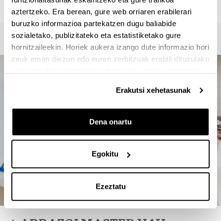
946012357
aztertzeko. Era berean, gure web orriaren erabilerari
buruzko informazioa partekatzen dugu baliabide
sozialetako, publizitateko eta estatistiketako gure
hornitzaileekin. Horiek aukera izango dute informazio hori
zeuk eman diezun edo euren zerbitzuak erabili dituzulako
eskuratu duten bestelako informazio batekin uztartzeko.
Erakutsi xehetasunak
Dena onartu
Egokitu
Ezeztatu