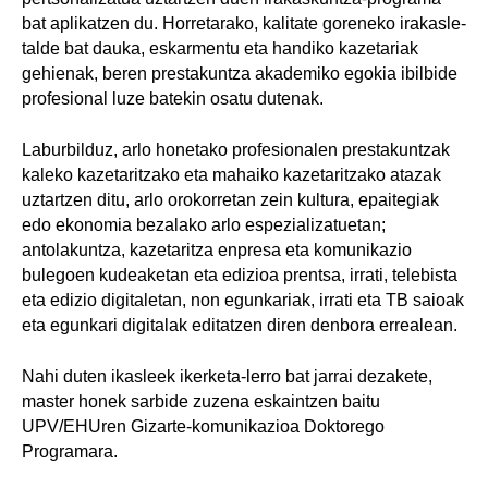
bat aplikatzen du. Horretarako, kalitate goreneko irakasle-
talde bat dauka, eskarmentu eta handiko kazetariak
gehienak, beren prestakuntza akademiko egokia ibilbide
profesional luze batekin osatu dutenak.
Laburbilduz, arlo honetako profesionalen prestakuntzak
kaleko kazetaritzako eta mahaiko kazetaritzako atazak
uztartzen ditu, arlo orokorretan zein kultura, epaitegiak
edo ekonomia bezalako arlo espezializatuetan;
antolakuntza, kazetaritza enpresa eta komunikazio
bulegoen kudeaketan eta edizioa prentsa, irrati, telebista
eta edizio digitaletan, non egunkariak, irrati eta TB saioak
eta egunkari digitalak editatzen diren denbora errealean.
Nahi duten ikasleek ikerketa-lerro bat jarrai dezakete,
master honek sarbide zuzena eskaintzen baitu
UPV/EHUren Gizarte-komunikazioa Doktorego
Programara.