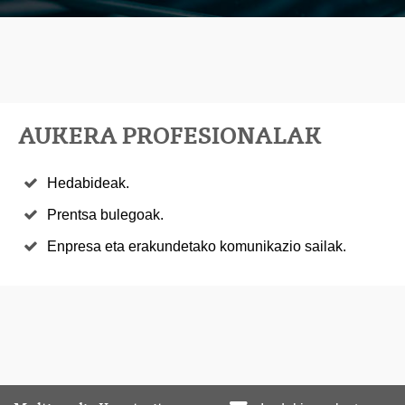
AUKERA PROFESIONALAK
Hedabideak.
Prentsa bulegoak.
Enpresa eta erakundetako komunikazio sailak.