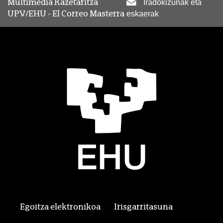
Multimedia Kazetaritza
Iradokizunak eta
UPV/EHU - El Correo Masterra
eskaerak
Egoitza elektronikoa
Irisgarritasuna