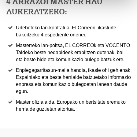
4 ARRAZOI MASTER HAU
AUKERATZEKO:
Urtebeteko lan-kontratua, El Correon, ikasturte
bakoitzeko 4 espediente onenei.
Masterreko lan-poltsa, EL CORREOk eta VOCENTO
Taldeko beste hedabideek erabiltzen dutenak, bai
eta beste bide eta komunikazio bulego batzuk ere.
Enplegagarritasun-maila handia, ikasle ohi gehienak
Espainiako eta beste herrialde batzuetako informazio
enpresa eta komunikazio bulegoetan lanean daude
egun.
Master ofiziala da, Europako unibertsitate eremuko
herrialde guztietan aitortua.