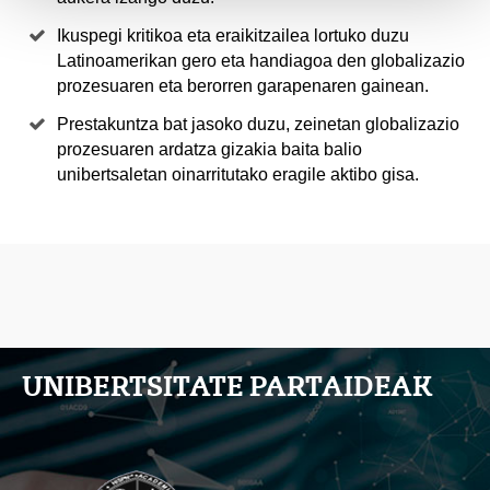
Ikuspegi kritikoa eta eraikitzailea lortuko duzu
Latinoamerikan gero eta handiagoa den globalizazio
prozesuaren eta berorren garapenaren gainean.
Prestakuntza bat jasoko duzu, zeinetan globalizazio
prozesuaren ardatza gizakia baita balio
unibertsaletan oinarritutako eragile aktibo gisa.
UNIBERTSITATE PARTAIDEAK