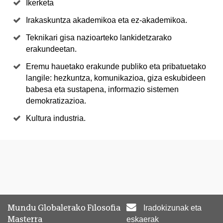
Ikerketa
Irakaskuntza akademikoa eta ez-akademikoa.
Teknikari gisa nazioarteko lankidetzarako
erakundeetan.
Eremu hauetako erakunde publiko eta pribatuetako
langile: hezkuntza, komunikazioa, giza eskubideen
babesa eta sustapena, informazio sistemen
demokratizazioa.
Kultura industria.
Mundu Globalerako Filosofia
Iradokizunak eta
Masterra
eskaerak