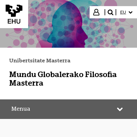
Eduki nagusira joan
HIZKUN
Hasi saioa
EU
bilatu"
Unibertsitate Masterra
Mundu Globalerako Filosofia
Masterra
Menua
Webgun