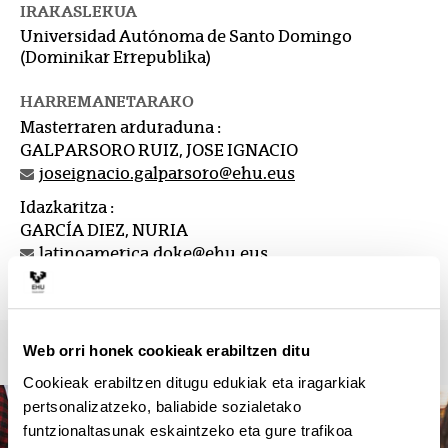
IRAKASLEKUA
Universidad Autónoma de Santo Domingo
(Dominikar Errepublika)
HARREMANETARAKO
Masterraren arduraduna :
GALPARSORO RUIZ, JOSE IGNACIO
joseignacio.galparsoro@ehu.eus
Idazkaritza :
GARCÍA DIEZ, NURIA
latinoamerica.doke@ehu.eus
94 601 4544
Web orri honek cookieak erabiltzen ditu
Cookieak erabiltzen ditugu edukiak eta iragarkiak
pertsonalizatzeko, baliabide sozialetako
funtzionaltasunak eskaintzeko eta gure trafikoa