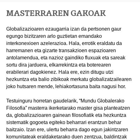
MASTERRAREN GAKOAK
Globalizazioaren ezaugarria izan da pertsonen gaur
egungo bizitzaren arlo guztietan emandako
interkonexioen azelerazioa. Hala, errotik eraldatu da
harremanen eta gizarte transakzioen espazioaren
antolamendua, eta nazioz gaindiko fluxuak eta sareak
sortu dira jarduera, elkarrekintza eta boterearen
erabilerari dagokienez. Hala ere, ezin ditugu utzi
hezkuntza eta balio zibikoak merkatu globalizatzailearen
joko hutsaren mende, lehiakortasuna baita nagusi hor.
Testuinguru horretan gaudelarik, “Mundu Globalerako
Filosofia” masterra ikerketarako master gisa planteatzen
da, globalizazioaren gainean filosofiatik eta hezkuntza
sistematik gogoeta egiteko beharrari erantzun behar
baitzaio. Izan ere, ulertu beharra dago egun jakintzaren
komunitateak eraldaketarako duen zentzua, baldintzak