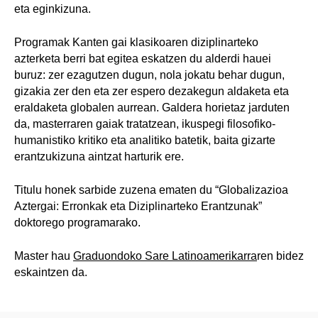
eta eginkizuna.
Programak Kanten gai klasikoaren diziplinarteko
azterketa berri bat egitea eskatzen du alderdi hauei
buruz: zer ezagutzen dugun, nola jokatu behar dugun,
gizakia zer den eta zer espero dezakegun aldaketa eta
eraldaketa globalen aurrean. Galdera horietaz jarduten
da, masterraren gaiak tratatzean, ikuspegi filosofiko-
humanistiko kritiko eta analitiko batetik, baita gizarte
erantzukizuna aintzat harturik ere.
Titulu honek sarbide zuzena ematen du “Globalizazioa
Aztergai: Erronkak eta Diziplinarteko Erantzunak”
doktorego programarako.
Master hau
Graduondoko Sare Latinoamerikarra
ren bidez
eskaintzen da.