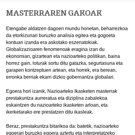
MASTERRAREN GAKOAK
Etengabe aldatzen dagoen mundu honetan, beharrezkoa
da etorkizunari buruzko analisia egitea eta gogoeta
kontuan izanda era askotako eszenatokiak.
Globalizazioaren fenomenoak eragina izan du
ekonomian, gizartean eta nazioarteko politikan, baina
horrez gain, loturak sortu ditu gatazka, segurtasuna eta
garapen kontzeptuen artean, eta horrek, era berean,
erronka berriak ekarri dizkio gobernantza globalari.
Egoera hori izanik, Nazioarteko Ikasketen masterrak
prestakuntza aurreratua eta diziplina zabalekoa
eskaintzen du nazioarteko ikasketen arloan, eta
ikerketarako ere prestatzen ditu ikasleak.
Beraz, prestakuntza bitarikoa da: batetik, nazioarteko
egoerari buruzko egoera aztertu eta interpretatzeko