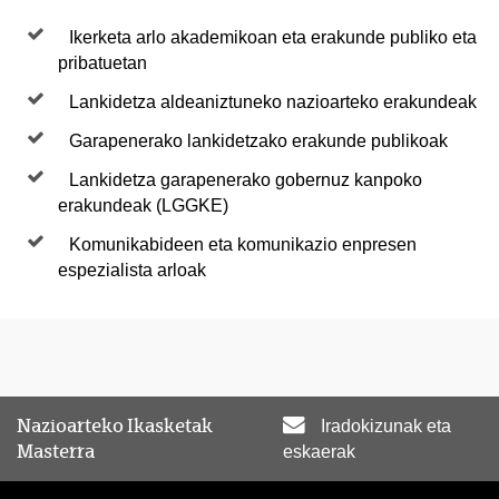
Ikerketa arlo akademikoan eta erakunde publiko eta
pribatuetan
Lankidetza aldeaniztuneko nazioarteko erakundeak
Garapenerako lankidetzako erakunde publikoak
Lankidetza garapenerako gobernuz kanpoko
erakundeak (LGGKE)
Komunikabideen eta komunikazio enpresen
espezialista arloak
Nazioarteko Ikasketak
Iradokizunak eta
Masterra
eskaerak