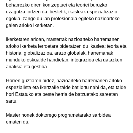
beharrezko diren kontzeptuei eta teoriei buruzko
ezagutza lortzen da; bestetik, ikasleak espezializazio
egokia izango du lan profesionala egiteko nazioarteko
gaien arloko ikerketan.
Ikerketaren arloan, masterrak nazioarteko harremanen
arloko ikerketa lerroetara bideratzen du ikaslea: teoria eta
historia, globalizazioa, arazo globalak, harremanak
munduko eskualde handietan, integrazioa eta gatazken
analisia eta gestioa.
Horren guztiaren bidez, nazioarteko harremanen arloko
espezialista eta ikertzaile talde bat lortu nahi da, eta talde
hori Estatuko eta beste herrialde batzuetako sareetan
sartu.
Master honek doktorego programetarako sarbidea
ematen du.