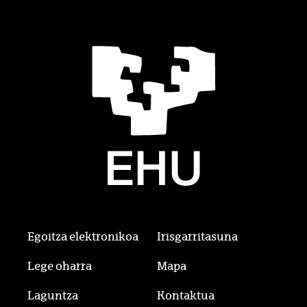
Egoitza elektronikoa
Irisgarritasuna
Lege oharra
Mapa
Laguntza
Kontaktua