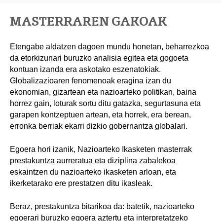
MASTERRAREN GAKOAK
Etengabe aldatzen dagoen mundu honetan, beharrezkoa
da etorkizunari buruzko analisia egitea eta gogoeta
kontuan izanda era askotako eszenatokiak.
Globalizazioaren fenomenoak eragina izan du
ekonomian, gizartean eta nazioarteko politikan, baina
horrez gain, loturak sortu ditu gatazka, segurtasuna eta
garapen kontzeptuen artean, eta horrek, era berean,
erronka berriak ekarri dizkio gobernantza globalari.
Egoera hori izanik, Nazioarteko Ikasketen masterrak
prestakuntza aurreratua eta diziplina zabalekoa
eskaintzen du nazioarteko ikasketen arloan, eta
ikerketarako ere prestatzen ditu ikasleak.
Beraz, prestakuntza bitarikoa da: batetik, nazioarteko
egoerari buruzko egoera aztertu eta interpretatzeko