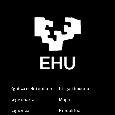
Egoitza elektronikoa
Irisgarritasuna
Lege oharra
Mapa
Laguntza
Kontaktua