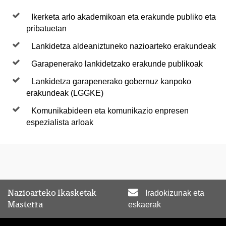
Ikerketa arlo akademikoan eta erakunde publiko eta
pribatuetan
Lankidetza aldeaniztuneko nazioarteko erakundeak
Garapenerako lankidetzako erakunde publikoak
Lankidetza garapenerako gobernuz kanpoko
erakundeak (LGGKE)
Komunikabideen eta komunikazio enpresen
espezialista arloak
Nazioarteko Ikasketak
Iradokizunak eta
Masterra
eskaerak