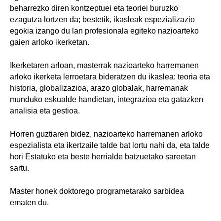
beharrezko diren kontzeptuei eta teoriei buruzko
ezagutza lortzen da; bestetik, ikasleak espezializazio
egokia izango du lan profesionala egiteko nazioarteko
gaien arloko ikerketan.
Ikerketaren arloan, masterrak nazioarteko harremanen
arloko ikerketa lerroetara bideratzen du ikaslea: teoria eta
historia, globalizazioa, arazo globalak, harremanak
munduko eskualde handietan, integrazioa eta gatazken
analisia eta gestioa.
Horren guztiaren bidez, nazioarteko harremanen arloko
espezialista eta ikertzaile talde bat lortu nahi da, eta talde
hori Estatuko eta beste herrialde batzuetako sareetan
sartu.
Master honek doktorego programetarako sarbidea
ematen du.