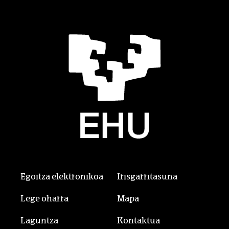
Egoitza elektronikoa
Irisgarritasuna
Lege oharra
Mapa
Laguntza
Kontaktua