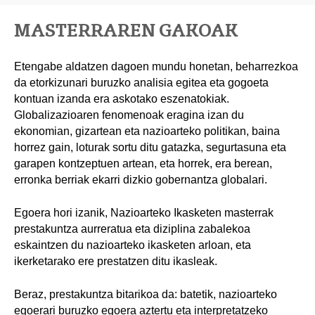
MASTERRAREN GAKOAK
Etengabe aldatzen dagoen mundu honetan, beharrezkoa
da etorkizunari buruzko analisia egitea eta gogoeta
kontuan izanda era askotako eszenatokiak.
Globalizazioaren fenomenoak eragina izan du
ekonomian, gizartean eta nazioarteko politikan, baina
horrez gain, loturak sortu ditu gatazka, segurtasuna eta
garapen kontzeptuen artean, eta horrek, era berean,
erronka berriak ekarri dizkio gobernantza globalari.
Egoera hori izanik, Nazioarteko Ikasketen masterrak
prestakuntza aurreratua eta diziplina zabalekoa
eskaintzen du nazioarteko ikasketen arloan, eta
ikerketarako ere prestatzen ditu ikasleak.
Beraz, prestakuntza bitarikoa da: batetik, nazioarteko
egoerari buruzko egoera aztertu eta interpretatzeko