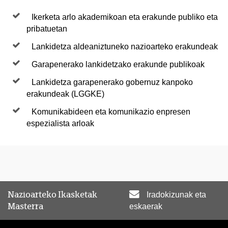
Ikerketa arlo akademikoan eta erakunde publiko eta
pribatuetan
Lankidetza aldeaniztuneko nazioarteko erakundeak
Garapenerako lankidetzako erakunde publikoak
Lankidetza garapenerako gobernuz kanpoko
erakundeak (LGGKE)
Komunikabideen eta komunikazio enpresen
espezialista arloak
Nazioarteko Ikasketak
Iradokizunak eta
Masterra
eskaerak