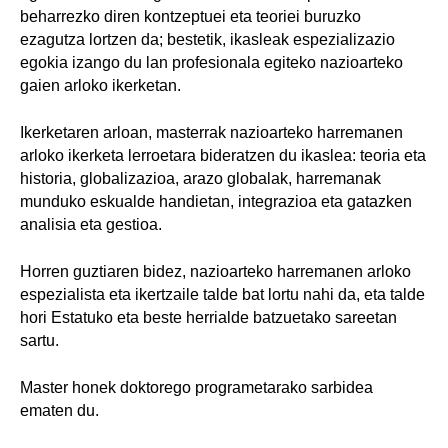
beharrezko diren kontzeptuei eta teoriei buruzko
ezagutza lortzen da; bestetik, ikasleak espezializazio
egokia izango du lan profesionala egiteko nazioarteko
gaien arloko ikerketan.
Ikerketaren arloan, masterrak nazioarteko harremanen
arloko ikerketa lerroetara bideratzen du ikaslea: teoria eta
historia, globalizazioa, arazo globalak, harremanak
munduko eskualde handietan, integrazioa eta gatazken
analisia eta gestioa.
Horren guztiaren bidez, nazioarteko harremanen arloko
espezialista eta ikertzaile talde bat lortu nahi da, eta talde
hori Estatuko eta beste herrialde batzuetako sareetan
sartu.
Master honek doktorego programetarako sarbidea
ematen du.