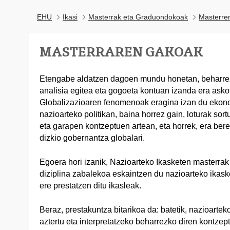
EHU
Ikasi
Masterrak eta Graduondokoak
Masterre
MASTERRAREN GAKOAK
Etengabe aldatzen dagoen mundu honetan, beharrez
analisia egitea eta gogoeta kontuan izanda era ask
Globalizazioaren fenomenoak eragina izan du ekono
nazioarteko politikan, baina horrez gain, loturak sor
eta garapen kontzeptuen artean, eta horrek, era bere
dizkio gobernantza globalari.
Egoera hori izanik, Nazioarteko Ikasketen masterrak
diziplina zabalekoa eskaintzen du nazioarteko ikaske
ere prestatzen ditu ikasleak.
Beraz, prestakuntza bitarikoa da: batetik, nazioarte
aztertu eta interpretatzeko beharrezko diren kontzept