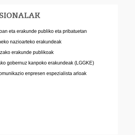
ESIONALAK
oan eta erakunde publiko eta pribatuetan
neko nazioarteko erakundeak
tzako erakunde publikoak
ako gobernuz kanpoko erakundeak (LGGKE)
munikazio enpresen espezialista arloak