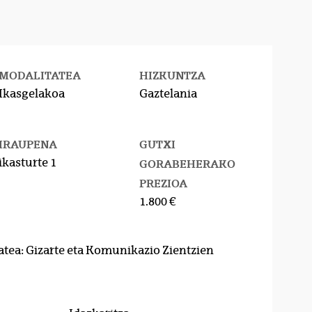
MODALITATEA
HIZKUNTZA
Ikasgelakoa
Gaztelania
IRAUPENA
GUTXI
ikasturte 1
GORABEHERAKO
PREZIOA
1.800 €
atea: Gizarte eta Komunikazio Zientzien