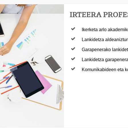
IRTEERA PROF
Ikerketa arlo akademik
Lankidetza aldeaniztu
Garapenerako lankide
Lankidetza garapener
Komunikabideen eta ko