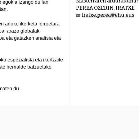
Masterraren arduraduna :
io egokia izango du lan
PEREA OZERIN, IRATXE
tan.
iratxe.perea@ehu.eus
 arloko ikerketa lerroetara
ioa, arazo globalak,
a eta gatazken analisia eta
o espezialista eta ikertzaile
este herrialde batzuetako
maten du.