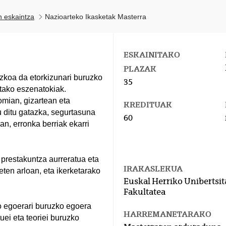
n eskaintza
Nazioarteko Ikasketak Masterra
ESKAINITAKO
PLAZAK
koa da etorkizunari buruzko
35
otako eszenatokiak.
mian, gizartean eta
KREDITUAK
tu ditu gatazka, segurtasuna
60
an, erronka berriak ekarri
 prestakuntza aurreratua eta
IRAKASLEKUA
ten arloan, eta ikerketarako
Euskal Herriko Unibertsit
Fakultatea
ko egoerari buruzko egoera
HARREMANETARAKO
uei eta teoriei buruzko