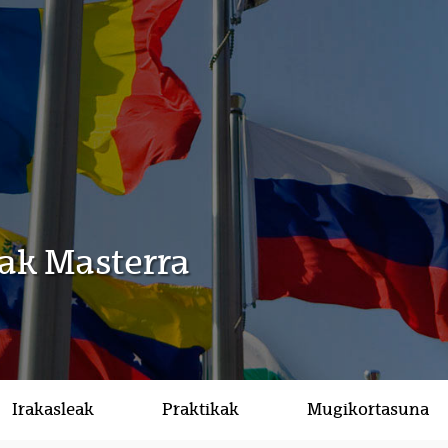
ak Masterra
Irakasleak
Praktikak
Mugikortasuna