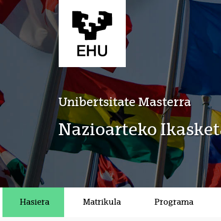
Eduki nagusira joan
Unibertsitate Masterra
Nazioarteko Ikasket
Hasiera
Matrikula
Programa