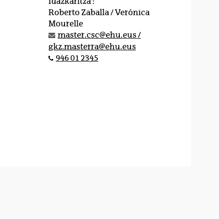
Idazkaritza :
Roberto Zaballa / Verónica
Mourelle
master.csc@ehu.eus /
gkz.masterra@ehu.eus
946 01 2345