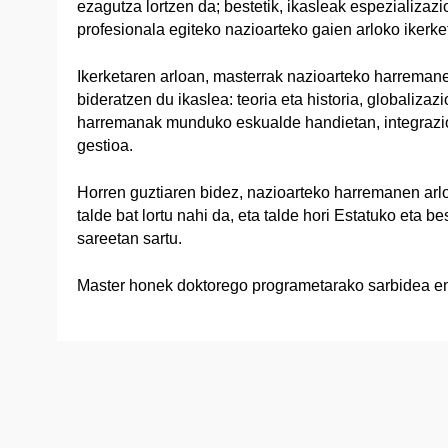
ezagutza lortzen da; bestetik, ikasleak espezializaz
profesionala egiteko nazioarteko gaien arloko ikerke
Ikerketaren arloan, masterrak nazioarteko harremanen
bideratzen du ikaslea: teoria eta historia, globalizaz
harremanak munduko eskualde handietan, integrazio
gestioa.
Horren guztiaren bidez, nazioarteko harremanen arlok
talde bat lortu nahi da, eta talde hori Estatuko eta b
sareetan sartu.
Master honek doktorego programetarako sarbidea e