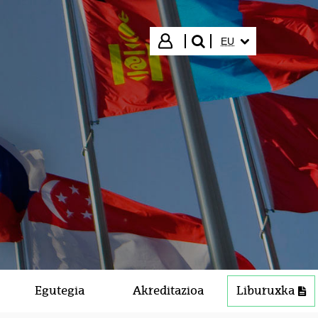
HIZKUNTZA HAUTA
Hasi saioa
EU
bilatu"
Egutegia
Akreditazioa
Liburuxka