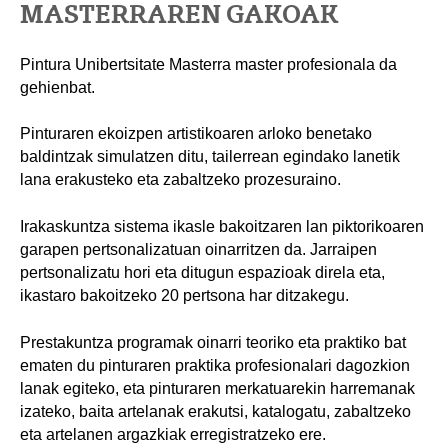
MASTERRAREN GAKOAK
Pintura Unibertsitate Masterra master profesionala da
gehienbat.
Pinturaren ekoizpen artistikoaren arloko benetako
baldintzak simulatzen ditu, tailerrean egindako lanetik
lana erakusteko eta zabaltzeko prozesuraino.
Irakaskuntza sistema ikasle bakoitzaren lan piktorikoaren
garapen pertsonalizatuan oinarritzen da. Jarraipen
pertsonalizatu hori eta ditugun espazioak direla eta,
ikastaro bakoitzeko 20 pertsona har ditzakegu.
Prestakuntza programak oinarri teoriko eta praktiko bat
ematen du pinturaren praktika profesionalari dagozkion
lanak egiteko, eta pinturaren merkatuarekin harremanak
izateko, baita artelanak erakutsi, katalogatu, zabaltzeko
eta artelanen argazkiak erregistratzeko ere.