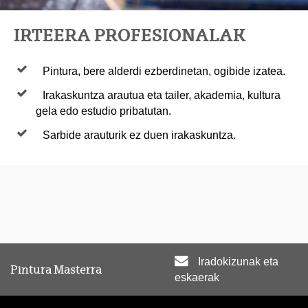
IRTEERA PROFESIONALAK
Pintura, bere alderdi ezberdinetan, ogibide izatea.
Irakaskuntza arautua eta tailer, akademia, kultura
gela edo estudio pribatutan.
Sarbide arauturik ez duen irakaskuntza.
Iradokizunak eta
Pintura Masterra
eskaerak