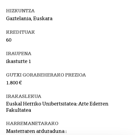
HIZKUNTZA
Gaztelania, Euskara
KREDITUAK
60
IRAUPENA
ikasturte 1
GUTXI GORABEHERAKO PREZIOA
1.800 €
IRAKASLEKUA
Euskal Herriko Unibertsitatea: Arte Ederren
Fakultatea
HARREMANETARAKO
Masterraren arduraduna :