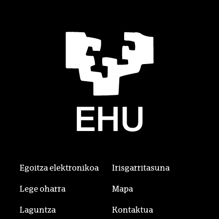
Egoitza elektronikoa
Irisgarritasuna
Lege oharra
Mapa
Laguntza
Kontaktua