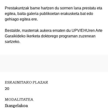
Prestakuntzak barne hartzen du sormen lana prestatu eta
egitea, baita galeria publikoetan erakusketa bat edo
gehiago egitea ere.
Bestalde, masterrak aukera ematen du UPV/EHUren Arte
Garaikideko ikerketa doktorego programan zuzenean
sartzeko.
ESKAINITAKO PLAZAK
20
MODALITATEA
Ikasgelakoa