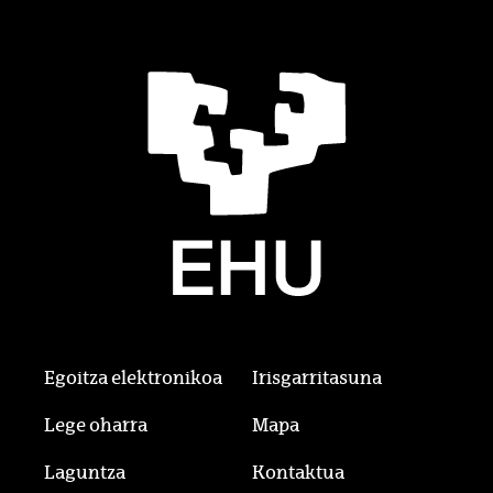
Egoitza elektronikoa
Irisgarritasuna
Lege oharra
Mapa
Laguntza
Kontaktua