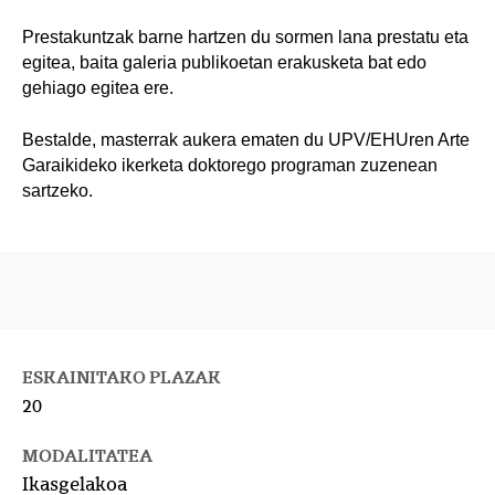
Prestakuntzak barne hartzen du sormen lana prestatu eta
egitea, baita galeria publikoetan erakusketa bat edo
gehiago egitea ere.
Bestalde, masterrak aukera ematen du UPV/EHUren Arte
Garaikideko ikerketa doktorego programan zuzenean
sartzeko.
ESKAINITAKO PLAZAK
20
MODALITATEA
Ikasgelakoa