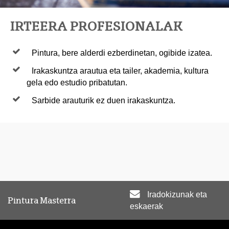
IRTEERA PROFESIONALAK
Pintura, bere alderdi ezberdinetan, ogibide izatea.
Irakaskuntza arautua eta tailer, akademia, kultura
gela edo estudio pribatutan.
Sarbide arauturik ez duen irakaskuntza.
Iradokizunak eta
Pintura Masterra
eskaerak