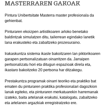
MASTERRAREN GAKOAK
Pintura Unibertsitate Masterra master profesionala da
gehienbat.
Pinturaren ekoizpen artistikoaren arloko benetako
baldintzak simulatzen ditu, tailerrean egindako lanetik
lana erakusteko eta zabaltzeko prozesuraino.
Irakaskuntza sistema ikasle bakoitzaren lan piktorikoaren
garapen pertsonalizatuan oinarritzen da. Jarraipen
pertsonalizatu hori eta ditugun espazioak direla eta,
ikastaro bakoitzeko 20 pertsona har ditzakegu.
Prestakuntza programak oinarri teoriko eta praktiko bat
ematen du pinturaren praktika profesionalari dagozkion
lanak egiteko, eta pinturaren merkatuarekin harremanak
izateko, baita artelanak erakutsi, katalogatu, zabaltzeko
eta artelanen argazkiak erregistratzeko ere.