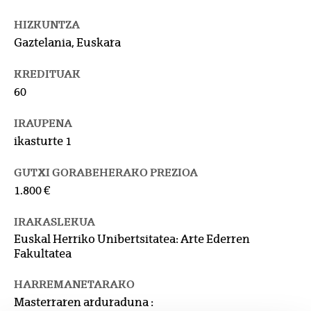
HIZKUNTZA
Gaztelania, Euskara
KREDITUAK
60
IRAUPENA
ikasturte 1
GUTXI GORABEHERAKO PREZIOA
1.800 €
IRAKASLEKUA
Euskal Herriko Unibertsitatea: Arte Ederren
Fakultatea
HARREMANETARAKO
Masterraren arduraduna :