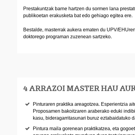
Prestakuntzak barne hartzen du sormen lana prestatu 
publikoetan erakusketa bat edo gehiago egitea ere.
Bestalde, masterrak aukera ematen du UPV/EHUren 
doktorego programan zuzenean sartzeko.
4 ARRAZOI MASTER HAU A
Pinturaren praktika areagotzea. Esperientzia ait
Proposamen bakoitzaren araberako eduki indibi
kasu, bideragarritasunari buruz eztabaidatuko d
Pintura maila gorenean praktikatzea, eta gogoet