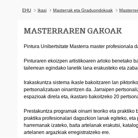
EHU
Ikasi
Masterrak eta Graduondokoak
Masterre
MASTERRAREN GAKOAK
Pintura Unibertsitate Masterra master profesionala d
Pinturaren ekoizpen artistikoaren arloko benetako ba
tailerrean egindako lanetik lana erakusteko eta zaba
Irakaskuntza sistema ikasle bakoitzaren lan piktori
pertsonalizatuan oinarritzen da. Jarraipen pertsonali
espazioak direla eta, ikastaro bakoitzeko 20 pertson
Prestakuntza programak oinarri teoriko eta praktiko 
praktika profesionalari dagozkion lanak egiteko, eta
harremanak izateko, baita artelanak erakutsi, katalo
artelanen argazkiak erregistratzeko ere.