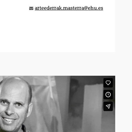
arteederrak.masterra@ehu.es