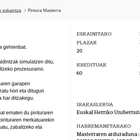
n eskaintza
Pintura Masterra
ESKAINITAKO
PLAZAK
a gehienbat.
20
ldintzak simulatzen ditu,
KREDITUAK
ltzeko prozesuraino.
60
koaren garapen
zatu hori eta ditugun
a har ditzakegu.
IRAKASLEKUA
Euskal Herriko Unibertsit
bat ematen du pinturaren
 pinturaren merkatuarekin
HARREMANETARAKO
gatu, zabaltzeko eta
Masterraren arduraduna :