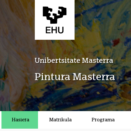
Eduki nagusira joan
Unibertsitate Masterra
Pintura Masterra
Hasiera
Matrikula
Programa