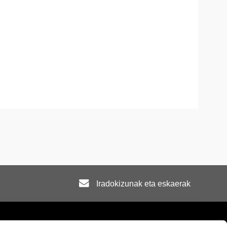
Iradokizunak eta eskaerak