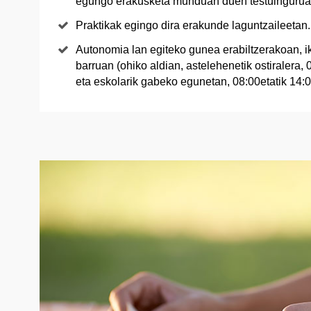
egungo erakusketa munduan duen testuingurua
Praktikak egingo dira erakunde laguntzaileetan.
Autonomia lan egiteko gunea erabiltzerakoan, i
barruan (ohiko aldian, astelehenetik ostiralera,
eta eskolarik gabeko egunetan, 08:00etatik 14:0