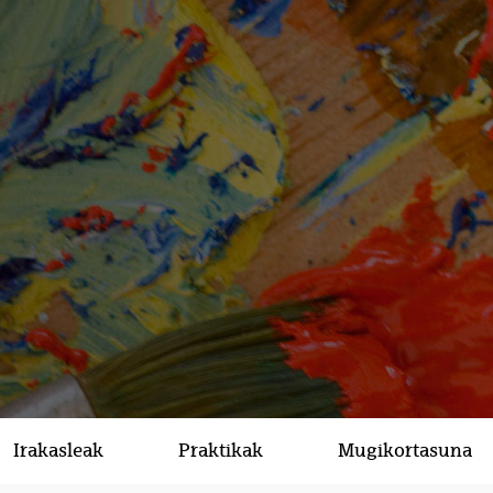
Irakasleak
Praktikak
Mugikortasuna