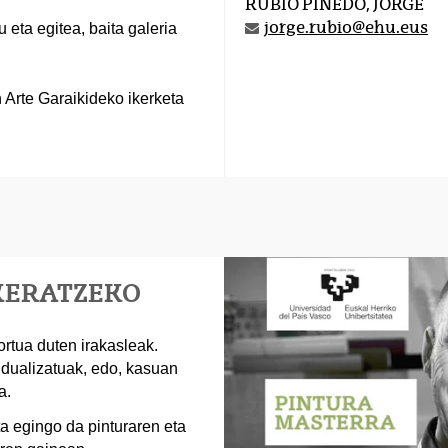
RUBIO PINEDO, JORGE
jorge.rubio@ehu.eus
eta egitea, baita galeria
Arte Garaikideko ikerketa
UKERATZEKO
ortua duten irakasleak.
dualizatuak, edo, kasuan
a.
a egingo da pinturaren eta