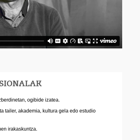
ESIONALAK
zberdinetan, ogibide izatea.
a tailer, akademia, kultura gela edo estudio
uen irakaskuntza.