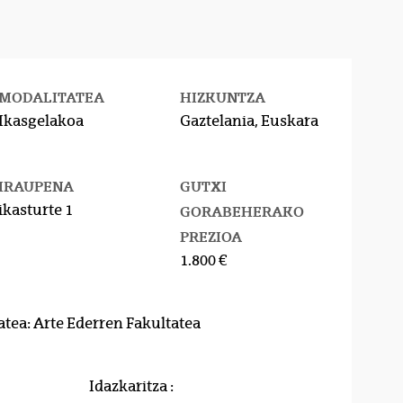
MODALITATEA
HIZKUNTZA
Ikasgelakoa
Gaztelania, Euskara
IRAUPENA
GUTXI
ikasturte 1
GORABEHERAKO
PREZIOA
1.800 €
atea: Arte Ederren Fakultatea
Idazkaritza :