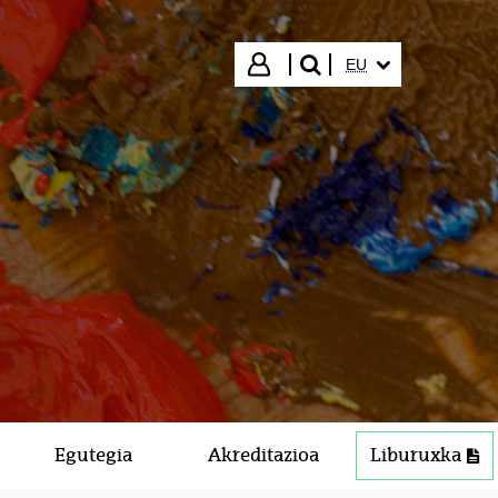
HIZKUNTZA HAUTA
Hasi saioa
EU
bilatu"
Egutegia
Akreditazioa
Liburuxka