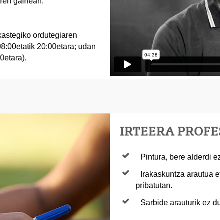
ren gainean.
kastegiko ordutegiaren
 08:00etatik 20:00etara; udan
0etara).
IRTEERA PROF
Pintura, bere alderdi e
Irakaskuntza arautua et
pribatutan.
Sarbide arauturik ez d