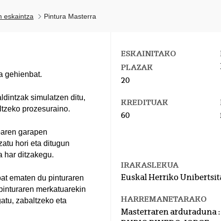
n eskaintza
Pintura Masterra
ESKAINITAKO
PLAZAK
a gehienbat.
20
ldintzak simulatzen ditu,
KREDITUAK
ltzeko prozesuraino.
60
koaren garapen
zatu hori eta ditugun
a har ditzakegu.
IRAKASLEKUA
Euskal Herriko Unibertsit
bat ematen du pinturaren
 pinturaren merkatuarekin
HARREMANETARAKO
gatu, zabaltzeko eta
Masterraren arduraduna :