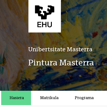
Eduki nagusira joan
Unibertsitate Masterra
Pintura Masterra
Hasiera
Matrikula
Programa