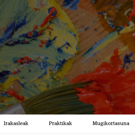
Irakasleak
Praktikak
Mugikortasuna