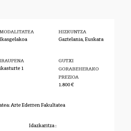
MODALITATEA
HIZKUNTZA
Ikasgelakoa
Gaztelania, Euskara
IRAUPENA
GUTXI
ikasturte 1
GORABEHERAKO
PREZIOA
1.800 €
atea: Arte Ederren Fakultatea
Idazkaritza :