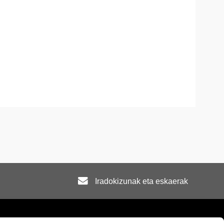
Iradokizunak eta eskaerak