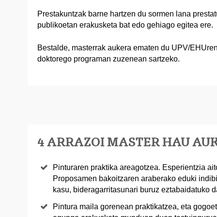
Prestakuntzak barne hartzen du sormen lana prestatu 
publikoetan erakusketa bat edo gehiago egitea ere.
Bestalde, masterrak aukera ematen du UPV/EHUren 
doktorego programan zuzenean sartzeko.
4 ARRAZOI MASTER HAU A
Pinturaren praktika areagotzea. Esperientzia ait
Proposamen bakoitzaren araberako eduki indibi
kasu, bideragarritasunari buruz eztabaidatuko d
Pintura maila gorenean praktikatzea, eta gogoet