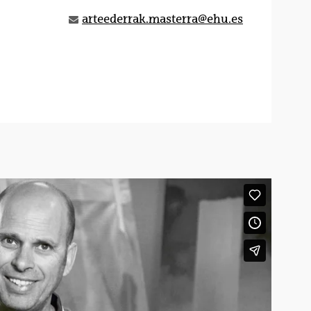
arteederrak.masterra@ehu.es