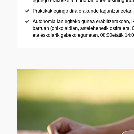
egungo erakusketa munduan duen testuingurua
Praktikak egingo dira erakunde laguntzaileetan.
Autonomia lan egiteko gunea erabiltzerakoan, i
barruan (ohiko aldian, astelehenetik ostiralera,
eta eskolarik gabeko egunetan, 08:00etatik 14:0