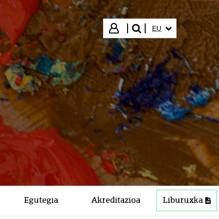
HIZKUNTZA HAUTA
Hasi saioa
EU
bilatu"
Egutegia
Akreditazioa
Liburuxka