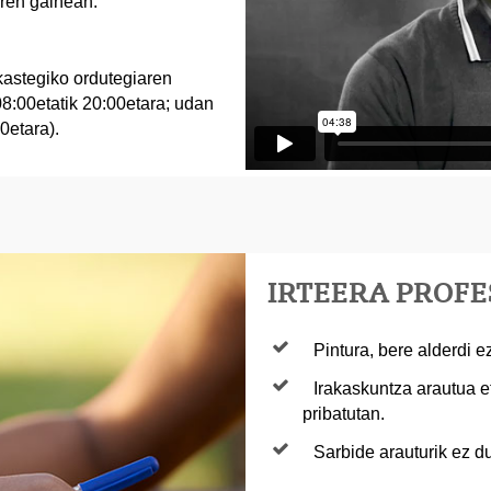
ren gainean.
kastegiko ordutegiaren
 08:00etatik 20:00etara; udan
0etara).
IRTEERA PROF
Pintura, bere alderdi e
Irakaskuntza arautua et
pribatutan.
Sarbide arauturik ez d