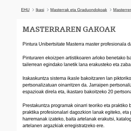
EHU
Ikasi
Masterrak eta Graduondokoak
Masterre
MASTERRAREN GAKOAK
Pintura Unibertsitate Masterra master profesionala d
Pinturaren ekoizpen artistikoaren arloko benetako ba
tailerrean egindako lanetik lana erakusteko eta zaba
Irakaskuntza sistema ikasle bakoitzaren lan piktori
pertsonalizatuan oinarritzen da. Jarraipen pertsonali
espazioak direla eta, ikastaro bakoitzeko 20 pertson
Prestakuntza programak oinarri teoriko eta praktiko 
praktika profesionalari dagozkion lanak egiteko, eta
harremanak izateko, baita artelanak erakutsi, katalo
artelanen argazkiak erregistratzeko ere.