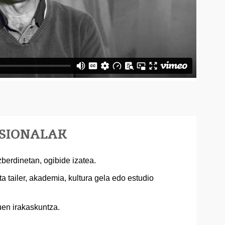
ESIONALAK
zberdinetan, ogibide izatea.
a tailer, akademia, kultura gela edo estudio
uen irakaskuntza.