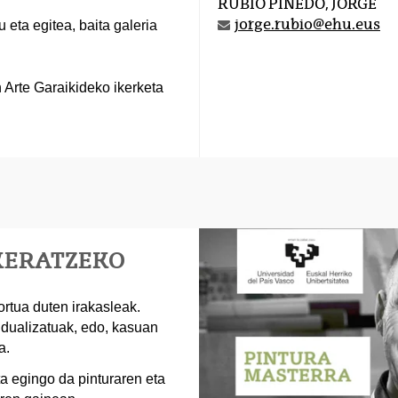
RUBIO PINEDO, JORGE
jorge.rubio@ehu.eus
eta egitea, baita galeria
Arte Garaikideko ikerketa
UKERATZEKO
ortua duten irakasleak.
dualizatuak, edo, kasuan
a.
a egingo da pinturaren eta